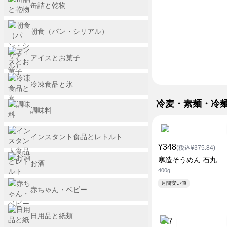
缶詰と乾物
朝食（パン・シリアル）
アイスとお菓子
冷凍食品と氷
冷麦・素麺・冷
調味料
インスタント食品とレトルト
¥348
(税込¥375.84)
寒造そうめん 石丸
お酒
400g
月間安い値
赤ちゃん・ベビー
日用品と紙類