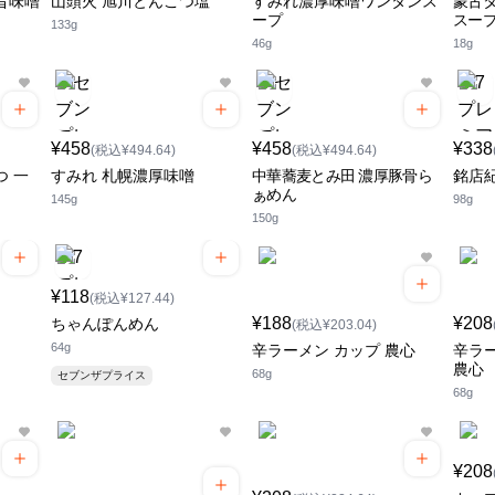
旨味噌
山頭火 旭川とんこつ塩
すみれ濃厚味噌ワンタンス
蒙古タ
ープ
スー
133g
46g
18g
¥458
¥458
¥338
(税込¥494.64)
(税込¥494.64)
つ 一
すみれ 札幌濃厚味噌
中華蕎麦とみ田 濃厚豚骨ら
銘店
ぁめん
145g
98g
150g
¥118
(税込¥127.44)
¥188
¥208
ちゃんぽんめん
(税込¥203.04)
64g
辛ラーメン カップ 農心
辛ラ
農心
68g
セブンザプライス
68g
¥208