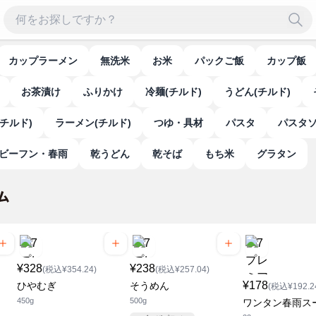
カップラーメン
無洗米
お米
パックご飯
カップ飯
お茶漬け
ふりかけ
冷麺(チルド)
うどん(チルド)
チルド)
ラーメン(チルド)
つゆ・具材
パスタ
パスタ
ビーフン・春雨
乾うどん
乾そば
もち米
グラタン
¥328
¥238
(税込¥354.24)
(税込¥257.04)
¥178
ひやむぎ
そうめん
(税込¥192.2
450g
500g
ワンタン春雨ス