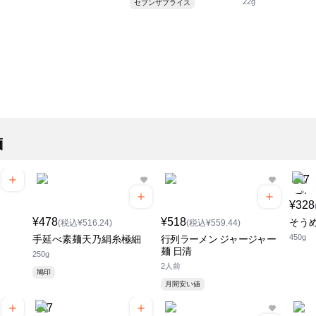
22g
セブンザプライス
麺
¥328
¥478
¥518
そう
(税込¥516.24)
(税込¥559.44)
450g
手延べ素麺天乃絹糸極細
行列ラーメン ジャージャー
麺 日清
250g
2人前
鳩印
月間安い値