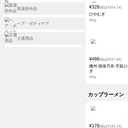
¥328
(税込¥354.24)
医薬部外品
ひやむぎ
450g
ヘア・ボティケア
介護用品
¥498
(税込¥537.84)
播州 揖保乃糸 手延
ぎ
400g
カップラーメン
¥178
(税込¥192.24)