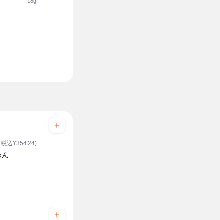
18g
25g
(税込¥354.24)
めん