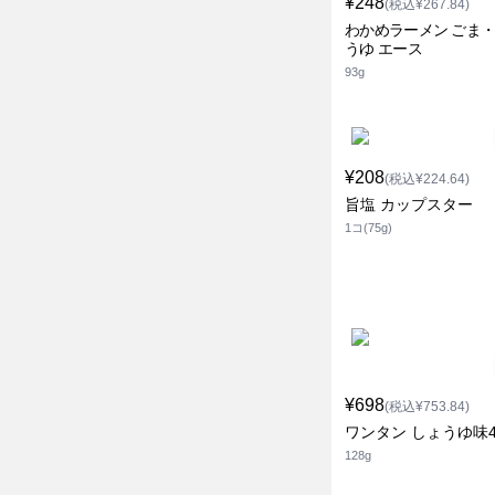
¥248
(税込¥267.84)
わかめラーメン ごま
うゆ エース
93g
¥208
(税込¥224.64)
旨塩 カップスター
1コ(75g)
¥698
(税込¥753.84)
ワンタン しょうゆ味4
128g