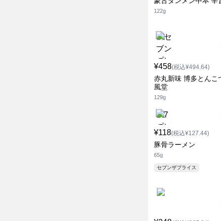
蒙古タンメン中本 辛
122g
¥458
(税込¥494.64)
赤丸新味 博多とんこ
風堂
129g
¥118
(税込¥127.44)
豚骨ラーメン
65g
セブンザプライス