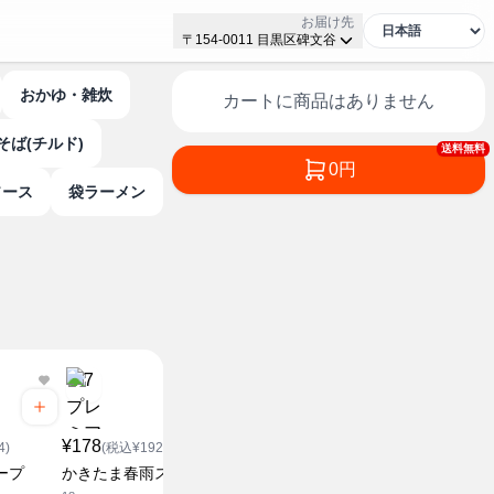
お届け先
〒154-0011 目黒区碑文谷
おかゆ・雑炊
カートに商品はありません
そば(チルド)
送料無料
0円
ソース
袋ラーメン
¥158
(税込¥1
¥178
¥178
担々麺
4)
(税込¥192.24)
(税込¥192.24)
78g
ープ
かきたま春雨スープ
担々麺味春雨スープ