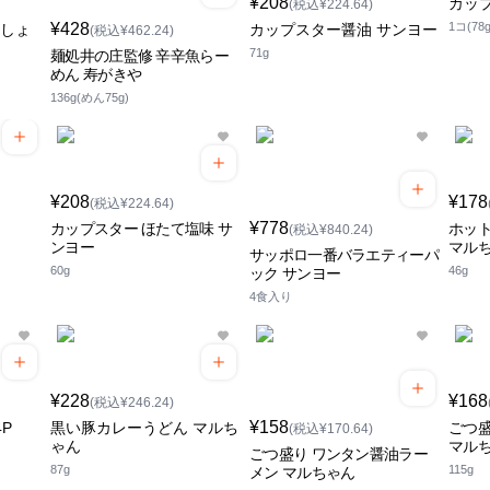
¥208
カッ
(税込¥224.64)
¥428
1コ(78g
・しょ
カップスター醤油 サンヨー
(税込¥462.24)
71g
麺処井の庄監修 辛辛魚らー
めん 寿がきや
136g(めん75g)
¥208
¥178
(税込¥224.64)
¥778
カップスター ほたて塩味 サ
ホッ
(税込¥840.24)
ンヨー
マル
サッポロ一番バラエティーパ
60g
46g
ック サンヨー
4食入り
¥228
¥168
(税込¥246.24)
¥158
P
黒い豚カレーうどん マルち
ごつ盛
(税込¥170.64)
ゃん
マル
ごつ盛り ワンタン醤油ラー
87g
115g
メン マルちゃん