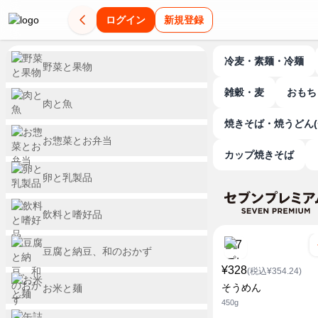
ログイン
新規登録
冷麦・素麺・冷麺
野菜と果物
雑穀・麦
おもち
肉と魚
焼きそば・焼うどん(
お惣菜とお弁当
カップ焼きそば
卵と乳製品
飲料と嗜好品
豆腐と納豆、和のおかず
¥328
(税込¥354.24)
そうめん
お米と麺
450g