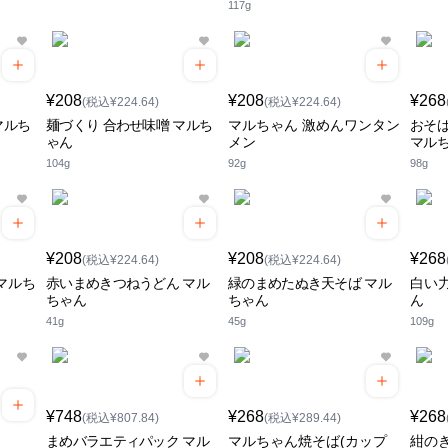
117g
¥208
¥208
¥268
(税込¥224.64)
(税込¥224.64)
マルち
麺づくり 合わせ味噌 マルち
マルちゃん 激めんワンタン
おそ
ゃん
メン
マル
104g
92g
98g
¥208
¥208
¥268
(税込¥224.64)
(税込¥224.64)
マルち
赤いまめきつねうどん マル
緑のまめたぬき天そば マル
白い
ちゃん
ちゃん
ん
41g
45g
109g
¥748
¥268
¥268
(税込¥807.84)
(税込¥289.44)
まめバラエティパック マル
マルちゃん焼そば(カップ
紺の