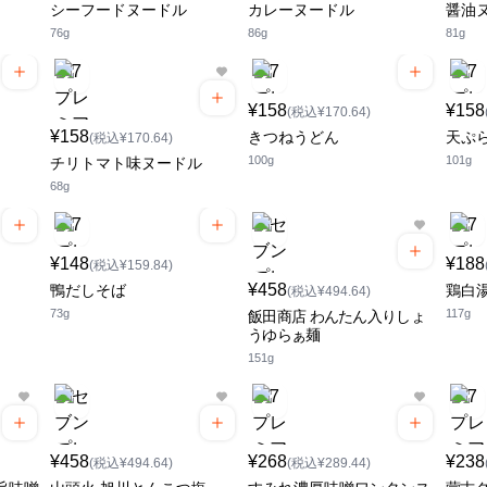
シーフードヌードル
カレーヌードル
醤油
76g
86g
81g
¥158
¥158
(税込¥170.64)
¥158
きつねうどん
天ぷ
(税込¥170.64)
100g
101g
チリトマト味ヌードル
68g
¥148
¥188
(税込¥159.84)
¥458
鴨だしそば
鶏白
(税込¥494.64)
73g
117g
飯田商店 わんたん入りしょ
うゆらぁ麺
151g
¥458
¥268
¥238
(税込¥494.64)
(税込¥289.44)