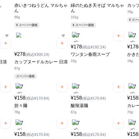
ん
赤いきつねうどん マルちゃ
緑のたぬき天そば マルちゃ
カッ
ん
ん
78g
96g
101g
¥ ス
¥ スーパー価格
¥ スーパー価格
¥178
¥178
(税込¥192.24)
¥278
ワンタン春雨スープ
かき
(税込¥300.24)
22g
18g
日清
カップヌードルカレー 日清
87g
スーパー価格
¥158
¥158
¥158
(税込¥170.64)
(税込¥170.64)
担々麺
酸辣湯麺
カレ
78g
67g
70g
¥158
¥158
¥158
(税込¥170.64)
(税込¥170.64)