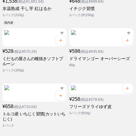
¥1,538
¥648
(税込¥1,661.04)
(税込¥699.84)
氷温熟成 干し芋 紅はるか
イチジク習慣
1パック(210g)
1パック(約150g)
国内産
¥528
¥598
(税込¥570.24)
(税込¥645.84)
くだもの屋さんの種抜きソフトプ
ドライマンゴー オーバーシーズ
ルーン
80g
1パック(200g)
¥258
(税込¥278.64)
¥658
フリーズドライゆず皮
(税込¥710.64)
1パック(約4g)
トルコ産 いちじく習慣(カットいち
じく)
1パック