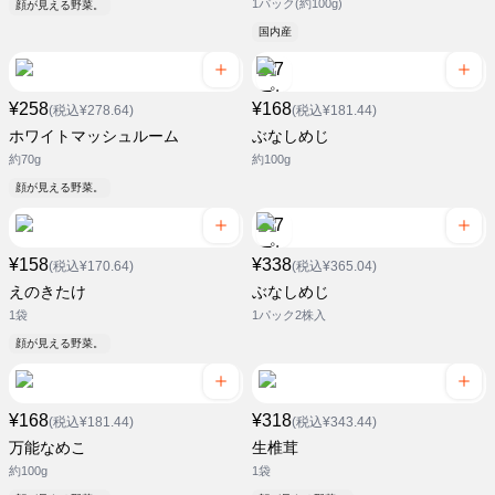
1パック(約100g)
顔が見える野菜。
国内産
¥258
¥168
(税込¥278.64)
(税込¥181.44)
ホワイトマッシュルーム
ぶなしめじ
約70g
約100g
顔が見える野菜。
¥158
¥338
(税込¥170.64)
(税込¥365.04)
えのきたけ
ぶなしめじ
1袋
1パック2株入
顔が見える野菜。
¥168
¥318
(税込¥181.44)
(税込¥343.44)
万能なめこ
生椎茸
約100g
1袋