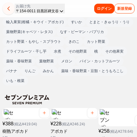
お届け先
ログイン
新規登録
〒154-0011 目黒区碑文谷
輸入果実(柑橘・キウイ・アボカド)
すいか
とまと・きゅうり・うり
葉物野菜(キャベツ・レタス)
なす・ピーマン・パプリカ
カット野菜・もやし・スプラウト
きのこ
カット野菜
ドライフルーツ・干し芋
水煮
その他野菜
桃
その他果実
薬味・香味野菜
葉物野菜
メロン
パイン・カットフルーツ
バナナ
りんご
みかん
薬味・香味野菜・豆類・とうもろこし
いも・根菜
¥388
¥228
(税込¥419.04)
(税込¥246.24)
¥258
樹熟アボカド
アボカド
(税込¥278.64)