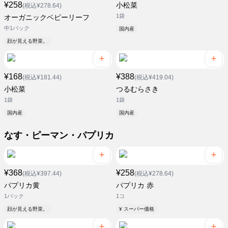
¥258
小松菜
(税込¥278.64)
1袋
オーガニックベビーリーフ
中1パック
国内産
顔が見える野菜。
¥168
¥388
(税込¥181.44)
(税込¥419.04)
小松菜
つるむらさき
1袋
1袋
国内産
国内産
なす・ピーマン・パプリカ
¥368
¥258
(税込¥397.44)
(税込¥278.64)
パプリカ黄
パプリカ 赤
1パック
1コ
顔が見える野菜。
¥ スーパー価格