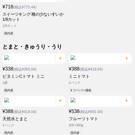
¥718
(税込¥775.44)
スイーツキング 種の少ないすいか
1/8カット
1/8カット
国内産
とまと・きゅうり・うり
¥338
¥388
(税込¥365.04)
(税込¥419.04)
ビタミンCトマト ミニ
ミニトマト
1袋
1パック
国内産
¥ スーパー価格
¥388
¥538
(税込¥419.04)
(税込¥581.04)
天然水とまと
フルーツトマト
1パック
200~300g
国内産
国内産