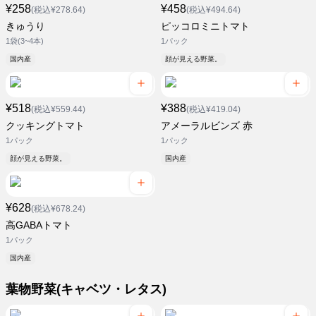
¥258
¥458
(税込¥278.64)
(税込¥494.64)
きゅうり
ピッコロミニトマト
1袋(3~4本)
1パック
国内産
顔が見える野菜。
¥518
¥388
(税込¥559.44)
(税込¥419.04)
クッキングトマト
アメーラルビンズ 赤
1パック
1パック
顔が見える野菜。
国内産
¥628
(税込¥678.24)
高GABAトマト
1パック
国内産
葉物野菜(キャベツ・レタス)