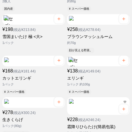
2株入
約80g
国内産
¥ スーパー価格
¥198
¥258
(税込¥213.84)
(税込¥278.64)
雪国まいたけ 極 <大>
ブラウンマッシュルーム
1パック
約70g
顔が見える野菜。
¥168
¥138
(税込¥181.44)
(税込¥149.04)
カットエリンギ
エリンギ
1パック
1パック 約100g
¥ スーパー価格
¥ スーパー価格
¥278
(税込¥300.24)
¥228
生きくらげ
(税込¥246.24)
1パック(80g)
霜降りひらたけ(簡易包装)