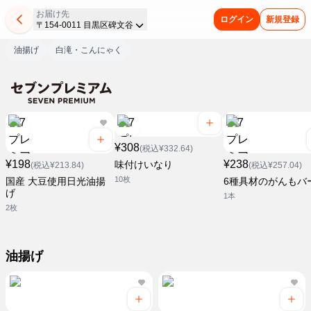
お届け先
ログイン
新規登録
〒154-0011 目黒区碑文谷
油揚げ
白滝・こんにゃく
¥308
(税込¥332.64)
¥198
¥238
味付けいなり
(税込¥213.84)
(税込¥257.04)
10枚
国産 大豆使用日光油揚
6種具材のがんもバ
げ
1本
2枚
油揚げ