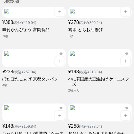
月間安い値
¥388
¥278
(税込¥419.04)
(税込¥300.24)
味付かんぴょう 富岡食品
鳩印 とちお油揚げ
70g
1枚
¥238
¥198
(税込¥257.04)
(税込¥213.84)
ぽたぽたこあげ 京都タンパク
べに花国産大豆油あげ ケーエスフ
ーズ
4枚
2枚入り
¥148
¥258
(税込¥159.84)
(税込¥278.64)
もっちりおいしい絹厚揚げ ケーエ
おだしがしみたきざみあげ チャッ