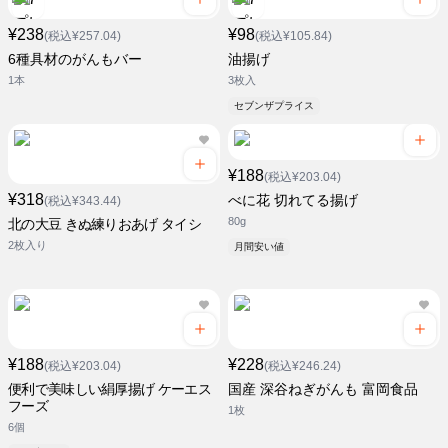
¥238
¥98
(税込¥257.04)
(税込¥105.84)
6種具材のがんもバー
油揚げ
1本
3枚入
セブンザプライス
¥188
(税込¥203.04)
¥318
べに花 切れてる揚げ
(税込¥343.44)
80g
北の大豆 きぬ練りおあげ タイシ
2枚入り
月間安い値
¥188
¥228
(税込¥203.04)
(税込¥246.24)
便利で美味しい絹厚揚げ ケーエス
国産 深谷ねぎがんも 富岡食品
フーズ
1枚
6個