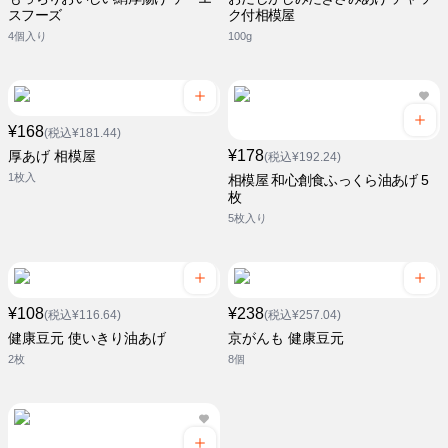
スフーズ
ク付相模屋
4個入り
100g
¥168
(税込¥181.44)
¥178
厚あげ 相模屋
(税込¥192.24)
1枚入
相模屋 和心創食ふっくら油あげ 5
枚
5枚入り
¥108
¥238
(税込¥116.64)
(税込¥257.04)
健康豆元 使いきり油あげ
京がんも 健康豆元
2枚
8個