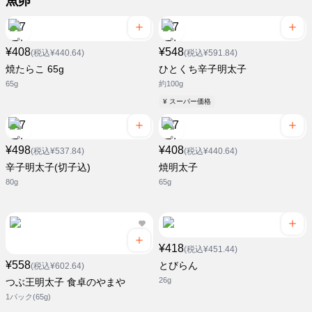
魚卵
¥408
¥548
(税込¥440.64)
(税込¥591.84)
焼たらこ 65g
ひとくち辛子明太子
65g
約100g
¥ スーパー価格
¥498
¥408
(税込¥537.84)
(税込¥440.64)
辛子明太子(切子込)
焼明太子
80g
65g
¥418
(税込¥451.44)
¥558
とびらん
(税込¥602.64)
26g
つぶ王明太子 食卓のやまや
1パック(65g)