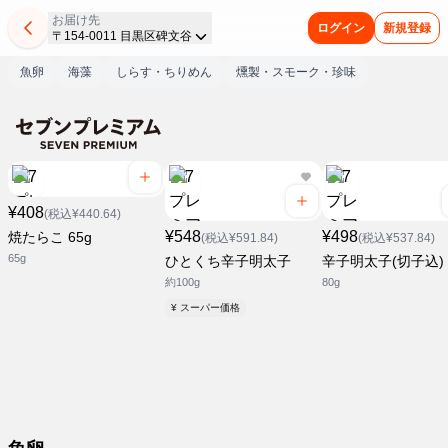
お届け先
ログイン
新規登録
〒154-0011 目黒区碑文谷
魚卵
海藻
しらす・ちりめん
燻製・スモーク・珍味
¥408
(税込¥440.64)
¥548
¥498
焼たらこ 65g
(税込¥591.84)
(税込¥537.84)
65g
ひとくち辛子明太子
辛子明太子(切子込)
約100g
80g
¥ スーパー価格