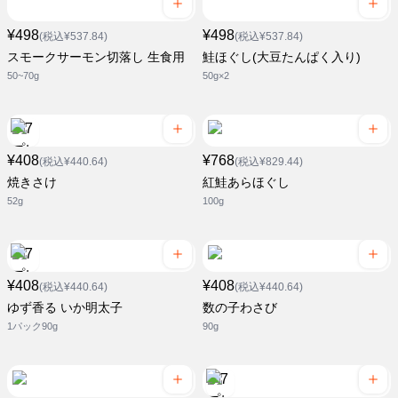
¥498
¥498
(税込¥537.84)
(税込¥537.84)
スモークサーモン切落し 生食用
鮭ほぐし(大豆たんぱく入り)
50~70g
50g×2
¥408
¥768
(税込¥440.64)
(税込¥829.44)
焼きさけ
紅鮭あらほぐし
52g
100g
¥408
¥408
(税込¥440.64)
(税込¥440.64)
ゆず香る いか明太子
数の子わさび
1パック90g
90g