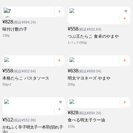
¥828
(税込¥894.24)
¥558
味付け数の子
(税込¥602.64)
136g
つぶ王たらこ 食卓のやまや
1パック(65g)
¥558
¥638
(税込¥602.64)
(税込¥689.04)
本格たらこ パスタソース
明太マヨネーズ やまや
50g×2
200g
¥828
(税込¥894.24)
¥512
食べる明太子ラー油
(税込¥552.96)
110g
かねふく辛子明太子一本羽(切れ子
込)