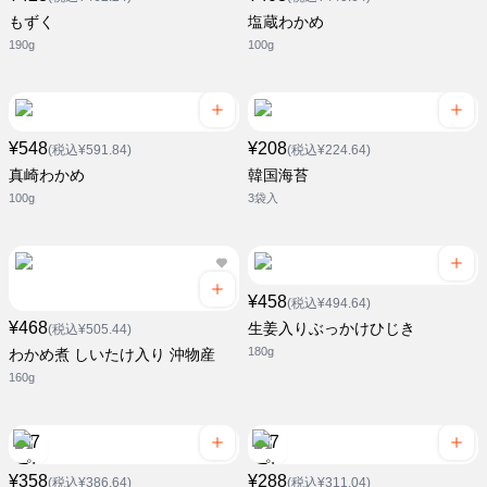
もずく
塩蔵わかめ
190g
100g
¥548
¥208
(税込¥591.84)
(税込¥224.64)
真崎わかめ
韓国海苔
100g
3袋入
¥458
(税込¥494.64)
¥468
生姜入りぶっかけひじき
(税込¥505.44)
180g
わかめ煮 しいたけ入り 沖物産
160g
¥358
¥288
(税込¥386.64)
(税込¥311.04)