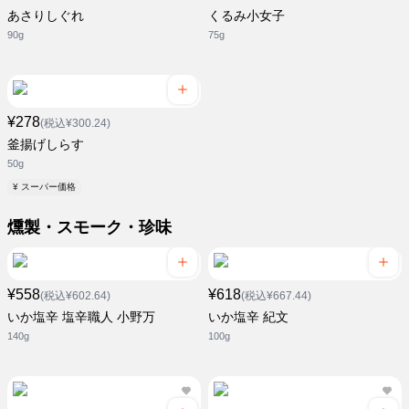
あさりしぐれ
くるみ小女子
90g
75g
¥278
(税込¥300.24)
釜揚げしらす
50g
¥ スーパー価格
燻製・スモーク・珍味
¥558
¥618
(税込¥602.64)
(税込¥667.44)
いか塩辛 塩辛職人 小野万
いか塩辛 紀文
140g
100g