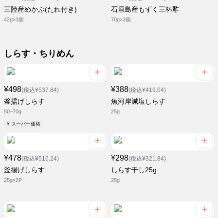
三陸産めかぶ(たれ付き)
石垣島産もずく三杯酢
42g×3個
70g×3個
しらす・ちりめん
¥498
¥388
(税込¥537.84)
(税込¥419.04)
釜揚げしらす
魚河岸減塩しらす
50~70g
25g
¥ スーパー価格
¥478
¥298
(税込¥516.24)
(税込¥321.84)
釜揚げしらす
しらす干し25g
25g×2P
25g