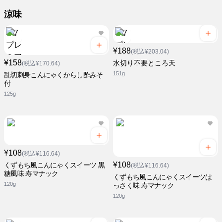
涼味
¥188
(税込¥203.04)
¥158
水切り不要ところ天
(税込¥170.64)
151g
乱切刺身こんにゃくからし酢みそ
付
125g
¥108
(税込¥116.64)
¥108
くずもち風こんにゃくスイーツ 黒
(税込¥116.64)
糖風味 寿マナック
くずもち風こんにゃくスイーツは
120g
っさく味 寿マナック
120g