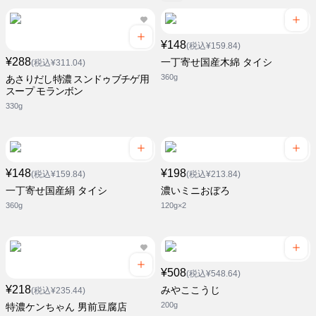
¥148
(税込¥159.84)
¥288
一丁寄せ国産木綿 タイシ
(税込¥311.04)
360g
あさりだし特濃 スンドゥブチゲ用
スープ モランボン
330g
¥148
¥198
(税込¥159.84)
(税込¥213.84)
一丁寄せ国産絹 タイシ
濃いミニおぼろ
360g
120g×2
¥508
(税込¥548.64)
¥218
みやここうじ
(税込¥235.44)
200g
特濃ケンちゃん 男前豆腐店