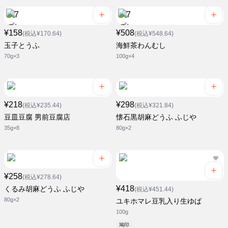
¥158
¥508
(税込¥170.64)
(税込¥548.64)
玉子とうふ
海鮮茶わんむし
70g×3
100g×4
¥218
¥298
(税込¥235.44)
(税込¥321.84)
豆皿豆腐 男前豆腐店
懐石黒胡麻どうふ ふじや
35g×8
80g×2
¥258
(税込¥278.64)
¥418
くるみ胡麻どうふ ふじや
(税込¥451.44)
80g×2
ユキホマレ豆乳入り生ゆば
100g
鳩印