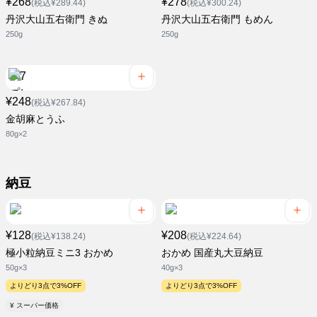
¥268
¥278
(税込¥289.44)
(税込¥300.24)
丹沢大山五右衛門 きぬ
丹沢大山五右衛門 もめん
250g
250g
¥248
(税込¥267.84)
金胡麻とうふ
80g×2
納豆
¥128
¥208
(税込¥138.24)
(税込¥224.64)
極小粒納豆ミニ3 おかめ
おかめ 国産丸大豆納豆
50g×3
40g×3
よりどり3点で3%OFF
よりどり3点で3%OFF
¥ スーパー価格