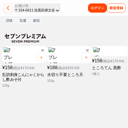
お届け先
ログイン
新規登録
〒154-0011 目黒区碑文谷
涼味
豆腐
納豆
¥158
(税込¥170.64)
¥158
¥188
ところてん 黒酢
(税込¥170.64)
(税込¥203.04)
2食入
乱切刺身こんにゃくから
水切り不要ところ天
し酢みそ付
151g
125g