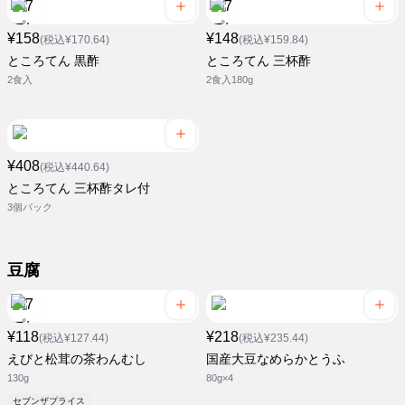
¥158
¥148
(税込¥170.64)
(税込¥159.84)
ところてん 黒酢
ところてん 三杯酢
2食入
2食入180g
¥408
(税込¥440.64)
ところてん 三杯酢タレ付
3個パック
豆腐
¥118
¥218
(税込¥127.44)
(税込¥235.44)
えびと松茸の茶わんむし
国産大豆なめらかとうふ
130g
80g×4
セブンザプライス