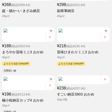
¥268
¥298
(税込¥289.44)
(税込¥321.84)
超・細か~い きざみ納豆
副将軍納豆
40g×3
45g×2
¥188
¥218
(税込¥203.04)
(税込¥235.44)
まろやか旨味ミニ3 おかめ
旨味ひきわりミニ3 おかめ
45g×3
45g×3
よりどり3点で3%OFF
よりどり3点で3%OFF
月間安い値
¥238
(税込¥257.04)
¥198
すごい納豆S903 おかめ
(税込¥213.84)
40g×3個
極小粒納豆カップ4 おかめ
30g×4
月間安い値