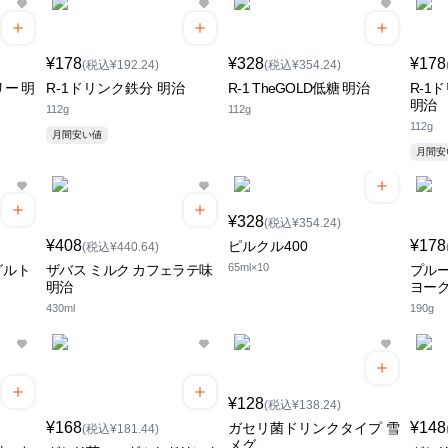
¥178
¥328
¥178
(税込¥192.24)
(税込¥354.24)
リー 明
R-1ドリンク鉄分 明治
R-1 TheGOLD低糖 明治
R-1
明治
112g
112g
112g
月間安い値
月間
¥328
(税込¥354.24)
¥408
¥178
ピルクル400
(税込¥440.64)
65ml×10
グルト
ザバス ミルク カフェラテ味
プルー
明治
ヨー
430ml
190g
¥128
(税込¥138.24)
¥168
¥148
ガセリ菌ドリンクタイプ 雪
(税込¥181.44)
メグ