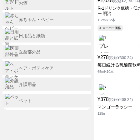
¥2,028
(税込¥2,190.24)
お酒
R-1ドリンク低糖・低
ー 明治
赤ちゃん・ベビー
112ml×12本
¥ スーパー価格
日用品と紙類
医薬部外品
¥278
(税込¥300.24)
毎日続ける乳酸菌飲
ヘア・ボティケア
65ml×10本
介護用品
¥378
(税込¥408.24)
ペット
マンゴーラッシー
125g