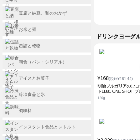
豆腐と納豆、和のおかず
お米と麺
ドリンクヨーグ
缶詰と乾物
朝食（パン・シリアル）
アイスとお菓子
¥168
(税込¥181.44)
明治ブルガリアのむヨ
トLB81 ONE SHOT 
冷凍食品と氷
120g
調味料
インスタント食品とレトルト