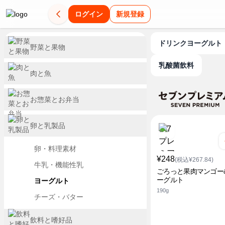
ログイン
新規登録
ドリンクヨーグルト
野菜と果物
乳酸菌飲料
肉と魚
お惣菜とお弁当
卵と乳製品
卵・料理素材
¥248
(税込¥267.84)
牛乳・機能性乳
ごろっと果肉マンゴー
ーグルト
ヨーグルト
190g
チーズ・バター
飲料と嗜好品