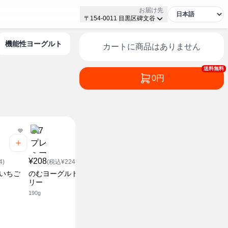
お届け先
〒154-0011 目黒区碑文谷
機能性ヨーグルト
カートに商品はありません
送料無料
0円
¥378
¥378
(税込¥408.24)
(税込¥4
¥208
ラッシー
マンゴーラ
4)
(税込¥224.64)
125g
125g
 いちご
のむヨーグルト ブルーベ
リー
190g