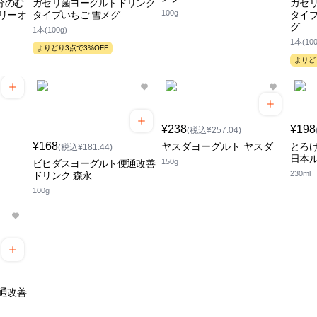
分のむ
ガセリ菌ヨーグルトドリンク
ガセ
100g
リーオ
タイプいちご 雪メグ
タイプ
グ
1本(100g)
1本(100
よりどり3点で3%OFF
よりど
¥238
¥198
(税込¥257.04)
¥168
ヤスダヨーグルト ヤスダ
とろけ
(税込¥181.44)
日本
150g
ビヒダスヨーグルト便通改善
230ml
ドリンク 森永
100g
通改善