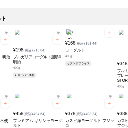
ルト
¥168
(税込¥181.44)
¥198
ヨーグルト
(税込¥213.84)
400g
 明治
ブルガリアヨーグルト脂肪0
明治
¥348
セブンザプライス
400g
ブルガ
プレー
¥ スーパー価格
STOR
400g
¥458
¥378
¥388
(税込¥494.64)
(税込¥408.24)
糖不使
プレミアム ギリシャヨーグ
カスピ海ヨーグルト フジッ
カス
ルト
コ
フジ