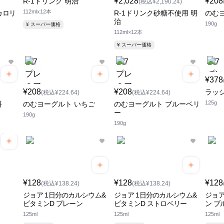
¥2,028
¥208
R-1ドリンク 明治
(税込¥2,190.24)
112mlx12本
カロリ
R-1ドリンク砂糖不使用 明
のむ
治
190g
¥ スーパー価格
112ml×12本
¥ スーパー価格
¥378
¥208
¥208
ラッ
(税込¥224.64)
(税込¥224.64)
125g
料
のむヨーグルト いちご
のむヨーグルト ブルーベリ
ー
190g
190g
¥128
¥128
¥128
(税込¥138.24)
(税込¥138.24)
ジョア 1日分のカルシウム&
ジョア 1日分のカルシウム&
ジョア
ビタミンD プレーン
ビタミンD ストロベリー
ン ブ
125ml
125ml
125ml