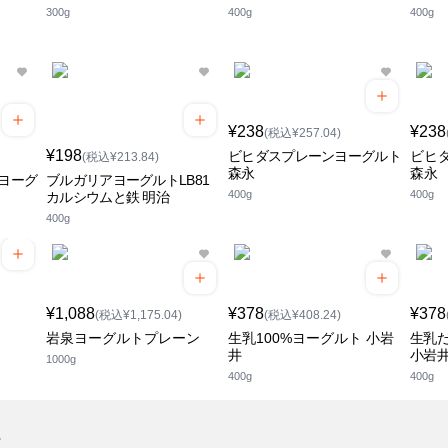
300g
400g
400g
¥238
¥238
(税込¥257.04)
¥198
ビヒダスプレーンヨーグルト
ビヒ
(税込¥213.84)
森永
森永
海ヨーグ
ブルガリアヨーグルトLB81
400g
400g
カルシウムと鉄 明治
400g
¥1,088
¥378
¥378
(税込¥1,175.04)
(税込¥408.24)
岩泉ヨーグルトプレーン
生乳100%ヨーグルト 小岩
生乳だ
井
小岩
1000g
400g
400g
ト