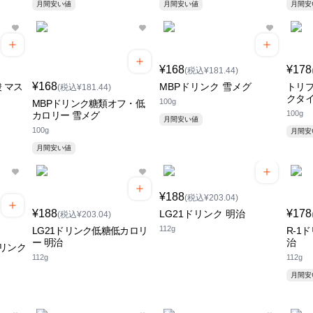
月間安い値
月間安い値
月間
¥168
¥178
(税込¥181.44)
¥168
 マス
MBPドリンク 雪メグ
トリプ
(税込¥181.44)
クタイ
100g
MBPドリンク糖類オフ・低
100g
カロリー 雪メグ
月間安い値
100g
月間
月間安い値
¥188
(税込¥203.04)
¥188
¥178
LG21ドリンク 明治
(税込¥203.04)
112g
LG21ドリンク低糖低カロリ
R-1
ー 明治
治
リンク
112g
112g
月間