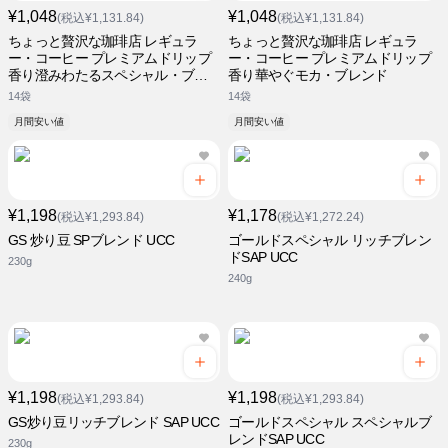
¥1,048
¥1,048
(税込¥1,131.84)
(税込¥1,131.84)
ちょっと贅沢な珈琲店 レギュラ
ちょっと贅沢な珈琲店 レギュラ
ー・コーヒー プレミアムドリップ
ー・コーヒー プレミアムドリップ
香り澄みわたるスペシャル・ブレ
香り華やぐモカ・ブレンド
ンド
14袋
14袋
月間安い値
月間安い値
¥1,198
¥1,178
(税込¥1,293.84)
(税込¥1,272.24)
GS 炒り豆 SPブレンド UCC
ゴールドスペシャル リッチブレン
ドSAP UCC
230g
240g
¥1,198
¥1,198
(税込¥1,293.84)
(税込¥1,293.84)
GS炒り豆リッチブレンド SAP UCC
ゴールドスペシャル スペシャルブ
レンドSAP UCC
230g