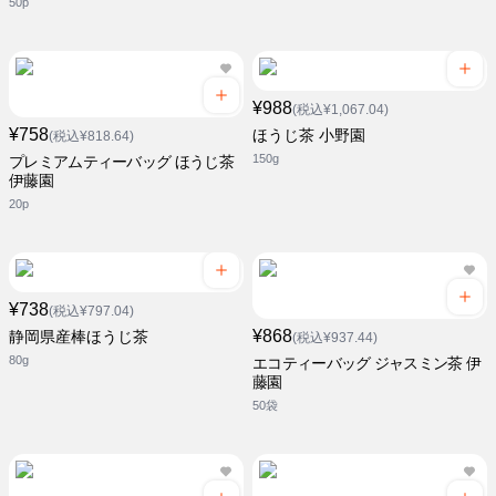
50p
¥988
(税込¥1,067.04)
¥758
ほうじ茶 小野園
(税込¥818.64)
150g
プレミアムティーバッグ ほうじ茶
伊藤園
20p
¥738
(税込¥797.04)
¥868
静岡県産棒ほうじ茶
(税込¥937.44)
80g
エコティーバッグ ジャスミン茶 伊
藤園
50袋