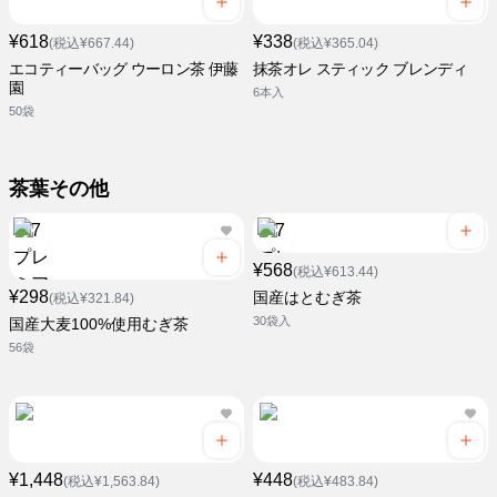
¥618
¥338
(税込¥667.44)
(税込¥365.04)
エコティーバッグ ウーロン茶 伊藤
抹茶オレ スティック ブレンディ
園
6本入
50袋
茶葉その他
¥568
(税込¥613.44)
¥298
国産はとむぎ茶
(税込¥321.84)
30袋入
国産大麦100%使用むぎ茶
56袋
¥1,448
¥448
(税込¥1,563.84)
(税込¥483.84)