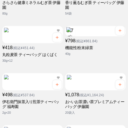
さらさら健康ミネラルむぎ茶 伊藤
香り薫るむぎ茶 ティーバッグ 伊藤
園
園
80g
54袋
¥798
(税込¥861.84)
¥418
機能性粉末緑茶
(税込¥451.44)
40g
丸粒麦茶 ティーバッグ はくばく
30g×12
¥498
¥1,078
(税込¥537.84)
(税込¥1,164.24)
伊右衛門抹茶入り煎茶ティーバッ
お~いお茶濃い茶プレミアムティー
グ 福寿園
バッグ 伊藤園
2g×20
20袋入