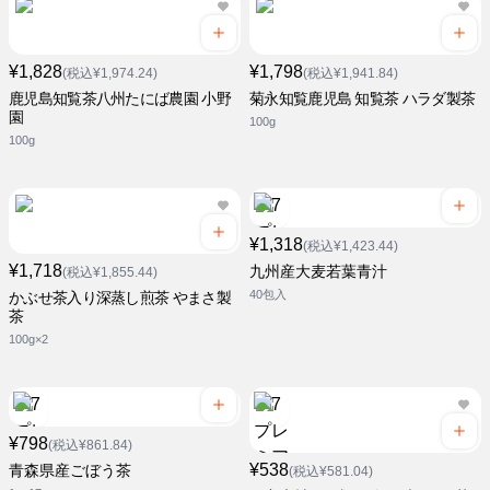
¥1,828
¥1,798
(税込¥1,974.24)
(税込¥1,941.84)
鹿児島知覧茶八州たにば農園 小野
菊永知覧鹿児島 知覧茶 ハラダ製茶
園
100g
100g
¥1,318
(税込¥1,423.44)
¥1,718
九州産大麦若葉青汁
(税込¥1,855.44)
40包入
かぶせ茶入り深蒸し煎茶 やまさ製
茶
100g×2
¥798
(税込¥861.84)
¥538
青森県産ごぼう茶
(税込¥581.04)