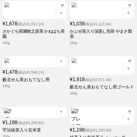
¥1,678
¥1,038
(税込¥1,812.24)
(税込¥1,121.04)
さかぐち茶園牧之原茶 かねはち茶
かぶせ茶入り深蒸し煎茶 やまさ製
園
茶
100g
100g
¥1,478
(税込¥1,596.24)
¥1,918
藪北せん茶おもてなし用
(税込¥2,071.44)
100g
藪北せん茶おもてなし用ゴールド
100g
¥1,198
(税込¥1,293.84)
¥1,198
宇治抹茶入り玄米茶
(税込¥1,293.84)
200g