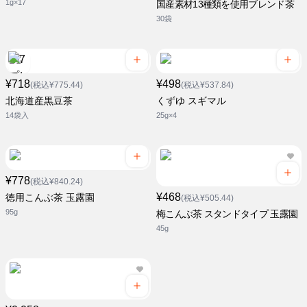
1g×17
国産素材13種類を使用ブレンド茶
30袋
¥718
¥498
(税込¥775.44)
(税込¥537.84)
北海道産黒豆茶
くずゆ スギマル
14袋入
25g×4
¥778
(税込¥840.24)
¥468
徳用こんぶ茶 玉露園
(税込¥505.44)
95g
梅こんぶ茶 スタンドタイプ 玉露園
45g