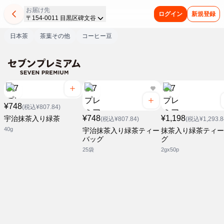
お届け先
ログイン
新規登録
〒154-0011 目黒区碑文谷
日本茶
茶葉その他
コーヒー豆
¥748
(税込¥807.84)
¥748
¥1,198
宇治抹茶入り緑茶
(税込¥807.84)
(税込¥1,293.8
40g
宇治抹茶入り緑茶ティー
抹茶入り緑茶ティー
バッグ
グ
25袋
2gx50p