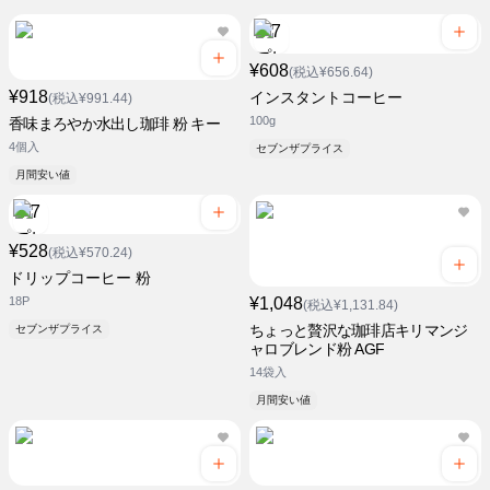
¥608
(税込¥656.64)
¥918
インスタントコーヒー
(税込¥991.44)
100g
香味まろやか水出し珈琲 粉 キー
4個入
セブンザプライス
月間安い値
¥528
(税込¥570.24)
ドリップコーヒー 粉
18P
¥1,048
(税込¥1,131.84)
ちょっと贅沢な珈琲店キリマンジ
セブンザプライス
ャロブレンド粉 AGF
14袋入
月間安い値