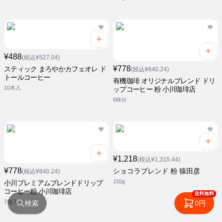
¥488
(税込¥527.04)
¥778
スティック まろやかカフェオレ ド
(税込¥840.24)
トールコーヒー
有機珈琲 オリジナルブレンド ドリ
10本入
ップコーヒー 粉 小川珈琲店
6杯分
¥1,218
(税込¥1,315.44)
¥778
ショコラブレンド 粉 猿田彦
(税込¥840.24)
150g
小川プレミアムブレンドドリップ
コーヒー粉 小川珈琲店
送料無料
7個入
検索
0円