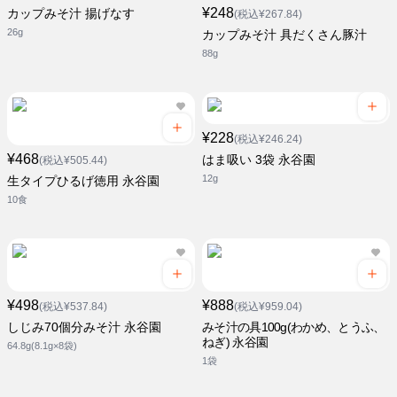
¥248
カップみそ汁 揚げなす
(税込¥267.84)
26g
カップみそ汁 具だくさん豚汁
88g
¥228
(税込¥246.24)
¥468
はま吸い 3袋 永谷園
(税込¥505.44)
12g
生タイプひるげ徳用 永谷園
10食
¥498
¥888
(税込¥537.84)
(税込¥959.04)
しじみ70個分みそ汁 永谷園
みそ汁の具100g(わかめ、とうふ、
ねぎ) 永谷園
64.8g(8.1g×8袋)
1袋