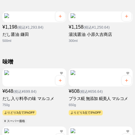
¥1,198
¥1,158
(税込¥1,293.84)
(税込¥1,250.64)
だし醤油 鎌田
湯浅醤油 小原久吉商店
500ml
300ml
味噌
¥648
¥608
(税込¥699.84)
(税込¥656.64)
だし入り料亭の味 マルコメ
プラス糀 無添加 糀美人 マルコメ
750g
650g
よりどり3点で3%OFF
よりどり3点で3%OFF
¥ スーパー価格