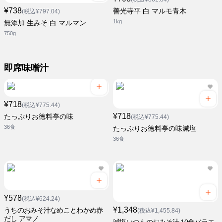
¥738
善光寺平 白 マルモ青木
(税込¥797.04)
1kg
無添加 生みそ 白 マルマン
750g
即席味噌汁
¥718
(税込¥775.44)
¥718
たっぷりお徳料亭の味
(税込¥775.44)
36食
たっぷりお徳料亭の味減塩
36食
¥578
(税込¥624.24)
¥1,348
うちのおみそ汁なめことわかめ赤
(税込¥1,455.84)
だし アマノ