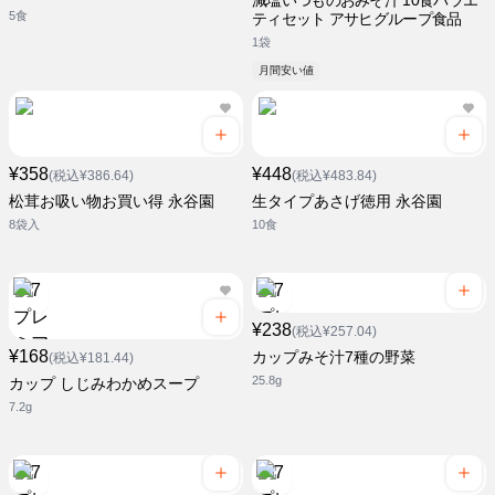
減塩いつものおみそ汁 10食バラエ
5食
ティセット アサヒグループ食品
1袋
月間安い値
¥358
¥448
(税込¥386.64)
(税込¥483.84)
松茸お吸い物お買い得 永谷園
生タイプあさげ徳用 永谷園
8袋入
10食
¥238
(税込¥257.04)
¥168
カップみそ汁7種の野菜
(税込¥181.44)
25.8g
カップ しじみわかめスープ
7.2g