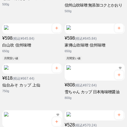
500g
信州山吹味噌 無添加コクとかおり
500g
¥598
¥598
(税込¥645.84)
(税込¥645.84)
白山吹 信州味噌
家傳山吹味噌 信州味噌
650g
650g
月間安い値
月間安い値
¥618
(税込¥667.44)
¥808
仙台みそ カップ 上仙
(税込¥872.64)
750g
雪ちゃん カップ 日本海味噌醤油
800g
¥528
(税込¥570.24)