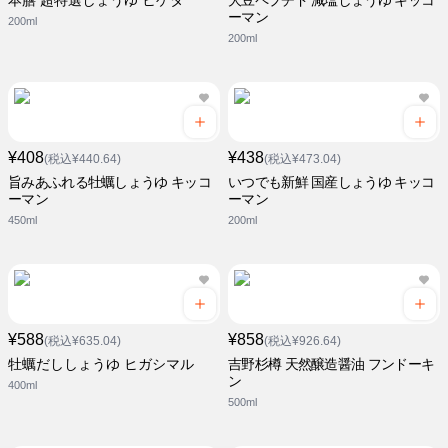
本膳 超特選しょうゆ ヒゲタ
大豆ペプチド 減塩しょうゆ キッコ
ーマン
200ml
200ml
¥408
¥438
(税込¥440.64)
(税込¥473.04)
旨みあふれる牡蠣しょうゆ キッコ
いつでも新鮮 国産しょうゆ キッコ
ーマン
ーマン
450ml
200ml
¥588
¥858
(税込¥635.04)
(税込¥926.64)
牡蠣だししょうゆ ヒガシマル
吉野杉樽 天然醸造醤油 フンドーキ
ン
400ml
500ml