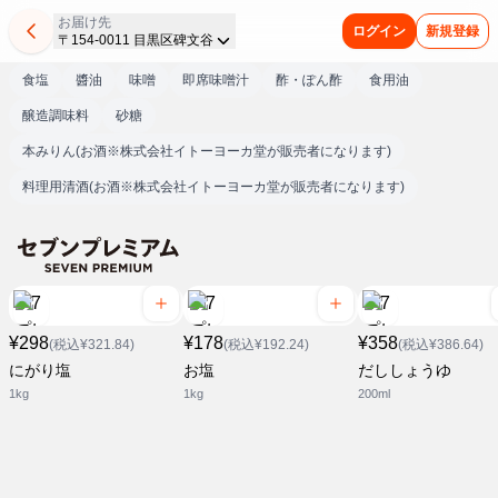
お届け先
ログイン
新規登録
〒154-0011 目黒区碑文谷
食塩
醬油
味噌
即席味噌汁
酢・ぽん酢
食用油
醸造調味料
砂糖
本みりん(お酒※株式会社イトーヨーカ堂が販売者になります)
料理用清酒(お酒※株式会社イトーヨーカ堂が販売者になります)
¥298
¥178
¥358
(税込¥321.84)
(税込¥192.24)
(税込¥386.64)
にがり塩
お塩
だししょうゆ
1kg
1kg
200ml