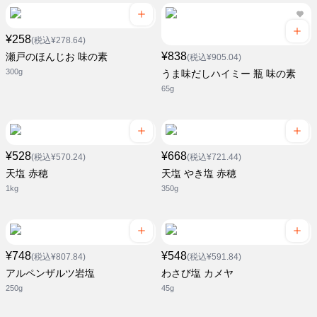
¥258
(税込¥278.64)
¥838
瀬戸のほんじお 味の素
(税込¥905.04)
300g
うま味だしハイミー 瓶 味の素
65g
¥528
¥668
(税込¥570.24)
(税込¥721.44)
天塩 赤穂
天塩 やき塩 赤穂
1kg
350g
¥748
¥548
(税込¥807.84)
(税込¥591.84)
アルペンザルツ岩塩
わさび塩 カメヤ
250g
45g