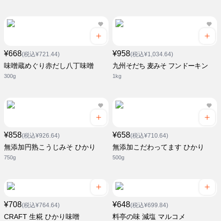
¥668
¥958
(税込¥721.44)
(税込¥1,034.64)
味噌蔵めぐり赤だし八丁味噌
九州そだち 麦みそ フンドーキン
300g
1kg
¥858
¥658
(税込¥926.64)
(税込¥710.64)
無添加円熟こうじみそ ひかり
無添加こだわってます ひかり
750g
500g
¥708
¥648
(税込¥764.64)
(税込¥699.84)
CRAFT 生糀 ひかり味噌
料亭の味 減塩 マルコメ