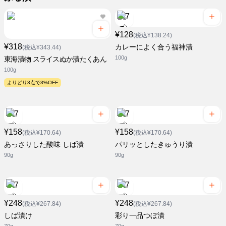
¥128
(税込¥138.24)
¥318
カレーによく合う福神漬
(税込¥343.44)
100g
東海漬物 スライスぬか漬たくあん
100g
よりどり3点で3%OFF
¥158
¥158
(税込¥170.64)
(税込¥170.64)
あっさりした酸味 しば漬
パリッとしたきゅうり漬
90g
90g
¥248
¥248
(税込¥267.84)
(税込¥267.84)
しば漬け
彩り一品つぼ漬