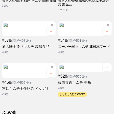
黄さんの白菜(刻み)キムチ 高麗食品
黄さんの鶴橋銘店の味胡瓜キムチ
高麗食品
300g
1パック
¥378
¥548
(税込¥408.24)
(税込¥591.84)
通の味手造りキムチ 高麗食品
スーパー極上キムチ 北日本フード
300g
300g
¥528
(税込¥570.24)
¥468
韓国直送キムチ 牛角
(税込¥505.44)
330g
宮廷キムチ手仕込み イケガミ
200g
よりどり3点で3%OFF
ふる漬