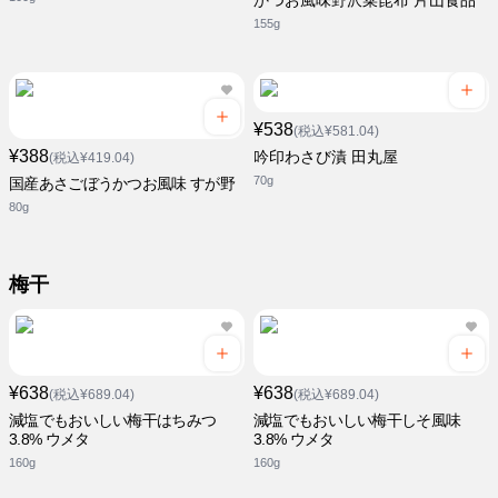
かつお風味野沢菜昆布 片山食品
155g
¥538
(税込¥581.04)
¥388
吟印わさび漬 田丸屋
(税込¥419.04)
70g
国産あさごぼうかつお風味 すが野
80g
梅干
¥638
¥638
(税込¥689.04)
(税込¥689.04)
減塩でもおいしい梅干はちみつ
減塩でもおいしい梅干しそ風味
3.8% ウメタ
3.8% ウメタ
160g
160g