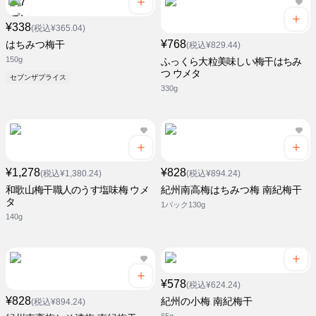
¥338
(税込¥365.04)
¥768
はちみつ梅干
(税込¥829.44)
150g
ふっくら大粒美味しい梅干はちみ
つ ウメタ
セブンザプライス
330g
¥1,278
¥828
(税込¥1,380.24)
(税込¥894.24)
和歌山梅干職人のうす塩味梅 ウメ
紀州南高梅はちみつ梅 南紀梅干
タ
1パック130g
140g
¥578
(税込¥624.24)
¥828
紀州の小梅 南紀梅干
(税込¥894.24)