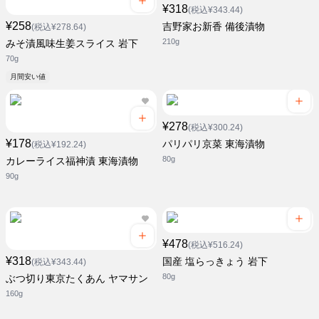
¥318
(税込¥343.44)
¥258
吉野家お新香 備後漬物
(税込¥278.64)
210g
みそ漬風味生姜スライス 岩下
70g
月間安い値
¥278
(税込¥300.24)
¥178
パリパリ京菜 東海漬物
(税込¥192.24)
80g
カレーライス福神漬 東海漬物
90g
¥478
(税込¥516.24)
¥318
国産 塩らっきょう 岩下
(税込¥343.44)
80g
ぶつ切り東京たくあん ヤマサン
160g