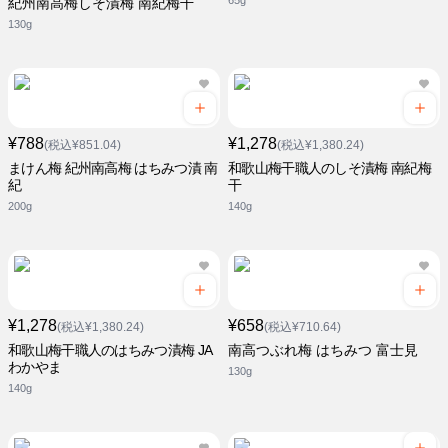
65g
紀州南高梅しそ漬梅 南紀梅干
130g
¥788
¥1,278
(税込¥851.04)
(税込¥1,380.24)
まけん梅 紀州南高梅 はちみつ漬 南
和歌山梅干職人のしそ漬梅 南紀梅
紀
干
200g
140g
¥1,278
¥658
(税込¥1,380.24)
(税込¥710.64)
和歌山梅干職人のはちみつ漬梅 JA
南高つぶれ梅 はちみつ 富士見
わかやま
130g
140g