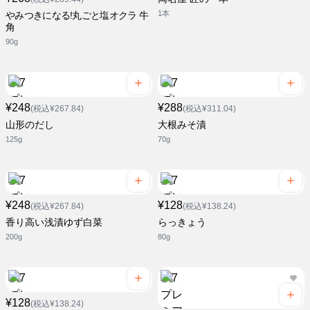
1本
やみつきになる!丸ごと塩オクラ 牛
角
90g
¥248
¥288
(税込¥267.84)
(税込¥311.04)
山形のだし
大根みそ漬
125g
70g
¥248
¥128
(税込¥267.84)
(税込¥138.24)
香り高い浅漬ゆず白菜
らっきょう
200g
80g
¥128
(税込¥138.24)