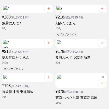
¥288
¥218
(税込¥311.04)
(税込¥235.44)
紫蘇にんにく
刻みたくあん
78g
100g
セブンザプライス
¥218
¥178
(税込¥235.44)
(税込¥192.24)
刻み甘口たくあん
食彩ぷらすつぼ漬 新進
100g
80g
セブンザプライス
¥198
(税込¥213.84)
¥378
特級福神漬 東海漬物
(税込¥408.24)
90g
東京べったら漬 東京新高屋
180g