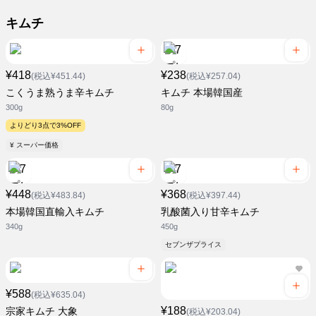
キムチ
¥418
¥238
(税込¥451.44)
(税込¥257.04)
こくうま熟うま辛キムチ
キムチ 本場韓国産
300g
80g
よりどり3点で3%OFF
¥ スーパー価格
¥448
¥368
(税込¥483.84)
(税込¥397.44)
本場韓国直輸入キムチ
乳酸菌入り甘辛キムチ
340g
450g
セブンザプライス
¥588
(税込¥635.04)
¥188
宗家キムチ 大象
(税込¥203.04)