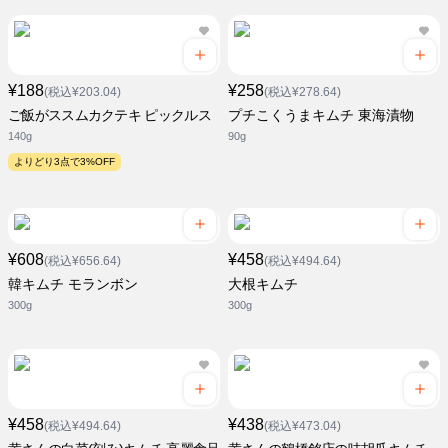
¥188
¥258
(税込¥203.04)
(税込¥278.64)
ご飯がススムカクテキ ピックルス
プチこくうまキムチ 東海漬物
140g
90g
よりどり3点で3%OFF
¥608
¥458
(税込¥656.64)
(税込¥494.64)
韓キムチ モランボン
大根キムチ
300g
300g
¥458
¥438
(税込¥494.64)
(税込¥473.04)