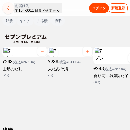
お届け先
ログイン
新規登録
〒154-0011 目黒区碑文谷
浅漬
キムチ
ふる漬
梅干
¥248
¥288
(税込¥267.84)
(税込¥311.04)
¥248
山形のだし
大根みそ漬
(税込¥267.84)
125g
70g
香り高い浅漬ゆず白
200g