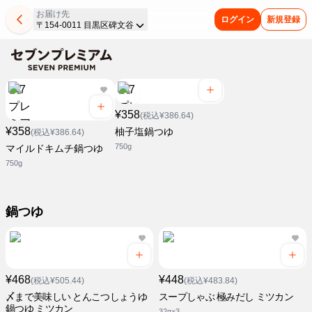
お届け先
ログイン
新規登録
〒154-0011 目黒区碑文谷
¥358
(税込¥386.64)
¥358
柚子塩鍋つゆ
(税込¥386.64)
750g
マイルドキムチ鍋つゆ
750g
鍋つゆ
¥468
¥448
(税込¥505.44)
(税込¥483.84)
〆まで美味しい とんこつしょうゆ
スープしゃぶ 極みだし ミツカン
鍋つゆ ミツカン
32g×3