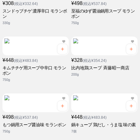
¥308
¥498
(税込¥332.64)
(税込¥537.84)
スンドゥブチゲ 濃厚辛口 モランボ
至福のゆず醤油鍋用スープ モラン
ン
ボン
330g
750g
¥448
¥328
(税込¥483.84)
(税込¥354.24)
キムチチゲ用スープ中辛口 モラン
比内地鶏スープ 斉藤昭一商店
ボン
200g
750g
¥498
¥448
(税込¥537.84)
(税込¥483.84)
もつ鍋用スープ醤油味 モランボン
鍋キューブ 鶏だし・うま塩 味の素
750g
7個