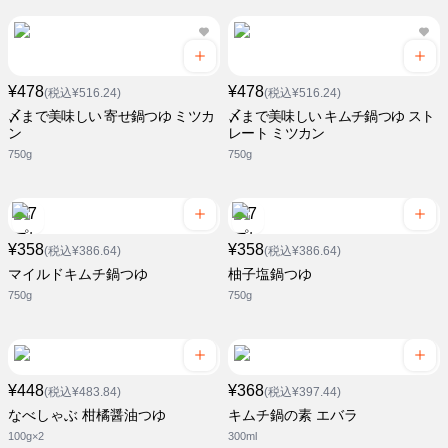
¥478
¥478
(税込¥516.24)
(税込¥516.24)
〆まで美味しい 寄せ鍋つゆ ミツカ
〆まで美味しい キムチ鍋つゆ スト
ン
レート ミツカン
750g
750g
¥358
¥358
(税込¥386.64)
(税込¥386.64)
マイルドキムチ鍋つゆ
柚子塩鍋つゆ
750g
750g
¥448
¥368
(税込¥483.84)
(税込¥397.44)
なべしゃぶ 柑橘醤油つゆ
キムチ鍋の素 エバラ
100g×2
300ml