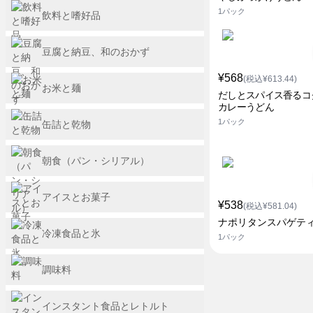
1パック
飲料と嗜好品
豆腐と納豆、和のおかず
¥568
(税込¥613.44)
お米と麺
だしとスパイス香るコ
カレーうどん
1パック
缶詰と乾物
朝食（パン・シリアル）
アイスとお菓子
¥538
(税込¥581.04)
ナポリタンスパゲテ
冷凍食品と氷
1パック
調味料
インスタント食品とレトルト