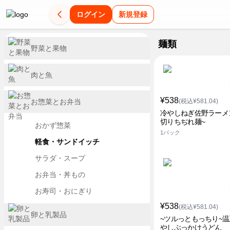
ログイン
新規登録
麺類
野菜と果物
肉と魚
¥538
お惣菜とお弁当
(税込¥581.04)
冷やしねぎ佐野ラーメ
切りちぢれ麺~
おかず惣菜
1パック
軽食・サンドイッチ
サラダ・スープ
お弁当・丼もの
お寿司・おにぎり
¥538
(税込¥581.04)
卵と乳製品
~ツルっともっちり~
やしぶっかけうどん