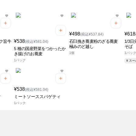
¥498
¥618
(税込¥537.84)
¥538
ク旨牛
石臼挽き蕎麦粉のざる蕎麦
1/3
(税込¥581.04)
極みのど越し
そば
5 種の国産野菜をつかったか
1個
1パッ
き揚げのお蕎麦
1パック
¥ ス
¥538
(税込¥581.04)
ィ
ミートソーススパゲティ
1パック