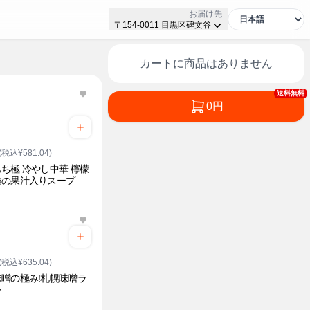
お届け先
〒154-0011 目黒区碑文谷
カートに商品はありません
送料無料
0円
(税込¥581.04)
ち極 冷やし中華 檸檬
檎の果汁入りスープ
ク
(税込¥635.04)
噌の極み!札幌味噌ラ
ン
ク