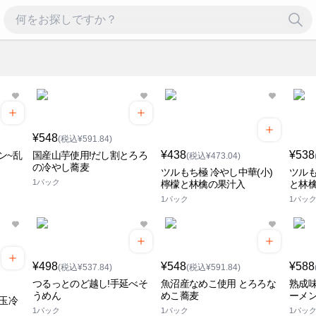
¥548
(税込¥591.84)
¥438
¥538
ン~乱
国産山芋使用!だし割とろろ
(税込¥473.04)
の冷やし蕎麦
ツルもち極 冷やし中華(小)
ツルも
1パック
檸檬と林檎の果汁入
と林
1パック
1パッ
¥498
¥548
¥588
(税込¥537.84)
(税込¥591.84)
つるっとのど越し!手延べそ
魚沼産なめこ使用 とろろな
熟成味
うめん
めこ蕎麦
ーメ
温玉冷
1パック
1パック
1パッ