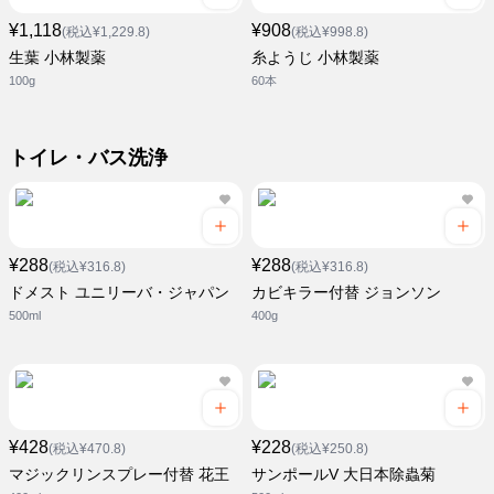
¥1,118
¥908
(税込¥1,229.8)
(税込¥998.8)
生葉 小林製薬
糸ようじ 小林製薬
100g
60本
トイレ・バス洗浄
¥288
¥288
(税込¥316.8)
(税込¥316.8)
ドメスト ユニリーバ・ジャパン
カビキラー付替 ジョンソン
500ml
400g
¥428
¥228
(税込¥470.8)
(税込¥250.8)
マジックリンスプレー付替 花王
サンポールV 大日本除蟲菊