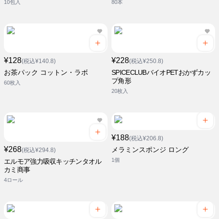
10包入
80本
¥128
¥228
(税込¥140.8)
(税込¥250.8)
お茶パック コットン・ラボ
SPICECLUBバイオPETおかずカッ
プ角形
60枚入
20枚入
¥188
(税込¥206.8)
¥268
メラミンスポンジ ロング
(税込¥294.8)
1個
エルモア強力吸収キッチンタオル
カミ商事
4ロール