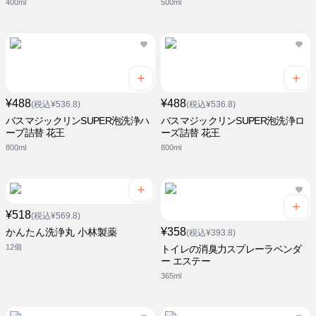
400ml
500ml
¥488
¥488
(税込¥536.8)
(税込¥536.8)
バスマジックリンSUPER泡洗浄ハ
バスマジックリンSUPER泡洗浄ロ
ーブ詰替 花王
ーズ詰替 花王
800ml
800ml
¥518
(税込¥569.8)
¥358
かんたん洗浄丸 小林製薬
(税込¥393.8)
12個
トイレの消臭力スプレーラベンダ
ー エステー
365ml