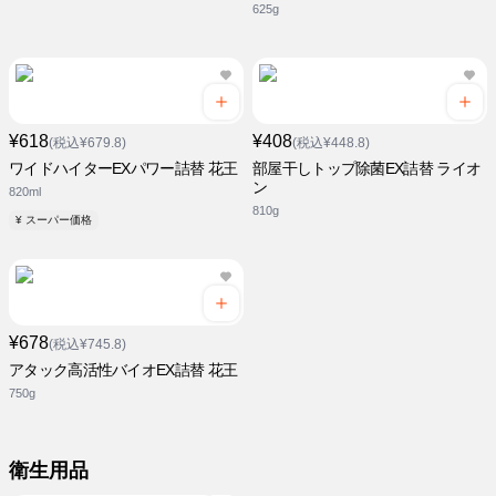
625g
¥618
¥408
(税込¥679.8)
(税込¥448.8)
ワイドハイターEXパワー詰替 花王
部屋干しトップ除菌EX詰替 ライオ
ン
820ml
810g
¥ スーパー価格
¥678
(税込¥745.8)
アタック高活性バイオEX詰替 花王
750g
衛生用品