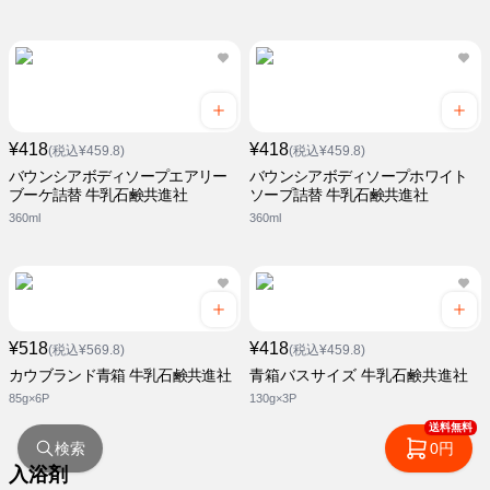
¥418
¥418
(税込¥459.8)
(税込¥459.8)
バウンシアボディソープエアリー
バウンシアボディソープホワイト
ブーケ詰替 牛乳石鹸共進社
ソープ詰替 牛乳石鹸共進社
360ml
360ml
¥518
¥418
(税込¥569.8)
(税込¥459.8)
カウブランド青箱 牛乳石鹸共進社
青箱バスサイズ 牛乳石鹸共進社
85g×6P
130g×3P
送料無料
検索
0円
入浴剤