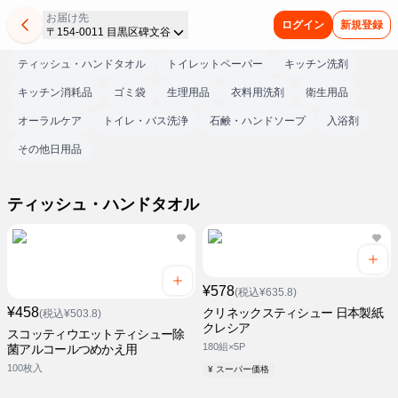
お届け先
ログイン
新規登録
〒154-0011 目黒区碑文谷
ティッシュ・ハンドタオル
トイレットペーパー
キッチン洗剤
キッチン消耗品
ゴミ袋
生理用品
衣料用洗剤
衛生用品
オーラルケア
トイレ・バス洗浄
石鹸・ハンドソープ
入浴剤
その他日用品
ティッシュ・ハンドタオル
¥578
(税込¥635.8)
¥458
クリネックスティシュー 日本製紙
(税込¥503.8)
クレシア
スコッティウエットティシュー除
180組×5P
菌アルコールつめかえ用
100枚入
¥ スーパー価格