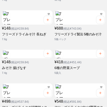
¥148
¥688
(税込¥159.84)
(税込¥743.04)
フリーズドライみそ汁 長ねぎ
フリーズドライ製法 5種のみそ汁
7.6g
5食パック
¥148
¥418
(税込¥159.84)
(税込¥451.44)
みそ汁 揚げなす
6種の野菜スープ
7.4g
5袋入
¥498
¥548
(税込¥537.84)
(税込¥591.84)