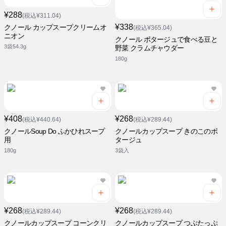
¥288
(税込¥311.04)
¥338
クノール カップスープクリームオ
(税込¥365.04)
ニオン
クノール ポタージュで食べる豆と
3袋54.3g
野菜 クラムチャウダー
180g
¥408
¥268
(税込¥440.64)
(税込¥289.44)
クノールSoup Do ふかひれスープ
クノールカップスープ きのこのポ
用
タージュ
180g
3袋入
¥268
¥268
(税込¥289.44)
(税込¥289.44)
クノールカップスープ コーンクリ
クノールカップスープ つぶたっぷ