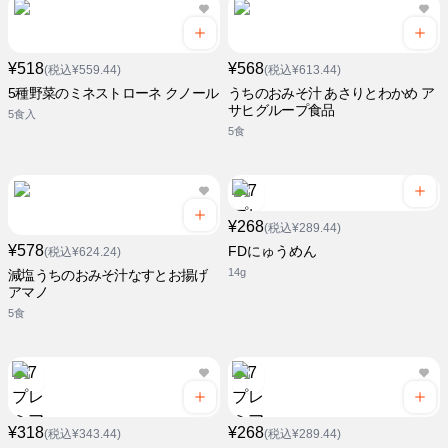
¥518
¥568
(税込¥559.44)
(税込¥613.44)
5種野菜のミネストローネ クノール
うちのおみそ汁 あさりとわかめ ア
サヒグループ食品
5食入
5食
¥268
(税込¥289.44)
¥578
FDにゅうめん
(税込¥624.24)
14g
減塩うちのおみそ汁なすとお揚げ
アマノ
5食
¥318
¥268
(税込¥343.44)
(税込¥289.44)