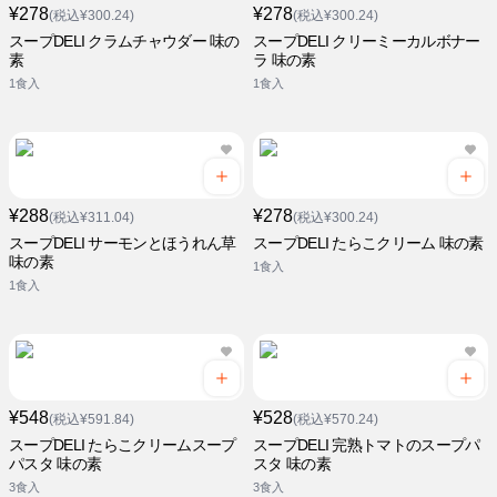
¥278
¥278
(税込¥300.24)
(税込¥300.24)
スープDELI クラムチャウダー 味の
スープDELI クリーミーカルボナー
素
ラ 味の素
1食入
1食入
¥288
¥278
(税込¥311.04)
(税込¥300.24)
スープDELI サーモンとほうれん草
スープDELI たらこクリーム 味の素
味の素
1食入
1食入
¥548
¥528
(税込¥591.84)
(税込¥570.24)
スープDELI たらこクリームスープ
スープDELI 完熟トマトのスープパ
パスタ 味の素
スタ 味の素
3食入
3食入