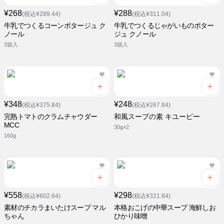
¥268
¥288
(税込¥289.44)
(税込¥311.04)
牛乳でつくるコーンポタージュ ク
牛乳でつくるじゃがいものポター
ノール
ジュ クノール
3袋入
3袋入
¥348
¥248
(税込¥375.84)
(税込¥267.84)
完熟トマトのクラムチャウダー
和風スープの素 キユーピー
MCC
30g×2
160g
¥558
¥298
(税込¥602.64)
(税込¥321.84)
素材のチカラまいたけスープ マル
本格おこげの中華スープ 海鮮しお
ちゃん
ひかり味噌