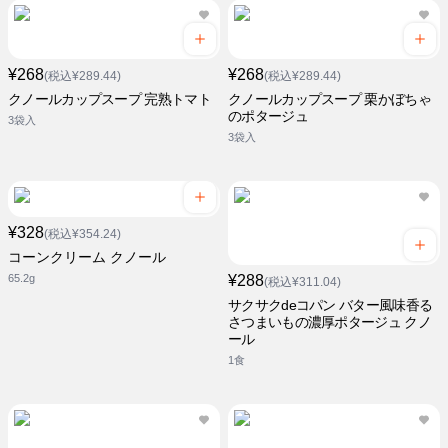
¥268
¥268
(税込¥289.44)
(税込¥289.44)
クノールカップスープ 完熟トマト
クノールカップスープ 栗かぼちゃ
のポタージュ
3袋入
3袋入
¥328
(税込¥354.24)
コーンクリーム クノール
65.2g
¥288
(税込¥311.04)
サクサクdeコパン バター風味香る
さつまいもの濃厚ポタージュ クノ
ール
1食