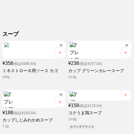
スープ
¥358
¥238
(税込¥386.64)
(税込¥257.04)
ミネストローネ用ソース カゴ
カップ グリーンカレースープ
240g
15.6g
¥158
(税込¥170.64)
¥188
コクうま鶏スープ
(税込¥203.04)
13.8g
カップしじみわかめスープ
7.2g
セブンザプライス