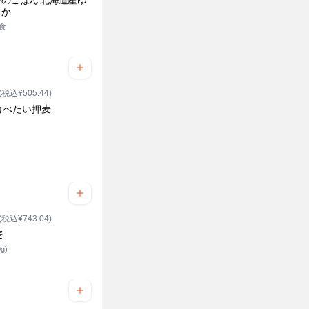
のごはん 北海道産ゆ
りか
5食
(税込¥505.44)
食べたい押麦
(税込¥743.04)
麦
g)