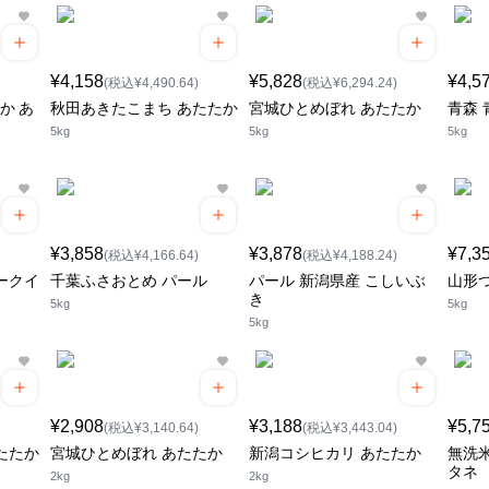
¥4,158
¥5,828
¥4,5
(税込¥4,490.64)
(税込¥6,294.24)
か あ
秋田あきたこまち あたたか
宮城ひとめぼれ あたたか
青森 
5kg
5kg
5kg
¥3,858
¥3,878
¥7,3
(税込¥4,166.64)
(税込¥4,188.24)
ークイ
千葉ふさおとめ パール
パール 新潟県産 こしいぶ
山形
き
5kg
5kg
5kg
¥2,908
¥3,188
¥5,7
(税込¥3,140.64)
(税込¥3,443.04)
たたか
宮城ひとめぼれ あたたか
新潟コシヒカリ あたたか
無洗
タネ
2kg
2kg