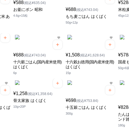
¥588
¥528
(税込¥635.04)
¥688
お釜にポン 昭和
米粒
(税込¥743.04)
4.6g×15粒
45gx1
米 あ
もち麦ごはん はくばく
50g×12p
¥688
¥1,508
¥578
(税込¥743.04)
(税込¥1,628.64)
十六穀ごはん(国内産米使用)
十六穀お徳用(国内産米使用)
国産
はくばく
はくばく
50g×6
6p
15p
¥1,258
(税込¥1,358.64)
¥698
骨太家族 はくばく
(税込¥753.84)
10g×20P
¥828
はくば
十五穀ごはん はくばく
300g
たん
ンド雑
180g