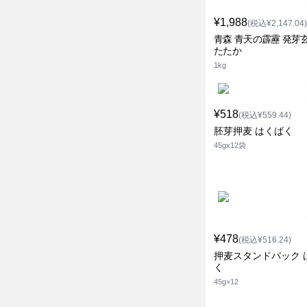
¥1,988
(税込¥2,147.04)
青森 青天の霹靂 発芽玄
たたか
1kg
¥518
(税込¥559.44)
胚芽押麦 はくばく
45gx12袋
¥478
(税込¥516.24)
押麦スタンドパック 
く
45g×12