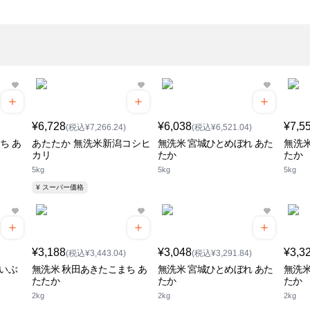
¥6,728
¥6,038
¥7,5
(税込¥7,266.24)
(税込¥6,521.04)
ち あ
あたたか 無洗米新潟コシヒ
無洗米 宮城ひとめぼれ あた
無洗米
カリ
たか
たか
5kg
5kg
5kg
¥ スーパー価格
¥3,188
¥3,048
¥3,3
(税込¥3,443.04)
(税込¥3,291.84)
しいぶ
無洗米 秋田あきたこまち あ
無洗米 宮城ひとめぼれ あた
無洗米
たたか
たか
たか
2kg
2kg
2kg