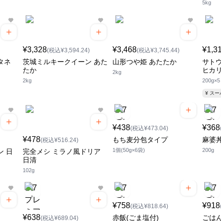
5kg
¥3,328
¥3,468
¥1,3
(税込¥3,594.24)
(税込¥3,745.44)
タネ
茨城ミルキークイーン あた
山形つや姫 あたたか
サトウ
たか
ヒカリ
2kg
2kg
200g×5
¥ ス
¥438
¥368
(税込¥473.04)
¥478
もち麦分包タイプ
麻婆
(税込¥516.24)
1個(50g×6袋)
200g
ン 日
完全メシ ミラノ風ドリア
日清
102g
¥758
¥918
(税込¥818.64)
¥638
赤飯(ごま塩付)
ごは
(税込¥689.04)