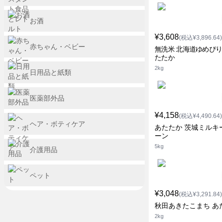
お酒
¥3,608
(税込¥3,896.64)
赤ちゃん・ベビー
無洗米 北海道ゆめぴり
たたか
2kg
日用品と紙類
医薬部外品
¥4,158
(税込¥4,490.64)
ヘア・ボティケア
あたたか 茨城ミルキ
ーン
5kg
介護用品
ペット
¥3,048
(税込¥3,291.84)
秋田あきたこまち あ
2kg