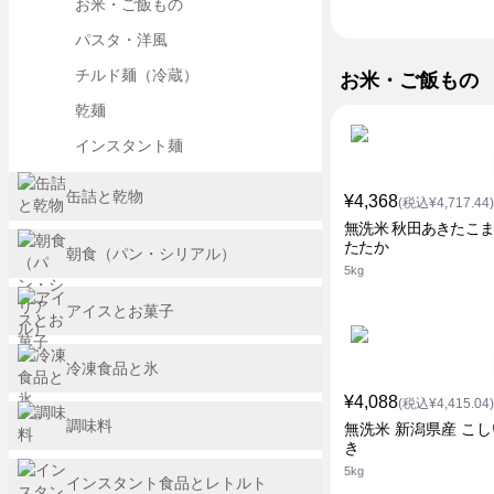
お米・ご飯もの
パスタ・洋風
チルド麺（冷蔵）
お米・ご飯もの
乾麺
インスタント麺
缶詰と乾物
¥4,368
(税込¥4,717.44)
無洗米 秋田あきたこま
たたか
朝食（パン・シリアル）
5kg
アイスとお菓子
冷凍食品と氷
¥4,088
(税込¥4,415.04)
調味料
無洗米 新潟県産 こ
き
5kg
インスタント食品とレトルト