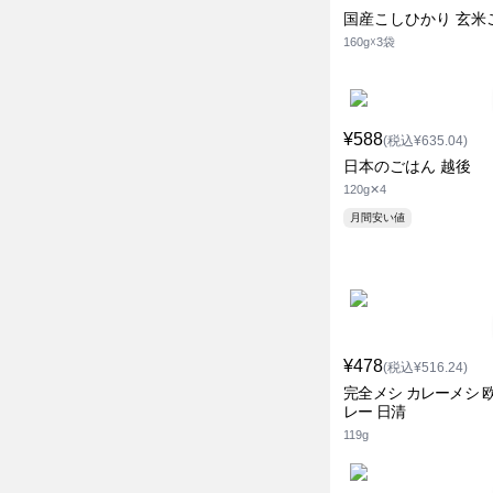
国産こしひかり 玄米
160g☓3袋
¥588
(税込¥635.04)
日本のごはん 越後
120g✕4
月間安い値
¥478
(税込¥516.24)
完全メシ カレーメシ 
レー 日清
119g