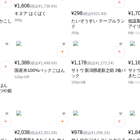
¥1,608
(税込¥1,736.64)
¥298
¥1,7
キヌア はくばく
(税込¥321.84)
300g
かこし
たいぞうすい テーブルラン
低温
ド
アイ
250g
8食パ
¥1,388
¥1,178
¥1,1
(税込¥1,499.04)
(税込¥1,272.24)
国産米100%パックごはん
サトウ 新潟県産新之助 3食パ
サトウ
ック
きた
120g×10P
150g×3食
5食パ
はん
つや姫
¥2,038
¥978
¥1,8
(税込¥2,201.04)
(税込¥1,056.24)