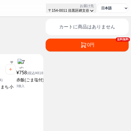
お届け先
〒154-0011 目黒区碑文谷
カートに商品はありません
送料無料
0円
¥758
¥918
¥228
(税込¥818.64)
(税込¥991.44)
(税込¥2
赤飯(ごま塩付)
ごはん
お赤飯の素
4)
3個入
6個入
230g
まち 小
セブンザプライス