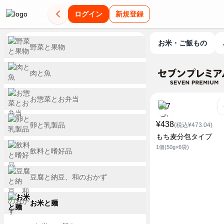
ログイン
新規登録
お米・ご飯もの
野菜と果物
肉と魚
お惣菜とお弁当
¥438
卵と乳製品
(税込¥473.04)
もち麦分包タイプ
1個(50g×6袋)
飲料と嗜好品
豆腐と納豆、和のおかず
お米と麺