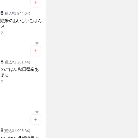
08
(税込¥1,844.64)
製法米のおいしいごはん
リス
ック
68
(税込¥1,261.44)
のごはん 秋田県産あ
こまち
ック
48
(税込¥1,995.84)