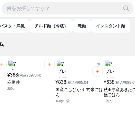
パスタ・洋風
チルド麺（冷蔵）
乾麺
インスタント麺
¥368
(税込¥397.44)
¥838
¥638
麻婆丼
(税込¥905.04)
(税込¥689.0
200g
国産こしひかり 玄米ごは
秋田県産あきたこ
ん
盛ごはん
160g☓3袋
3個入