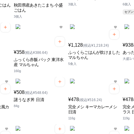
3個入
6個入
ごはん
秋田県産あきたこまち 小盛
ごはん
セブ
3個入
¥1,128
¥938
(税込¥1,218.24)
¥358
ふっくらごはんが炊けました
あっ
(税込¥386.64)
マルちゃん
大盛1パ
ふっくら赤飯 パック 東洋水
5食入
産 マルちゃん
160g
¥508
(税込¥548.64)
¥478
¥478
謎うなぎ丼 日清
(税込¥516.24)
84g
欧風カ
完全メシ キーマカレーメシ
完全メ
日清
ラス 
116g
119g