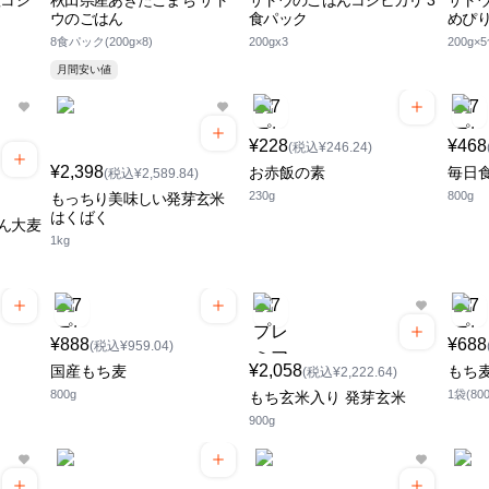
産コシ
秋田県産あきたこまち サト
サトウのごはんコシヒカリ 3
サトウ
ウのごはん
食パック
めぴ
8食パック(200g×8)
200gx3
200g×
月間安い値
¥228
¥468
(税込¥246.24)
¥2,398
お赤飯の素
毎日
(税込¥2,589.84)
230g
800g
もっちり美味しい発芽玄米
はくばく
ん大麦
1kg
¥888
¥688
(税込¥959.04)
¥2,058
国産もち麦
もち
(税込¥2,222.64)
800g
1袋(800
もち玄米入り 発芽玄米
900g