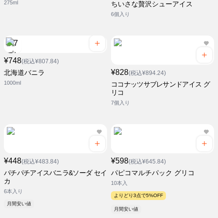
275ml
ちいさな贅沢シューアイス
6個入り
¥748
(税込¥807.84)
¥828
北海道バニラ
(税込¥894.24)
1000ml
ココナッツサブレサンドアイス グ
リコ
7個入り
¥448
¥598
(税込¥483.84)
(税込¥645.84)
パチパチアイスバニラ&ソーダ セイ
パピコマルチパック グリコ
カ
10本入
6本入り
よりどり3点で5%OFF
月間安い値
月間安い値