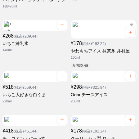
1個470ml
¥268
(税込¥289.44)
¥178
いちご練乳氷
(税込¥192.24)
140ml
やわもちアイス 抹茶氷 井村屋
130ml
月間安い値
¥518
¥298
(税込¥559.44)
(税込¥321.84)
いちご大好きな白くま
Orionチーズアイス
220ml
200ml
¥418
¥178
(税込¥451.44)
(税込¥192.24)
チョコミントバー 5本
クーリッシュ梨 ロッテ