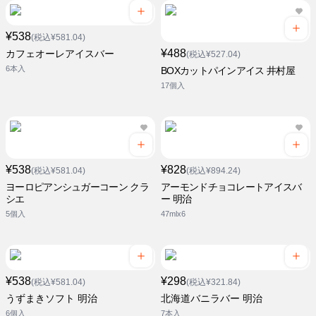
¥538
(税込¥581.04)
¥488
カフェオーレアイスバー
(税込¥527.04)
6本入
BOXカットパインアイス 井村屋
17個入
¥538
¥828
(税込¥581.04)
(税込¥894.24)
ヨーロピアンシュガーコーン クラ
アーモンドチョコレートアイスバ
シエ
ー 明治
5個入
47mlx6
¥538
¥298
(税込¥581.04)
(税込¥321.84)
うずまきソフト 明治
北海道バニラバー 明治
6個入
7本入