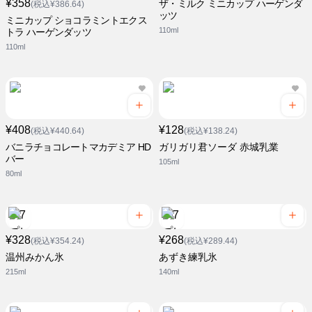
¥358
ザ・ミルク ミニカップ ハーゲンダ
(税込¥386.64)
ッツ
ミニカップ ショコラミントエクス
110ml
トラ ハーゲンダッツ
110ml
¥408
¥128
(税込¥440.64)
(税込¥138.24)
バニラチョコレートマカデミア HD
ガリガリ君ソーダ 赤城乳業
バー
105ml
80ml
¥328
¥268
(税込¥354.24)
(税込¥289.44)
温州みかん氷
あずき練乳氷
215ml
140ml