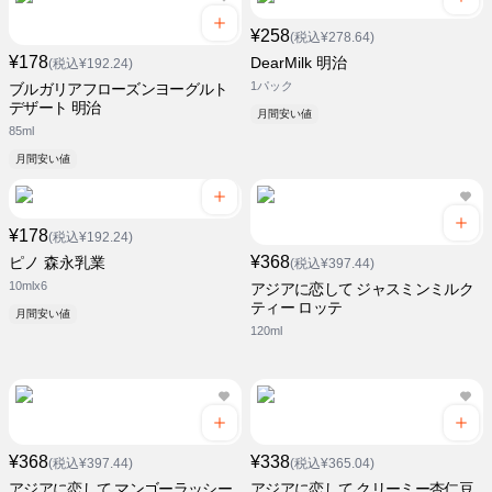
¥258
(税込¥278.64)
¥178
DearMilk 明治
(税込¥192.24)
1パック
ブルガリアフローズンヨーグルト
デザート 明治
月間安い値
85ml
月間安い値
¥178
(税込¥192.24)
¥368
ピノ 森永乳業
(税込¥397.44)
10mlx6
アジアに恋して ジャスミンミルク
ティー ロッテ
月間安い値
120ml
¥368
¥338
(税込¥397.44)
(税込¥365.04)
アジアに恋して マンゴーラッシー
アジアに恋して クリーミー杏仁豆