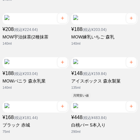
¥208
¥188
(税込¥224.64)
(税込¥203.04)
MOW宇治抹茶(2種抹茶
MOW練乳いちご 森乳
140ml
140ml
¥188
¥148
(税込¥203.04)
(税込¥159.84)
MOWバニラ 森永乳業
アイスボックス 森永製菓
140ml
135ml
月間安い値
¥168
¥448
(税込¥181.44)
(税込¥483.84)
ブラック 赤城
白桃バー 5本入り
75ml
290ml