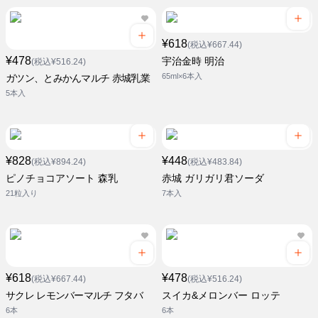
¥618
(税込¥667.44)
¥478
宇治金時 明治
(税込¥516.24)
65ml×6本入
ガツン、とみかんマルチ 赤城乳業
5本入
¥828
¥448
(税込¥894.24)
(税込¥483.84)
ピノチョコアソート 森乳
赤城 ガリガリ君ソーダ
21粒入り
7本入
¥618
¥478
(税込¥667.44)
(税込¥516.24)
サクレ レモンバーマルチ フタバ
スイカ&メロンバー ロッテ
6本
6本