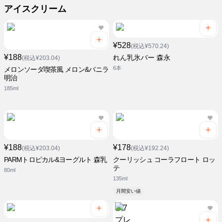
アイスクリーム
¥528
(税込¥570.24)
¥188
れん乳氷バー 森永
(税込¥203.04)
6本
メロンソーダ喫茶風 メロン&バニラ
明治
185ml
¥188
¥178
(税込¥203.04)
(税込¥192.24)
PARMトロピカル&ヨーグルト 森乳
クーリッシュ コーラフロート ロッ
テ
80ml
135ml
月間安い値