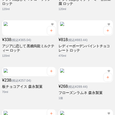
ロッテ
腐 ロッテ
120ml
120ml
¥338
¥818
(税込¥365.04)
(税込¥883.44)
アジアに恋して 黒糖烏龍ミルクテ
レディーボーデンパイントチョコ
ィー ロッテ
レート ロッテ
120ml
470ml
¥238
(税込¥257.04)
¥268
板チョコアイス 森永製菓
(税込¥289.44)
70ml
フローズンラムネ 森永製菓
1個