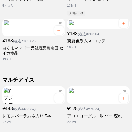
5本入り
135ml
月間安い値
¥188
(税込¥203.04)
¥188
爽夏色ラムネ ロッテ
(税込¥203.04)
185ml
白くまマンゴー 元祖鹿児島南国 セ
イカ食品
130ml
マルチアイス
¥448
¥528
(税込¥483.84)
(税込¥570.24)
レモンバーラムネ入り 5本
アロエヨーグルト味バー 森乳
275ml
225ml