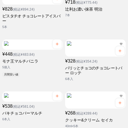
¥718
(税込¥775.44)
¥828
辻利お濃い抹茶 明治
(税込¥894.24)
7本
ピスタチオ チョコレートアイスバ
ー
5本
¥448
(税込¥483.84)
¥328
モナ王マルチバニラ
(税込¥354.24)
5個入
パリッとチョコのチョコレートバ
ー ロッテ
月間安い値
6本入
¥538
(税込¥581.04)
¥268
バキチョコバーマルチ
(税込¥289.44)
6本入
クッキー&クリーム セイカ
40ml×5本