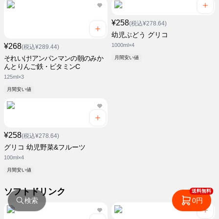
¥258
(税込¥278.64)
幼児ぶどう グリコ
¥268
1000ml×4
(税込¥289.44)
それいけ!アンパンマンの朝のみか
月間安い値
んとりんご鉄・ビタミンC
125ml×3
月間安い値
¥258
(税込¥278.64)
グリコ 幼児野菜&フルーツ
100ml×4
月間安い値
ソフトドリンク
送料無料
検索
0円