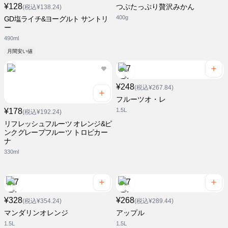
¥128
つぶたっぷり贅沢みかん
(税込¥138.24)
400g
GD塩ライチ&ヨーグルト サントリ
ー
490ml
月間安い値
¥248
(税込¥267.84)
フルーツオ・レ
¥178
1.5L
(税込¥192.24)
リフレッシュフルーツ オレンジ&ピ
ンクグレープフルーツ トロピカー
ナ
330ml
¥328
¥268
(税込¥354.24)
(税込¥289.44)
マンダリンオレンジ
アップル
1.5L
1.5L