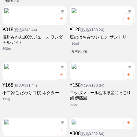
月間安い値
¥318
¥128
(税込¥343.44)
(税込¥138.24)
温州みかん100%ジュース ワンダー
塩のはちみつレモン サントリー
チルディア
490ml
300ml
月間安い値
¥168
¥158
(税込¥181.44)
(税込¥170.64)
不二家こだわり白桃 ネクター
ニッポンエール栃木県産にっこり
梨 伊藤園
195g
500g
¥308
(税込¥332.64)