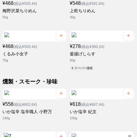
¥468
¥548
(税込¥505.44)
(税込¥591.84)
梅野沢菜ちりめん
上乾ちりめん
55g
30g
¥468
¥278
(税込¥505.44)
(税込¥300.24)
くるみ小女子
釜揚げしらす
75g
50g
¥ スーパー価格
燻製・スモーク・珍味
¥558
¥618
(税込¥602.64)
(税込¥667.44)
いか塩辛 塩辛職人 小野万
いか塩辛 紀文
140g
100g