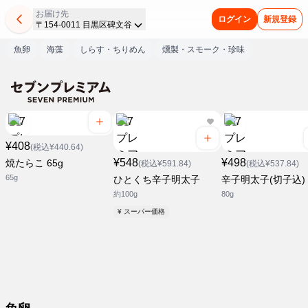
お届け先
ログイン
新規登録
〒154-0011 目黒区碑文谷
魚卵
海藻
しらす・ちりめん
燻製・スモーク・珍味
¥408
(税込¥440.64)
¥548
¥498
焼たらこ 65g
(税込¥591.84)
(税込¥537.84)
65g
ひとくち辛子明太子
辛子明太子(切子込)
約100g
80g
¥ スーパー価格