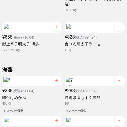
込)
80~120g
¥658
¥828
(税込¥710.64)
(税込¥894.24)
献上辛子明太子 博多
食べる明太子ラー油
1パック(60g)
110g
海藻
¥288
¥288
(税込¥311.04)
(税込¥311.04)
味付けめかぶ
沖縄県産もずく黒酢
40g×3
1個
¥ スーパー価格
¥ スーパー価格