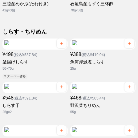
三陸産めかぶ(たれ付き)
石垣島産もずく三杯酢
42g×3個
70g×3個
しらす・ちりめん
¥498
¥388
(税込¥537.84)
(税込¥419.04)
釜揚げしらす
魚河岸減塩しらす
50~70g
25g
¥ スーパー価格
¥548
¥468
(税込¥591.84)
(税込¥505.44)
しらす干
野沢菜ちりめん
25g×2
55g