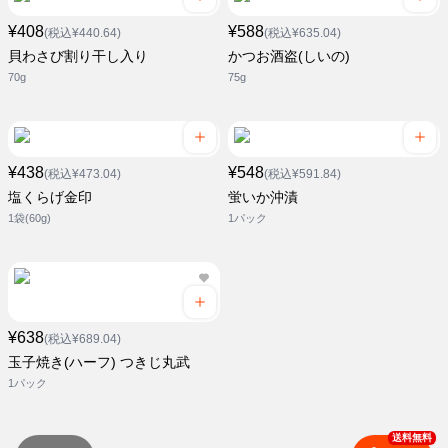
¥408
¥588
(税込¥440.64)
(税込¥635.04)
貝わさび割り干し入り
かつお酒盗(しいの)
70g
75g
¥438
¥548
(税込¥473.04)
(税込¥591.84)
塩くらげ金印
蛍いか沖漬
1袋(60g)
1パック
¥638
(税込¥689.04)
玉子焼き(ハーフ) つきじ丸武
1パック
送料無料