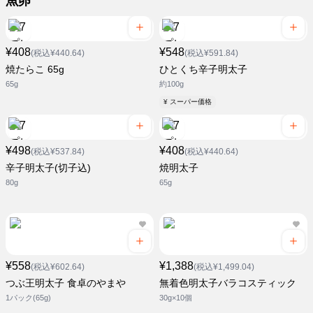
魚卵
¥408
¥548
(税込¥440.64)
(税込¥591.84)
焼たらこ 65g
ひとくち辛子明太子
65g
約100g
¥ スーパー価格
¥498
¥408
(税込¥537.84)
(税込¥440.64)
辛子明太子(切子込)
焼明太子
80g
65g
¥558
¥1,388
(税込¥602.64)
(税込¥1,499.04)
つぶ王明太子 食卓のやまや
無着色明太子バラコスティック
1パック(65g)
30g×10個