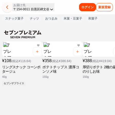
お届け先
ログイン
新規登録
〒154-0011 目黒区碑文谷
スナック菓子
ナッツ
おつまみ
米菓・豆菓子
和菓子
¥108
¥358
¥388
(税込¥116.64)
(税込¥386.64)
(税込¥419.04)
リングスナック コーンポ
ポテトチップス 濃厚コ
厚切りポテト 2種の
タージュ
ンソメ味
のりしお味
40g
155g
150g
セブンザプライス