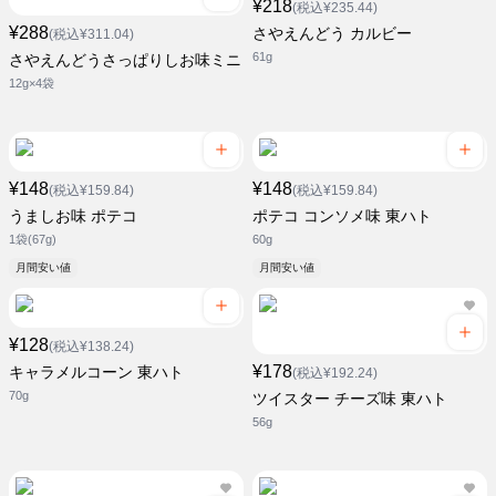
¥218
(税込¥235.44)
¥288
さやえんどう カルビー
(税込¥311.04)
61g
さやえんどうさっぱりしお味ミニ
12g×4袋
¥148
¥148
(税込¥159.84)
(税込¥159.84)
うましお味 ポテコ
ポテコ コンソメ味 東ハト
1袋(67g)
60g
月間安い値
月間安い値
¥128
(税込¥138.24)
¥178
キャラメルコーン 東ハト
(税込¥192.24)
70g
ツイスター チーズ味 東ハト
56g