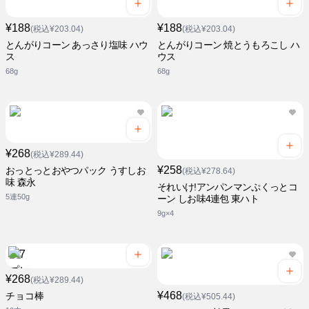
¥188
¥188
(税込¥203.04)
(税込¥203.04)
とんがりコーン あっさり塩味 ハウ
とんがりコーン 焼とうもろこし ハ
ス
ウス
68g
68g
¥268
(税込¥289.44)
¥258
おっとっとおやつパック うすしお
(税込¥278.64)
味 森永
それいけ!アンパンマンぷくっとコ
5連50g
ーン しお味4連包 東ハト
9g×4
¥268
(税込¥289.44)
¥468
チョコ棒
(税込¥505.44)