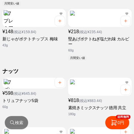
月間安い値
¥148
¥218
(税込¥159.84)
(税込¥235.44)
新じゃがポテトチップス 梅味
堅あげポテトねぎ塩だれ味 カルビ
ー
43g
60g
月間安い値
ナッツ
¥598
(税込¥645.84)
¥818
トリュフナッツ5袋
(税込¥883.44)
60g
素焼きミックスナッツ 徳用 共立
180g
送料無料
検索
0円