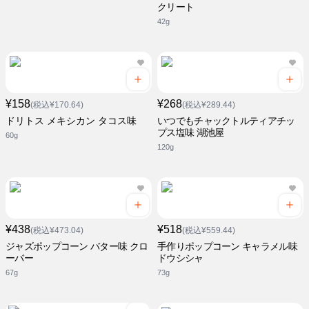
クリート
42g
¥158
¥268
(税込¥170.64)
(税込¥289.44)
ドリトス メキシカン タコス味
いつでもチャックトルティアチッ
プス塩味 湖池屋
60g
120g
¥438
¥518
(税込¥473.04)
(税込¥559.44)
ジャズポップコーン バター味 クロ
手作りポップコーン キャラメル味
ーバー
ドウシシャ
67g
73g