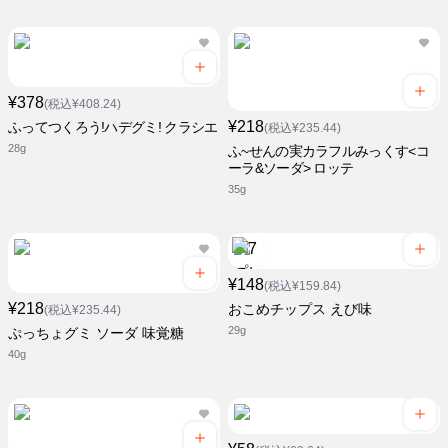
¥378
(税込¥408.24)
¥218
ふってつくろう!ハデグミ! クラシエ
(税込¥235.44)
28g
ふ~せんの実カラフルみっくす<コ
ーラ&ソーダ> ロッテ
35g
¥148
(税込¥159.84)
¥218
おこめチップス えび味
(税込¥235.44)
29g
ぷっちょグミ ソーダ 味覚糖
40g