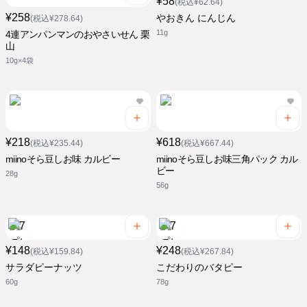
¥58
(税込¥62.64)
¥258
やおきん にんじん
(税込¥278.64)
11g
4連アンパンマンのおやさいせん 栗
山
10g×4袋
¥218
¥618
(税込¥235.44)
(税込¥667.44)
miinoそら豆しお味 カルビー
miinoそら豆しお味三角パック カル
ビー
28g
56g
¥148
¥248
(税込¥159.84)
(税込¥267.84)
サラダピーナッツ
こだわりのバタピー
60g
78g