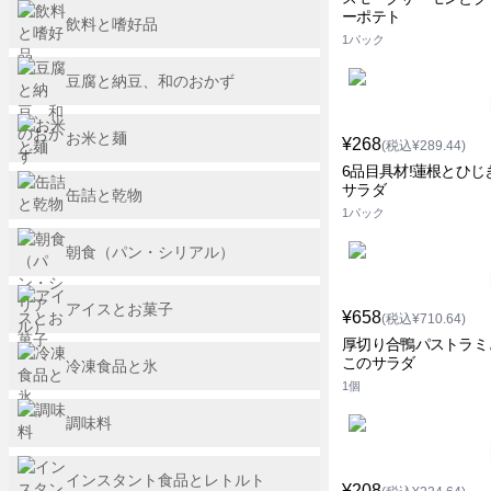
ーポテト
飲料と嗜好品
1パック
豆腐と納豆、和のおかず
お米と麺
¥268
(税込¥289.44)
6品目具材!蓮根とひじ
サラダ
缶詰と乾物
1パック
朝食（パン・シリアル）
アイスとお菓子
¥658
(税込¥710.64)
厚切り合鴨パストラミ
このサラダ
冷凍食品と氷
1個
調味料
インスタント食品とレトルト
¥208