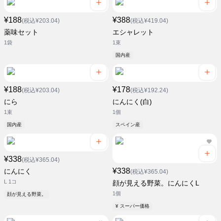
¥188
¥388
(税込¥203.04)
(税込¥419.04)
薬味セット
エシャレット
1袋
1束
国内産
¥188
¥178
(税込¥203.04)
(税込¥192.24)
にら
にんにく(白)
1束
1個
国内産
スペイン産
¥338
(税込¥365.04)
¥338
にんにく
(税込¥365.04)
L 1コ
顔が見える野菜。にんにくL
1個
顔が見える野菜。
¥ スーパー価格