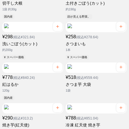
切干し大根
土付きごぼう(カット)
1袋 約30g
約190g
国内産
顔が見える野菜。
¥298
¥258
(税込¥321.84)
(税込¥278.64)
洗いごぼう(カット)
さつまいも
約200g
1本
¥ スーパー価格
¥ スーパー価格
¥778
¥518
(税込¥840.24)
(税込¥559.44)
紅はるか
さつま芋 大袋
120g
1袋
国内産
¥290
¥788
(税込¥313.2)
(税込¥851.04)
焼き芋(紅天使)
冷凍 紅天使 焼き芋