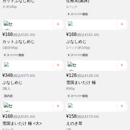
カットぶなしめじ
生椎茸(菌床)
大 約180g
1パック
¥ スーパー価格
¥168
¥168
(税込¥181.44)
(税込¥181.44)
カットぶなしめじ
ぶなしめじ
1袋(約90g)
1パック(約100g)
¥ スーパー価格
¥ スーパー価格
¥348
¥128
(税込¥375.84)
(税込¥138.24)
ぶなしめじ
雪国まいたけ 極
2株入
約80g
国内産
¥ スーパー価格
¥168
¥158
(税込¥181.44)
(税込¥170.64)
雪国まいたけ 極 <大>
えのき茸
1パック
1袋