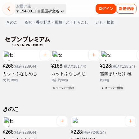
お届け先
ログイン
新規登録
〒154-0011 目黒区碑文谷
きのこ
薬味・香味野菜・豆類・とうもろこし
いも・根菜
¥268
¥168
¥128
(税込¥289.44)
(税込¥181.44)
(税込¥138.24)
カットぶなしめじ
カットぶなしめじ
雪国まいたけ 極
大 約180g
1袋(約90g)
約80g
¥ スーパー価格
¥ スーパー価格
きのこ
¥268
¥228
(税込¥289.44)
(税込¥246.24)