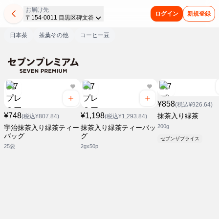
お届け先
ログイン
新規登録
〒154-0011 目黒区碑文谷
日本茶
茶葉その他
コーヒー豆
¥858
(税込¥926.64)
¥748
¥1,198
抹茶入り緑茶
(税込¥807.84)
(税込¥1,293.84)
200g
宇治抹茶入り緑茶ティー
抹茶入り緑茶ティーバッ
バッグ
グ
セブンザプライス
25袋
2gx50p