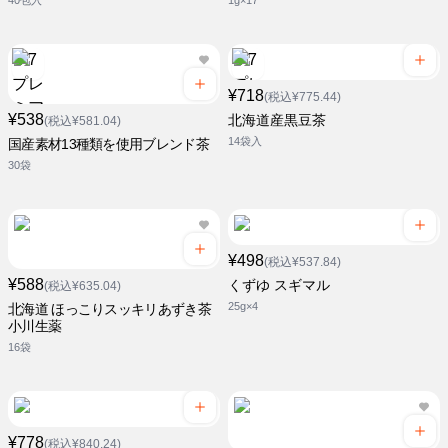
40包入
1g×17
¥718
(税込¥775.44)
¥538
北海道産黒豆茶
(税込¥581.04)
14袋入
国産素材13種類を使用ブレンド茶
30袋
¥498
(税込¥537.84)
¥588
くずゆ スギマル
(税込¥635.04)
25g×4
北海道 ほっこりスッキリあずき茶
小川生薬
16袋
¥778
(税込¥840.24)