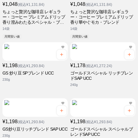
¥1,048
¥1,048
(税込¥1,131.84)
(税込¥1,131.84)
ちょっと贅沢な珈琲店 レギュラ
ちょっと贅沢な珈琲店 レギュラ
ー・コーヒー プレミアムドリップ
ー・コーヒー プレミアムドリップ
香り澄みわたるスペシャル・ブレ
香り華やぐモカ・ブレンド
ンド
14袋
14袋
月間安い値
月間安い値
¥1,198
¥1,178
(税込¥1,293.84)
(税込¥1,272.24)
GS 炒り豆 SPブレンド UCC
ゴールドスペシャル リッチブレン
ドSAP UCC
230g
240g
¥1,198
¥1,198
(税込¥1,293.84)
(税込¥1,293.84)
GS炒り豆リッチブレンド SAP UCC
ゴールドスペシャル スペシャルブ
レンドSAP UCC
230g