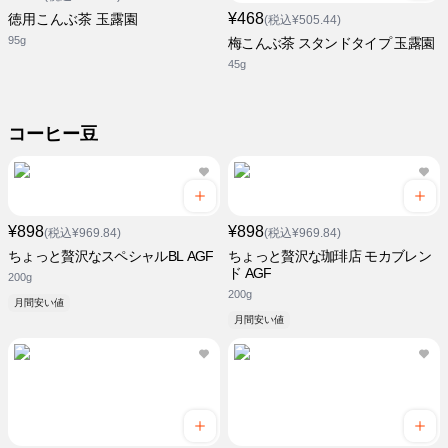
¥468
徳用こんぶ茶 玉露園
(税込¥505.44)
95g
梅こんぶ茶 スタンドタイプ 玉露園
45g
コーヒー豆
¥898
¥898
(税込¥969.84)
(税込¥969.84)
ちょっと贅沢なスペシャルBL AGF
ちょっと贅沢な珈琲店 モカブレン
ド AGF
200g
200g
月間安い値
月間安い値