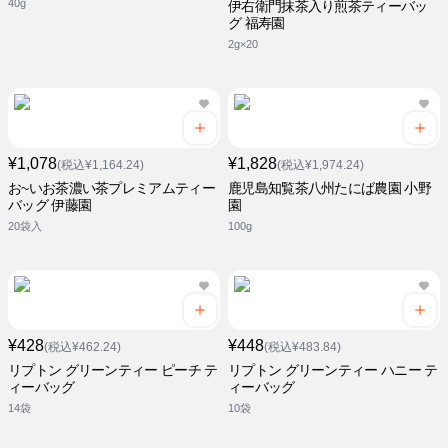
40g
伊右衛門抹茶入り煎茶ティーバッ
グ 福寿園
2g×20
¥1,078
¥1,828
(税込¥1,164.24)
(税込¥1,974.24)
お~いお茶濃い茶プレミアムティー
鹿児島知覧茶八州たにば農園 小野
バッグ 伊藤園
園
20袋入
100g
¥428
¥448
(税込¥462.24)
(税込¥483.84)
リプトン グリーンティー ピーチ テ
リプトン グリーンティー ハニー テ
ィーバッグ
ィーバッグ
14袋
10袋