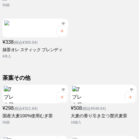
50袋
¥338
(税込¥365.04)
抹茶オレ スティック ブレンディ
6本入
茶葉その他
¥298
¥508
(税込¥321.84)
(税込¥548.64)
国産大麦100%使用むぎ茶
大麦の香り引き立つ贅沢麦茶
56袋
18袋入