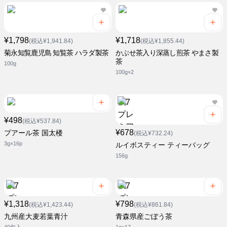
¥1,798
¥1,718
(税込¥1,941.84)
(税込¥1,855.44)
菊永知覧鹿児島 知覧茶 ハラダ製茶
かぶせ茶入り深蒸し煎茶 やまさ製
茶
100g
100g×2
¥498
(税込¥537.84)
¥678
プアール茶 国太楼
(税込¥732.24)
3g×16p
ルイボスティー ティーバッグ
156g
¥1,318
¥798
(税込¥1,423.44)
(税込¥861.84)
九州産大麦若葉青汁
青森県産ごぼう茶