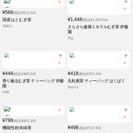
¥568
(税込¥613.44)
¥1,448
国産はとむぎ茶
(税込¥1,563.84)
30袋入
さらさら健康ミネラルむぎ茶 伊藤
園
80g
¥448
¥418
(税込¥483.84)
(税込¥451.44)
香り薫るむぎ茶 ティーバッグ 伊藤
丸粒麦茶 ティーバッグ はくばく
園
30g×12
54袋
¥798
(税込¥861.84)
¥498
機能性粉末緑茶
(税込¥537.84)