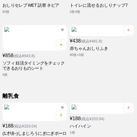
おしりセレブ WET 詰替 ネピア
トイレに流せるおしりナップ7
60枚
2枚4個
¥438
(税込¥481.8)
赤ちゃんおしりふき
¥858
80枚×3個
(税込¥943.8)
ソフィ 妊活タイミングをチェック
できるおりものシート
5枚
離乳食
¥188
(税込¥203.04)
¥188
ハイハイン
(税込¥203.04)
1個
(1才頃~)しまじろうにぎにぎボーロ