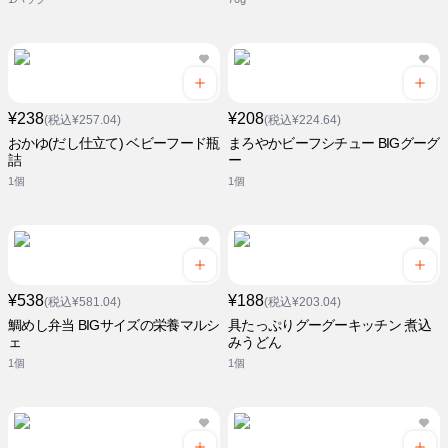
¥238
¥208
(税込¥257.04)
(税込¥224.64)
おかゆ(だし仕立て) ベビーフード瓶
まろやかビーフシチュー BIGグーグ
詰
ー
1個
1個
¥538
¥188
(税込¥581.04)
(税込¥203.04)
鯛めし弁当 BIGサイズの栄養マルシ
具たっぷりグーグーキッチン 煮込
ェ
みうどん
1個
1個