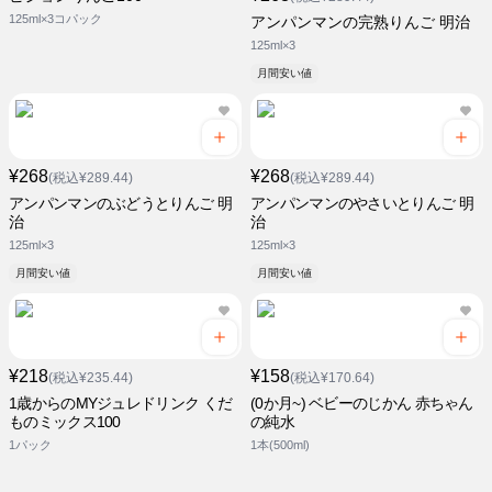
125ml×3コパック
アンパンマンの完熟りんご 明治
125ml×3
月間安い値
¥268
¥268
(税込¥289.44)
(税込¥289.44)
アンパンマンのぶどうとりんご 明
アンパンマンのやさいとりんご 明
治
治
125ml×3
125ml×3
月間安い値
月間安い値
¥218
¥158
(税込¥235.44)
(税込¥170.64)
1歳からのMYジュレドリンク くだ
(0か月~) ベビーのじかん 赤ちゃん
ものミックス100
の純水
1パック
1本(500ml)