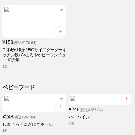
¥158
(税込¥170.64)
(1才4か月頃~)BIGサイズグーグーキ
ッチン鉄+Caまろやかビーフシチュ
ー 和光堂
1袋
ベビーフード
¥248
(税込¥267.84)
¥248
ハイハイン
(税込¥267.84)
1個
しまじろうにぎにぎボーロ
1個