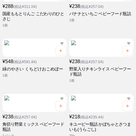
¥288
¥238
(税込¥311.04)
(税込¥257.04)
国産ももとりんご こだわりのひと
バナナといちご ベビーフード瓶詰
さじ
1個
1個
¥548
¥238
(税込¥591.84)
(税込¥257.04)
緑のやさい くちどけおこめぼー
野菜入りチキンライス ベビーフー
ド瓶詰
1個
1個
¥238
¥218
(税込¥257.04)
(税込¥235.44)
角切り野菜ミックス ベビーフード
キユーピー瓶詰 かぼちゃとさつま
瓶詰
いも(うらごし)
1パック
70g