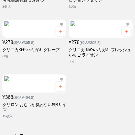
母乳実感乳首 1ヵ月/S
ピジョンワセリン
2個入
100g
¥278
¥278
(税込¥305.8)
(税込¥305.8)
クリニカKid'sハミガキ グレープ
クリニカ Kid'sハミガキ フレッシュ
いちご ライオン
60g
60g
¥368
(税込¥404.8)
クリロン おむつが臭わない袋Sサイ
ズ
15枚入