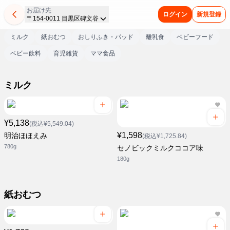
お届け先
ログイン
新規登録
〒154-0011 目黒区碑文谷
ミルク
紙おむつ
おしりふき・パッド
離乳食
ベビーフード
ベビー飲料
育児雑貨
ママ食品
ミルク
¥5,138
(税込¥5,549.04)
¥1,598
明治ほほえみ
(税込¥1,725.84)
780g
セノビックミルクココア味
180g
紙おむつ