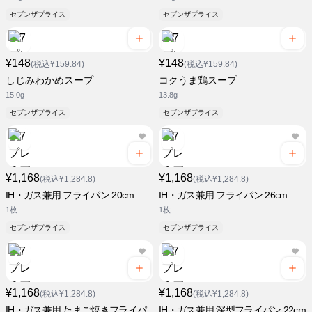
セブンザプライス
セブンザプライス
¥148
¥148
(税込¥159.84)
(税込¥159.84)
しじみわかめスープ
コクうま鶏スープ
15.0g
13.8g
セブンザプライス
セブンザプライス
¥1,168
¥1,168
(税込¥1,284.8)
(税込¥1,284.8)
IH・ガス兼用 フライパン 20cm
IH・ガス兼用 フライパン 26cm
1枚
1枚
セブンザプライス
セブンザプライス
¥1,168
¥1,168
(税込¥1,284.8)
(税込¥1,284.8)
IH・ガス兼用 たまご焼きフライパ
IH・ガス兼用 深型フライパン 22cm