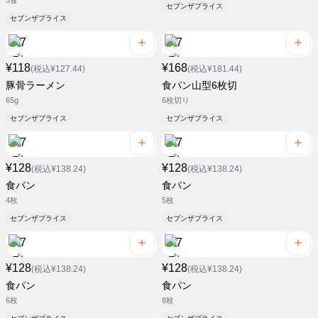
5食
セブンザプライス
セブンザプライス
¥118
¥168
(税込¥127.44)
(税込¥181.44)
豚骨ラーメン
食パン山型6枚切
65g
6枚切り
セブンザプライス
セブンザプライス
¥128
¥128
(税込¥138.24)
(税込¥138.24)
食パン
食パン
4枚
5枚
セブンザプライス
セブンザプライス
¥128
¥128
(税込¥138.24)
(税込¥138.24)
食パン
食パン
6枚
8枚