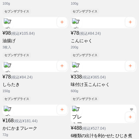
100g
100g
セブンザプライス
セブンザプライス
¥98
¥78
(税込¥105.84)
(税込¥84.24)
油揚げ
こんにゃく
3枚入
200g
セブンザプライス
セブンザプライス
¥78
¥338
(税込¥84.24)
(税込¥365.04)
しらたき
味付け玉こんにゃく
150g
600g
セブンザプライス
セブンザプライス
¥168
(税込¥181.44)
¥488
かにかまフレーク
(税込¥527.04)
72g
6種類の出汁を利かせた ひじき煮