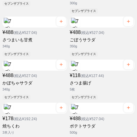
300g
セブンザプライス
セブンザプライス
¥488
¥488
(税込¥527.04)
(税込¥527.04)
さつまいも甘煮
ごぼうサラダ
340g
350g
セブンザプライス
セブンザプライス
¥488
¥118
(税込¥527.04)
(税込¥127.44)
かぼちゃサラダ
さつま揚げ
340g
5枚
セブンザプライス
セブンザプライス
¥178
¥488
(税込¥192.24)
(税込¥527.04)
焼ちくわ
ポテトサラダ
3本入り
500g