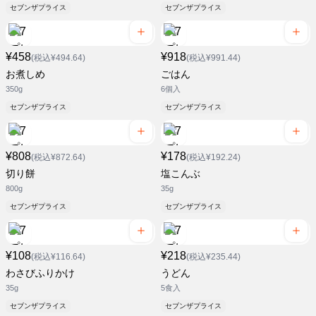
セブンザプライス
セブンザプライス
¥458
¥918
(税込¥494.64)
(税込¥991.44)
お煮しめ
ごはん
350g
6個入
セブンザプライス
セブンザプライス
¥808
¥178
(税込¥872.64)
(税込¥192.24)
切り餅
塩こんぶ
800g
35g
セブンザプライス
セブンザプライス
¥108
¥218
(税込¥116.64)
(税込¥235.44)
わさびふりかけ
うどん
35g
5食入
セブンザプライス
セブンザプライス