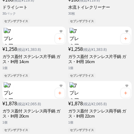
(税込¥118.8)
(税込¥118.8)
ドライシート
水流トイレクリーナー
30パック
30枚
セブンザプライス
セブンザプライス
¥1,258
¥1,258
(税込¥1,383.8)
(税込¥1,383.8)
ガラス蓋付 ステンレス片手鍋 ガ
ガラス蓋付 ステンレス片手鍋 ガ
ス・IH用 14cm
ス・IH用 16cm
1個
1個
セブンザプライス
セブンザプライス
¥1,878
¥1,878
(税込¥2,065.8)
(税込¥2,065.8)
ガラス蓋付 ステンレス両手鍋 ガ
ガラス蓋付 ステンレス両手鍋 ガ
ス・IH用 20cm
ス・IH用 22cm
1個
1個
セブンザプライス
セブンザプライス