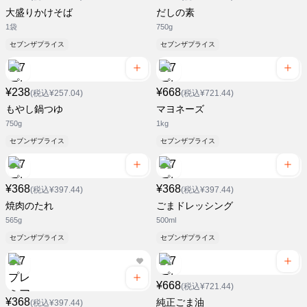
大盛りかけそば
だしの素
1袋
750g
セブンザプライス
セブンザプライス
¥238
¥668
(税込¥257.04)
(税込¥721.44)
もやし鍋つゆ
マヨネーズ
750g
1kg
セブンザプライス
セブンザプライス
¥368
¥368
(税込¥397.44)
(税込¥397.44)
焼肉のたれ
ごまドレッシング
565g
500ml
セブンザプライス
セブンザプライス
¥668
(税込¥721.44)
¥368
純正ごま油
(税込¥397.44)