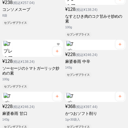
¥238
(税込¥257.04)
¥128
コンソメスープ
(税込¥138.24)
8袋
なすとひき肉のコク甘みそ炒めの
素
セブンザプライス
100g
セブンザプライス
¥228
(税込¥246.24)
¥128
麻婆春雨 中辛
(税込¥138.24)
143g
ソーセージのトマトガーリック炒
めの素
セブンザプライス
100g
セブンザプライス
¥228
¥368
(税込¥246.24)
(税込¥397.44)
麻婆春雨 甘口
かつおソフト削り
143g
1g×30袋入
セブンザプライス
セブンザプライス