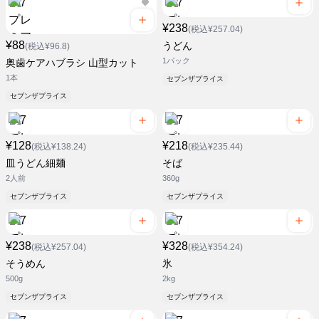
¥238
(税込¥257.04)
¥88
うどん
(税込¥96.8)
1パック
奥歯ケアハブラシ 山型カット
1本
セブンザプライス
セブンザプライス
¥128
¥218
(税込¥138.24)
(税込¥235.44)
皿うどん細麺
そば
2人前
360g
セブンザプライス
セブンザプライス
¥238
¥328
(税込¥257.04)
(税込¥354.24)
そうめん
氷
500g
2kg
セブンザプライス
セブンザプライス