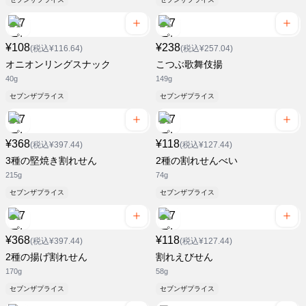
¥108
¥238
(税込¥116.64)
(税込¥257.04)
オニオンリングスナック
こつぶ歌舞伎揚
40g
149g
セブンザプライス
セブンザプライス
¥368
¥118
(税込¥397.44)
(税込¥127.44)
3種の堅焼き割れせん
2種の割れせんべい
215g
74g
セブンザプライス
セブンザプライス
¥368
¥118
(税込¥397.44)
(税込¥127.44)
2種の揚げ割れせん
割れえびせん
170g
58g
セブンザプライス
セブンザプライス