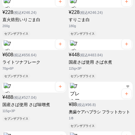
¥228
¥228
(税込¥246.24)
(税込¥246.24)
直火焙煎いりごま白
すりごま白
200g
180g
セブンザプライス
セブンザプライス
¥608
¥448
(税込¥656.64)
(税込¥483.84)
ライトツナフレーク
国産さば使用 さば水煮
70g×6P
115g×3P
セブンザプライス
セブンザプライス
¥488
(税込¥527.04)
¥88
国産さば使用 さば味噌煮
(税込¥96.8)
115g×3P
奥歯ケアハブラシ フラットカット
1本
セブンザプライス
セブンザプライス