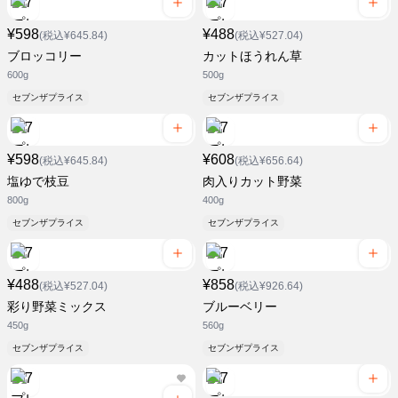
¥598
¥488
(税込¥645.84)
(税込¥527.04)
ブロッコリー
カットほうれん草
600g
500g
セブンザプライス
セブンザプライス
¥598
¥608
(税込¥645.84)
(税込¥656.64)
塩ゆで枝豆
肉入りカット野菜
800g
400g
セブンザプライス
セブンザプライス
¥488
¥858
(税込¥527.04)
(税込¥926.64)
彩り野菜ミックス
ブルーベリー
450g
560g
セブンザプライス
セブンザプライス