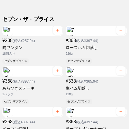
セブン・ザ・プライス
¥238
¥368
(税込¥257.04)
(税込¥397.44)
肉ワンタン
ロースハム切落し
18個入り
226g
セブンザプライス
セブンザプライス
¥368
¥338
(税込¥397.44)
(税込¥365.04)
あらびきステーキ
生ハム切落し
1パック
120g
セブンザプライス
セブンザプライス
¥368
¥368
(税込¥397.44)
(税込¥397.44)
ベーコン切落し
チーズ入りソーセージ