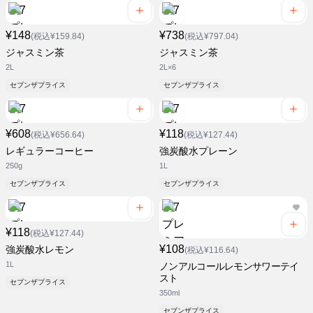
¥148
¥738
(税込¥159.84)
(税込¥797.04)
ジャスミン茶
ジャスミン茶
2L
2L×6
セブンザプライス
セブンザプライス
¥608
¥118
(税込¥656.64)
(税込¥127.44)
レギュラーコーヒー
強炭酸水プレーン
250g
1L
セブンザプライス
セブンザプライス
¥118
(税込¥127.44)
¥108
強炭酸水レモン
(税込¥116.64)
1L
ノンアルコールレモンサワーテイ
スト
セブンザプライス
350ml
セブンザプライス