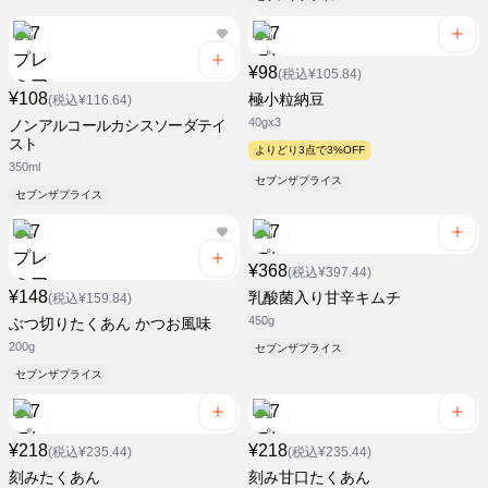
¥98
(税込¥105.84)
¥108
極小粒納豆
(税込¥116.64)
40gx3
ノンアルコールカシスソーダテイ
スト
よりどり3点で3%OFF
350ml
セブンザプライス
セブンザプライス
¥368
(税込¥397.44)
¥148
乳酸菌入り甘辛キムチ
(税込¥159.84)
450g
ぶつ切りたくあん かつお風味
200g
セブンザプライス
セブンザプライス
¥218
¥218
(税込¥235.44)
(税込¥235.44)
刻みたくあん
刻み甘口たくあん