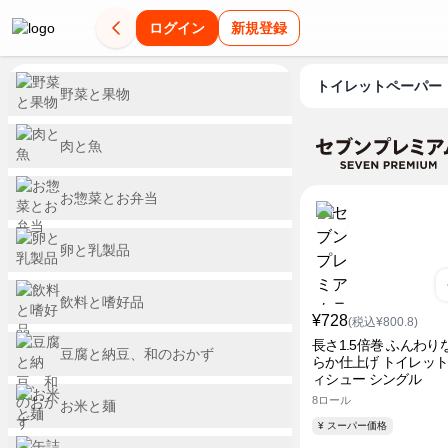
ログイン
新規登録
トイレットペーパー
野菜と果物
肉と魚
お惣菜とお弁当
卵と乳製品
飲料と嗜好品
¥728
(税込¥800.8)
長さ1.5倍巻 ふんわり
豆腐と納豆、和のおかず
らか仕上げ トイレッ
ィシュー シングル
8ロール
お米と麺
¥ スーパー価格