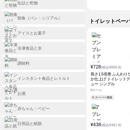
缶詰と乾物
朝食（パン・シリアル）
トイレットペー
アイスとお菓子
冷凍食品と氷
調味料
¥728
(税込¥800.8)
長さ1.5倍巻 ふんわり
インスタント食品とレトルト
か仕上げ トイレット
ュー シングル
8ロール
お酒
¥ スーパー価格
赤ちゃん・ベビー
日用品と紙類
¥438
(税込¥481.8)