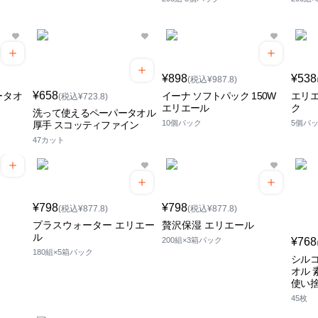
¥898
¥538
(税込¥987.8)
¥658
ータオ
イーナ ソフトパック 150W
エリエ
(税込¥723.8)
エリエール
ク
洗って使えるペーパータオル
10個パック
5個パッ
厚手 スコッティファイン
47カット
¥798
¥798
(税込¥877.8)
(税込¥877.8)
プラスウォーター エリエー
贅沢保湿 エリエール
ル
200組×3箱パック
¥768
180組×5箱パック
シルコ
オル 
使い
45枚