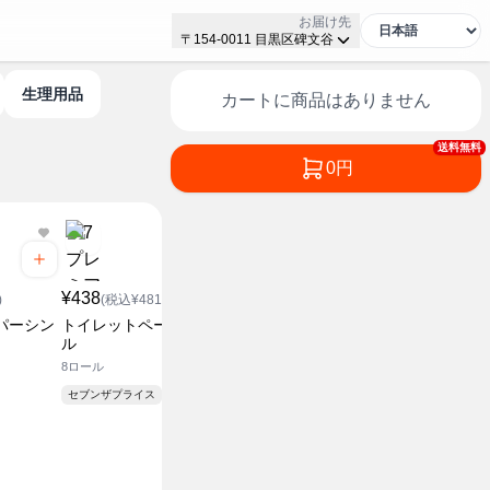
お届け先
〒154-0011 目黒区碑文谷
生理用品
カートに商品はありません
送料無料
0円
¥378
(税込¥4
¥438
¥558
キッチンペ
)
(税込¥481.8)
(税込¥613.8)
80組×3パック
パーシン
トイレットペーパーダブ
ふんわりティシュー 200
ル
組
¥ スーパー価
8ロール
5箱パック
セブンザプライス
¥ スーパー価格