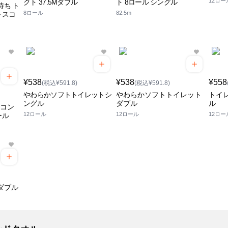
12ロー
クト 37.5Mダブル
ト 8ロール シングル
持ち ト
8ロール
82.5m
 スコ
¥538
¥538
¥558
(税込¥591.8)
(税込¥591.8)
やわらかソフトトイレットシ
やわらかソフトトイレット
トイ
ングル
ダブル
ル
 コン
12ロール
12ロール
12ロー
ール
ダブル