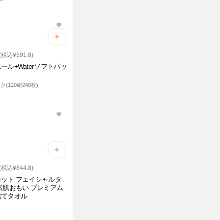
(税込¥591.8)
ール+Waterソフトパッ
ク(120組240枚)
(税込¥844.8)
ット フェイシャルタ
素肌おもい プレミアム
捨てタオル