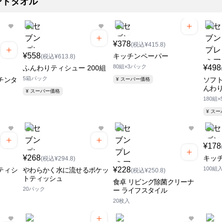
ンドタオル
¥378
(税込¥415.8)
¥558
キッチンペーパー
(税込¥613.8)
80組×3パック
¥498
ふんわりティシュー 200組
5箱パック
チンタ
ソフト
¥ スーパー価格
んわ
¥ スーパー価格
180組
¥ ス
¥178
¥268
キッ
(税込¥294.8)
¥228
100組
ティシ
やわらかく水に流せるポケッ
(税込¥250.8)
トティッシュ
食卓 リビング除菌クリーナ
20パック
ー ライフスタイル
20枚入