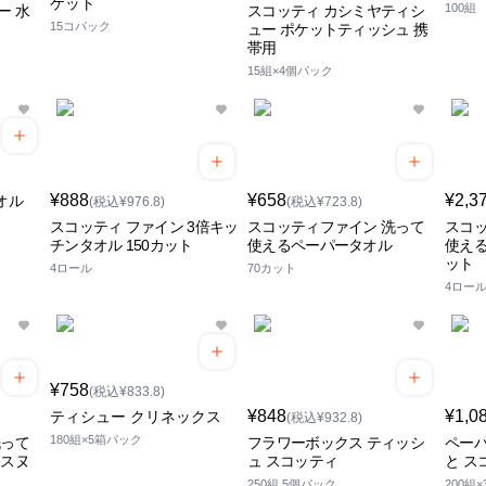
ケット
100組
ー 水
スコッティ カシミヤティシ
15コパック
ュー ポケットティッシュ 携
帯用
15組×4個パック
¥888
¥658
¥2,3
オル
(税込¥976.8)
(税込¥723.8)
スコッティ ファイン 3倍キッ
スコッティファイン 洗って
スコッ
チンタオル 150カット
使えるペーパータオル
使える
ット
4ロール
70カット
4ロー
¥758
(税込¥833.8)
¥848
¥1,0
ティシュー クリネックス
(税込¥932.8)
180組×5箱パック
洗って
フラワーボックス ティッシ
ペーパ
 スヌ
ュ スコッティ
と ス
250組 5個パック
200組×