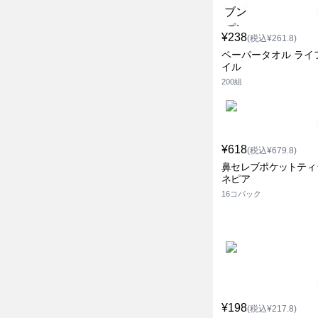
¥238
(税込¥261.8)
ペーパータオル ライ
イル
200組
¥618
(税込¥679.8)
鼻セレブポケットティ
ネピア
16コパック
¥198
(税込¥217.8)