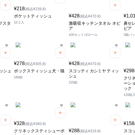
¥218
(税込¥239.8)
¥428
¥1,0
ポケットティッシュ
(税込¥470.8)
10コ入
フスタ
激吸収キッチンタオル ネピ
鼻セレ
ア
ピア
100カット×2ロール
3箱パ
¥278
¥428
(税込¥305.8)
(税込¥470.8)
¥298
ッシュ
ボックスティッシュ犬・猫
スコッティ カシミヤ ティッ
シュ
180組
クリネ
220組
ーショ
ック
120組
¥328
¥158
(税込¥360.8)
¥288
クリネックスティシューポ
スコ
(税込¥316.8)