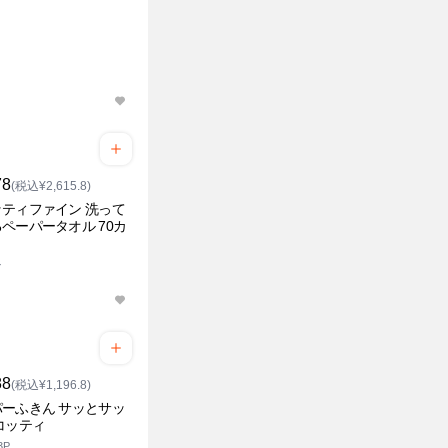
78
(税込¥2,615.8)
ティファイン 洗って
ペーパータオル 70カ
ル
88
(税込¥1,196.8)
ーふきん サッとサッ
コッティ
3P