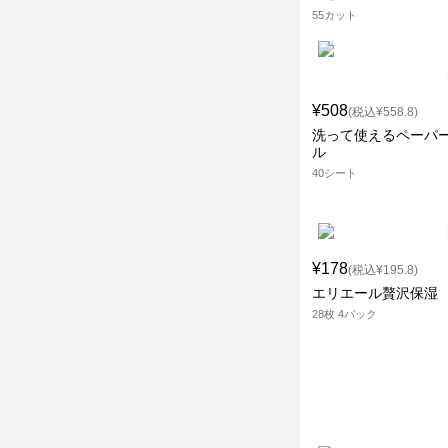
55カット
¥508
(税込¥558.8)
洗って使えるペーパ
ル
40シート
¥178
(税込¥195.8)
エリエール贅沢保湿
28枚 4パック