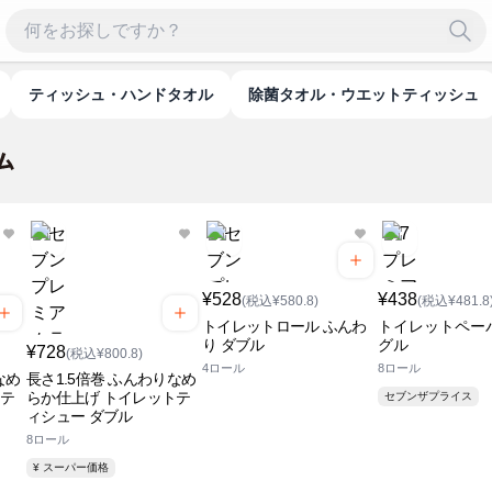
ティッシュ・ハンドタオル
除菌タオル・ウエットティッシュ
¥528
¥438
(税込¥580.8)
(税込¥481.8
トイレットロール ふんわ
トイレットペー
り ダブル
グル
¥728
(税込¥800.8)
4ロール
8ロール
なめ
長さ1.5倍巻 ふんわりなめ
トテ
らか仕上げ トイレットテ
セブンザプライス
ィシュー ダブル
8ロール
¥ スーパー価格