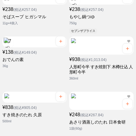
¥238
¥238
(税込¥257.04)
(税込¥257.04)
そばスープ ヒガシマル
もやし鍋つゆ
11g×4個入
750g
セブンザプライス
¥138
(税込¥149.04)
¥938
おでんの素
(税込¥1,013.04)
36g
人形町今半 すき焼割下 木樽仕込 人
形町今半
360ml
¥838
(税込¥905.04)
¥248
すき焼きのたれ 久原
(税込¥267.84)
500ml
あさり酒蒸しのたれ 日本食研
1袋(60g)