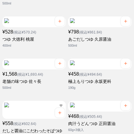
500ml
¥528
¥798
(税込¥570.24)
(税込¥861.84)
つゆ 大徳利 桃屋
あごだしつゆ 久原醤油
400ml
500ml
¥1,568
¥458
(税込¥1,693.44)
(税込¥494.64)
老舗の味つゆ 佐々長
極上もりつゆ 永坂更科
500ml
190g
¥468
(税込¥505.44)
¥558
肉汁うどんつゆ 正田醤油
(税込¥602.64)
60g×3個入
だしと醤油にこだわったそばつゆ