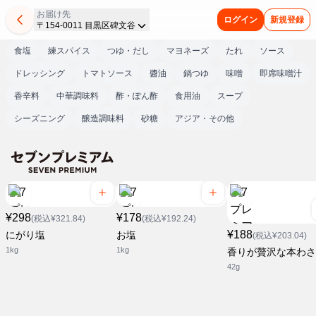
お届け先
ログイン
新規登録
〒154-0011 目黒区碑文谷
食塩
練スパイス
つゆ・だし
マヨネーズ
たれ
ソース
ドレッシング
トマトソース
醬油
鍋つゆ
味噌
即席味噌汁
香辛料
中華調味料
酢・ぽん酢
食用油
スープ
シーズニング
醸造調味料
砂糖
アジア・その他
¥298
¥178
(税込¥321.84)
(税込¥192.24)
¥188
にがり塩
お塩
(税込¥203.04)
1kg
1kg
香りが贅沢な本わさ
42g