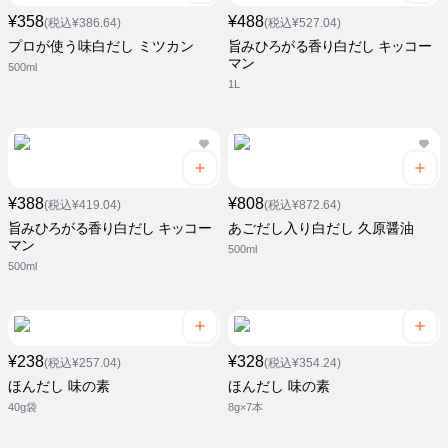
¥358
¥488
(税込¥386.64)
(税込¥527.04)
プロが使う味白だし ミツカン
旨みひろがる香り白だし キッコー
マン
500ml
1L
¥388
¥808
(税込¥419.04)
(税込¥872.64)
旨みひろがる香り白だし キッコー
あごだし入り白だし 久原醤油
マン
500ml
500ml
¥238
¥328
(税込¥257.04)
(税込¥354.24)
ほんだし 味の素
ほんだし 味の素
40g袋
8g×7本