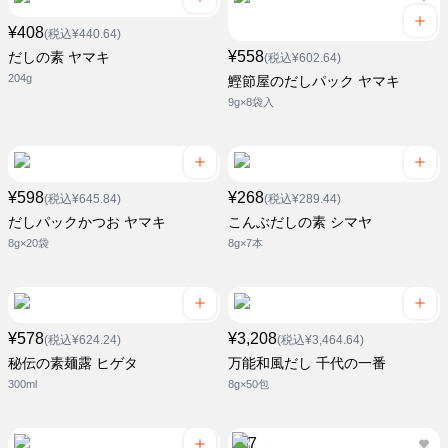
¥408
(税込¥440.64)
¥558
だしの素 ヤマキ
(税込¥602.64)
204g
鰹節屋のだしパック ヤマキ
9g×8袋入
¥598
¥268
(税込¥645.84)
(税込¥289.44)
だしパックかつお ヤマキ
こんぶだしの素 シマヤ
8g×20袋
8g×7本
¥578
¥3,208
(税込¥624.24)
(税込¥3,464.64)
秘伝の素麺露 ヒゲタ
万能和風だし 千代の一番
300ml
8g×50包