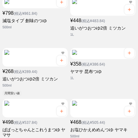
¥798
(税込¥861.84)
¥448
減塩タイプ 創味のつゆ
(税込¥483.84)
500ml
追いがつおつゆ2倍 ミツカン
1L
¥358
(税込¥386.64)
¥268
ヤマサ 昆布つゆ
(税込¥289.44)
1L
追いがつおつゆ2倍 ミツカン
500ml
月間安い値
¥498
¥468
(税込¥537.84)
(税込¥505.44)
ぱぱっとちゃんとこれうまつゆ ヤ
お塩ひかえめめんつゆ ヤマキ
マサ
500ml