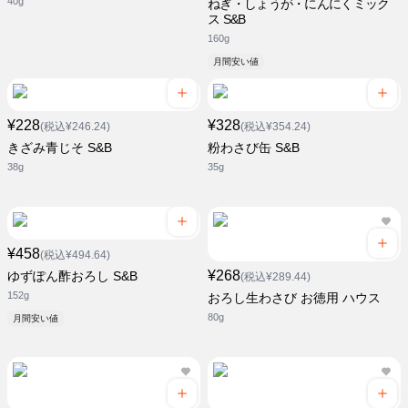
40g
ねぎ・しょうが・にんにくミック
ス S&B
160g
月間安い値
¥228
¥328
(税込¥246.24)
(税込¥354.24)
きざみ青じそ S&B
粉わさび缶 S&B
38g
35g
¥458
(税込¥494.64)
¥268
ゆずぽん酢おろし S&B
(税込¥289.44)
152g
おろし生わさび お徳用 ハウス
80g
月間安い値