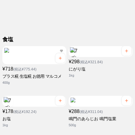
食塩
¥298
(税込¥321.84)
¥718
にがり塩
(税込¥775.44)
1kg
プラス糀 生塩糀 お徳用 マルコメ
400g
¥178
¥288
(税込¥192.24)
(税込¥311.04)
お塩
鳴門のあらじお 鳴門塩業
1kg
500g