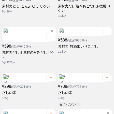
(税込¥883.44)
(税込¥635.04)
素材力だし こんぶだし リケン
素材力だし 焼きあごだしお徳用 リ
ケン
5g×28本
12本入
¥588
(税込¥635.04)
¥598
素材力 無添加いりこだし
(税込¥645.84)
12本入
素材力だし 七素材の旨みだし リケ
ン
5g×12本入
¥298
¥738
(税込¥321.84)
(税込¥797.04)
だしの素
だしの素
135g
750g
セブンザプライス