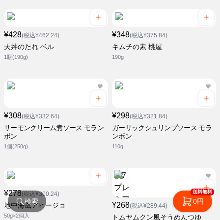
¥428
¥348
(税込¥462.24)
(税込¥375.84)
天丼のたれ ベル
キムチの素 桃屋
1瓶(190g)
190g
¥308
¥298
(税込¥332.64)
(税込¥321.84)
サーモンクリーム煮ソース モラン
ガーリックシュリンプソース モラ
ボン
ンボン
1個(250g)
110g
送料無料
¥278
(税込¥300.24)
検索
0円
¥268
地中海風アヒージョ
(税込¥289.44)
50g×2個入
トムヤムクン風そうめんつゆ