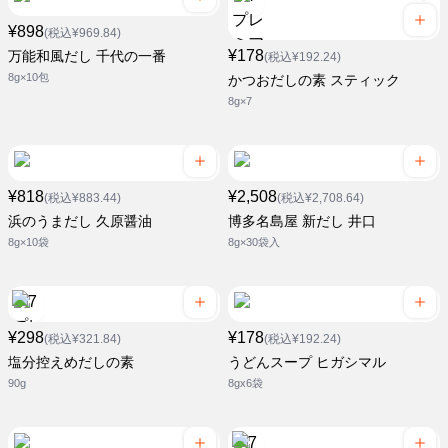
¥898
(税込¥969.84)
¥178
万能和風だし 千代の一番
(税込¥192.24)
8g×10包
かつおだしの素 スティック
8g×7
¥818
¥2,508
(税込¥883.44)
(税込¥2,708.64)
浜のうまだし 久原醤油
博多名島屋 新だし 井口
8g×10袋
8g×30袋入
¥298
¥178
(税込¥321.84)
(税込¥192.24)
塩分控えめだしの素
うどんスープ ヒガシマル
90g
8gx6袋