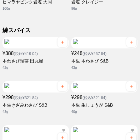
ヒマラヤピンク岩塩 大同
岩塩 クレイジー
100g
96g
練スパイス
¥388
¥248
(税込¥419.04)
(税込¥267.84)
本わさび瑞葵 田丸屋
本生 本わさび S&B
42g
43g
¥298
¥298
(税込¥321.84)
(税込¥321.84)
本生きざみわさび S&B
本生 生しょうが S&B
43g
40g