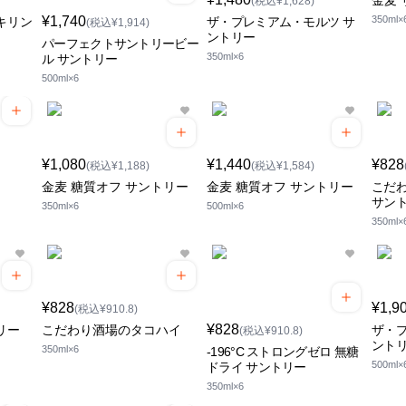
金麦
(税込¥1,628)
¥1,740
350ml×
キリン
ザ・プレミアム・モルツ サ
(税込¥1,914)
ントリー
パーフェクトサントリービー
350ml×6
ル サントリー
500ml×6
¥1,080
¥1,440
¥828
(税込¥1,188)
(税込¥1,584)
金麦 糖質オフ サントリー
金麦 糖質オフ サントリー
こだ
サン
350ml×6
500ml×6
350ml×
¥828
¥1,9
(税込¥910.8)
¥828
リー
こだわり酒場のタコハイ
ザ・プ
(税込¥910.8)
ント
350ml×6
-196°C ストロングゼロ 無糖
500ml×
ドライ サントリー
350ml×6