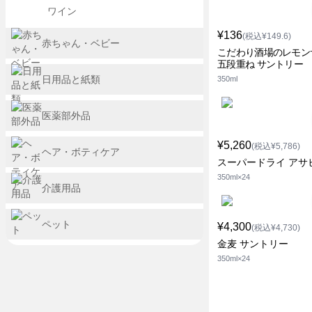
ワイン
¥136
(税込¥149.6)
赤ちゃん・ベビー
こだわり酒場のレモン
五段重ね サントリー
日用品と紙類
350ml
医薬部外品
¥5,260
(税込¥5,786)
ヘア・ボティケア
スーパードライ アサ
350ml×24
介護用品
ペット
¥4,300
(税込¥4,730)
金麦 サントリー
350ml×24