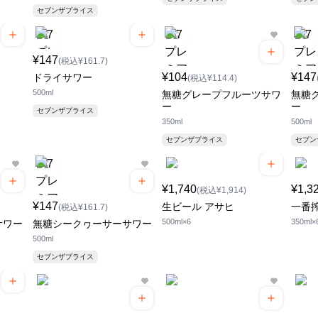
セブンザプライス
¥147
(税込¥161.7)
¥104
¥147
ドライサワー
(税込¥114.4)
500ml
無糖グレープフルーツサワ
無糖
ー
ー
セブンザプライス
350ml
500ml
セブンザプライス
セブ
¥1,740
¥1,3
(税込¥1,914)
¥147
生ビール アサヒ
一番
(税込¥161.7)
500ml×6
350ml×
サワー
無糖シークヮーサーサワー
500ml
セブンザプライス