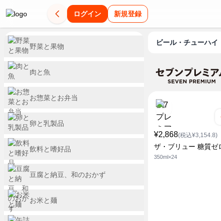
ログイン
新規登録
ビール・チューハイ
野菜と果物
肉と魚
お惣菜とお弁当
卵と乳製品
¥2,868
(税込¥3,154.8)
ザ・ブリュー 糖質ゼ
飲料と嗜好品
350ml×24
豆腐と納豆、和のおかず
お米と麺