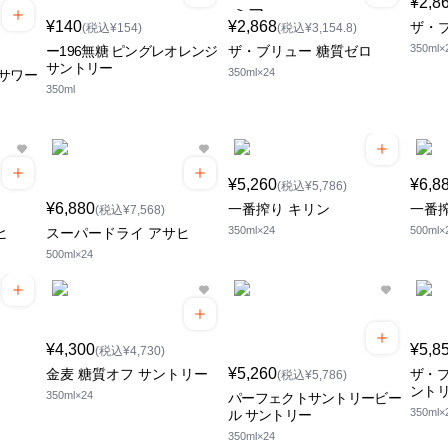
¥2,8
¥140
¥2,868
ザ・
(税込¥154)
(税込¥3,154.8)
350ml×
ー196無糖 ピングレオレンジ
ザ・ブリュー 糖質ゼロ
サントリー
350ml×24
サワー
350ml
¥5,260
¥6,8
(税込¥5,786)
¥6,880
一番搾り キリン
一番
(税込¥7,568)
350ml×24
500ml×
ヒ
スーパードライ アサヒ
500ml×24
¥4,300
¥5,8
(税込¥4,730)
¥5,260
金麦 糖質オフ サントリー
ザ・プ
(税込¥5,786)
ント
350ml×24
パーフェクトサントリービー
350ml×
ル サントリー
350ml×24