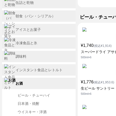
缶詰と乾物
朝食（パン・シリアル）
ビール・チュー
アイスとお菓子
冷凍食品と氷
¥1,740
(税込¥1,914)
スーパードライ アサ
調味料
500ml×6
インスタント食品とレトルト
¥1,776
(税込¥1,953.6)
お酒
生ビール サントリー
500ml×6
ビール・チューハイ
日本酒・焼酎
ウイスキー・洋酒