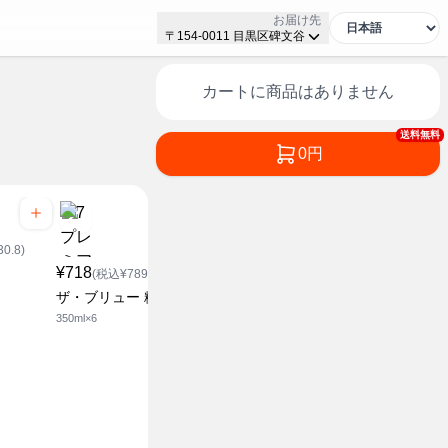
お届け先
〒154-0011 目黒区碑文谷
カートに商品はありません
送料無料
0円
¥968
¥1,318
0.8)
(税込¥1,064.8)
(税込
¥718
エールズ
エールズ
(税込¥789.8)
350ml×6
500ml×6
ザ・ブリュー 糖質ゼロ
350ml×6