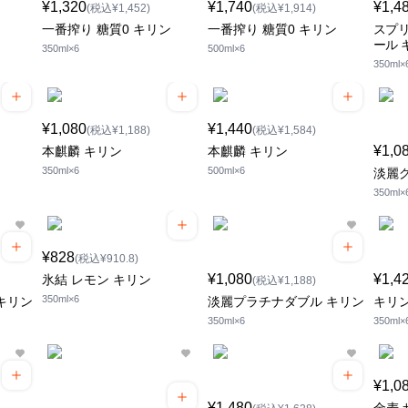
¥1,320
¥1,740
¥1,4
(税込¥1,452)
(税込¥1,914)
一番搾り 糖質0 キリン
一番搾り 糖質0 キリン
スプリ
ール 
350ml×6
500ml×6
350ml×
¥1,080
¥1,440
(税込¥1,188)
(税込¥1,584)
¥1,0
本麒麟 キリン
本麒麟 キリン
350ml×6
500ml×6
淡麗
350ml×
¥828
(税込¥910.8)
¥1,080
¥1,4
氷結 レモン キリン
(税込¥1,188)
350ml×6
キリン
淡麗プラチナダブル キリン
キリ
350ml×6
350ml×
¥1,0
¥1,480