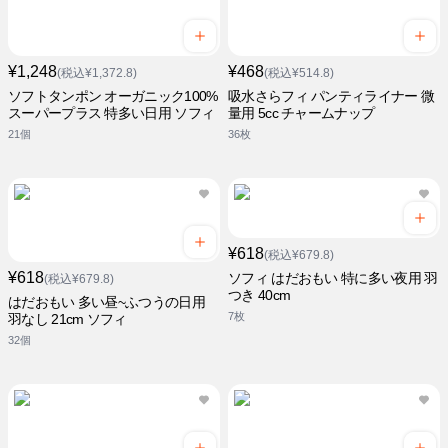
¥1,248
¥468
(税込¥1,372.8)
(税込¥514.8)
ソフトタンポン オーガニック100%
吸水さらフィ パンティライナー 微
スーパープラス 特多い日用 ソフィ
量用 5cc チャームナップ
21個
36枚
¥618
(税込¥679.8)
¥618
ソフィ はだおもい 特に多い夜用 羽
(税込¥679.8)
つき 40cm
はだおもい 多い昼~ふつうの日用
7枚
羽なし 21cm ソフィ
32個