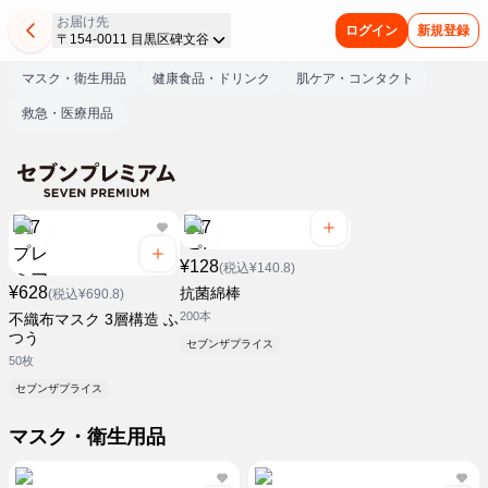
お届け先
ログイン
新規登録
〒154-0011 目黒区碑文谷
マスク・衛生用品
健康食品・ドリンク
肌ケア・コンタクト
救急・医療用品
¥128
(税込¥140.8)
¥628
抗菌綿棒
(税込¥690.8)
200本
不織布マスク 3層構造 ふ
つう
セブンザプライス
50枚
セブンザプライス
マスク・衛生用品