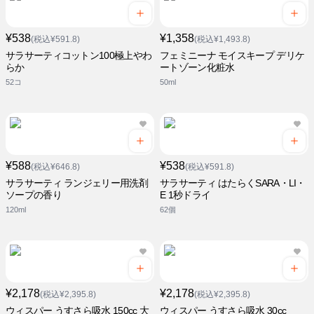
¥538
¥1,358
(税込¥591.8)
(税込¥1,493.8)
サラサーティコットン100極上やわ
フェミニーナ モイスキープ デリケ
らか
ートゾーン化粧水
52コ
50ml
¥588
¥538
(税込¥646.8)
(税込¥591.8)
サラサーティ ランジェリー用洗剤
サラサーティ はたらくSARA・LI・
ソープの香り
E 1秒ドライ
120ml
62個
¥2,178
¥2,178
(税込¥2,395.8)
(税込¥2,395.8)
ウィスパー うすさら吸水 150cc 大
ウィスパー うすさら吸水 30cc