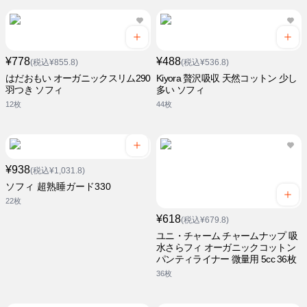
¥778
¥488
(税込¥855.8)
(税込¥536.8)
はだおもい オーガニックスリム290
Kiyora 贅沢吸収 天然コットン 少し
羽つき ソフィ
多い ソフィ
12枚
44枚
¥938
(税込¥1,031.8)
ソフィ 超熟睡ガード330
22枚
¥618
(税込¥679.8)
ユニ・チャーム チャームナップ 吸
水さらフィ オーガニックコットン
パンティライナー 微量用 5cc 36枚
36枚