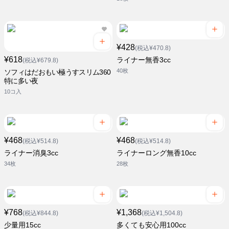
¥428
(税込¥470.8)
¥618
ライナー無香3cc
(税込¥679.8)
40枚
ソフィはだおもい極うすスリム360
特に多い夜
10コ入
¥468
¥468
(税込¥514.8)
(税込¥514.8)
ライナー消臭3cc
ライナーロング無香10cc
34枚
28枚
¥768
¥1,368
(税込¥844.8)
(税込¥1,504.8)
少量用15cc
多くても安心用100cc