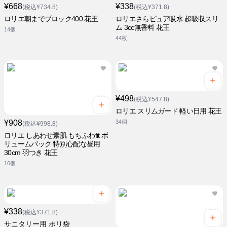
¥668
¥338
(税込¥734.8)
(税込¥371.8)
ロリエ朝までブロック400 花王
ロリエさらピュア吸水 超吸収スリ
ム 3cc無香料 花王
14個
44枚
¥498
(税込¥547.8)
ロリエ スリムガード 軽い日用 花王
¥908
34個
(税込¥998.8)
ロリエ しあわせ素肌 もちふわfit ボ
リュームパック 特別心配な昼用
30cm 羽つき 花王
16個
¥338
(税込¥371.8)
サニタリー用 ポリ袋