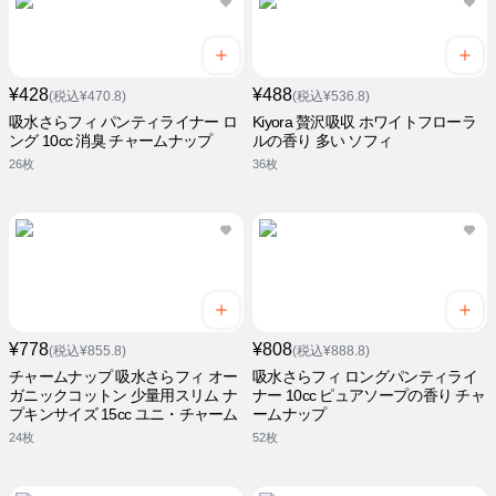
¥428
¥488
(税込¥470.8)
(税込¥536.8)
吸水さらフィ パンティライナー ロ
Kiyora 贅沢吸収 ホワイトフローラ
ング 10cc 消臭 チャームナップ
ルの香り 多い ソフィ
26枚
36枚
¥778
¥808
(税込¥855.8)
(税込¥888.8)
チャームナップ 吸水さらフィ オー
吸水さらフィ ロングパンティライ
ガニックコットン 少量用スリム ナ
ナー 10cc ピュアソープの香り チャ
プキンサイズ 15cc ユニ・チャーム
ームナップ
24枚
52枚