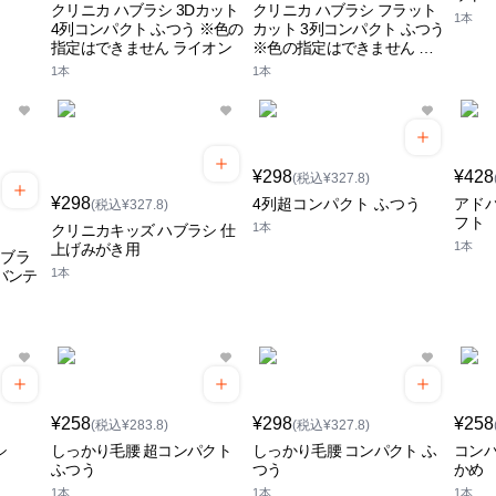
クリニカ ハブラシ 3Dカット
クリニカ ハブラシ フラット
1本
4列コンパクト ふつう ※色の
カット 3列コンパクト ふつう
指定はできません ライオン
※色の指定はできません ラ
イオン
1本
1本
¥298
¥428
(税込¥327.8)
¥298
4列超コンパクト ふつう
アド
(税込¥327.8)
フト
1本
クリニカキッズ ハブラシ 仕
1本
上げみがき用
トブラ
1本
バンテ
う
¥258
¥298
¥258
(税込¥283.8)
(税込¥327.8)
シ
しっかり毛腰 超コンパクト
しっかり毛腰 コンパクト ふ
コンパ
ふつう
つう
かめ
1本
1本
1本