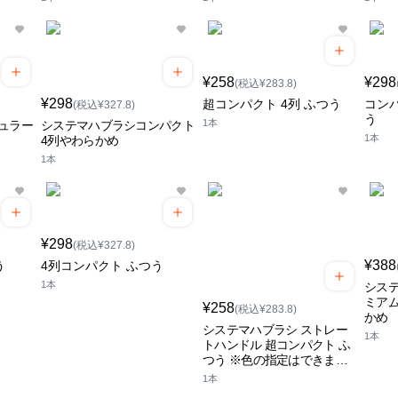
¥258
¥298
(税込¥283.8)
¥298
超コンパクト 4列 ふつう
コンパ
(税込¥327.8)
う
1本
ュラー
システマハブラシコンパクト
1本
4列やわらかめ
1本
¥298
(税込¥327.8)
¥388
う
4列コンパクト ふつう
1本
システ
ミアム
¥258
(税込¥283.8)
かめ
システマハブラシ ストレー
1本
トハンドル 超コンパクト ふ
つう ※色の指定はできませ
ん デンター
1本