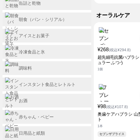
缶詰と乾物
オーラルケア
朝食（パン・シリアル）
アイスとお菓子
¥268
(税込¥294.8)
冷凍食品と氷
超先細毛抗菌ハブラシ
ュラー ふつう
調味料
1個
インスタント食品とレトルト
お酒
¥98
(税込¥107.8)
奥歯ケアハブラシ 山
赤ちゃん・ベビー
ト
1本
日用品と紙類
セブンザプライス