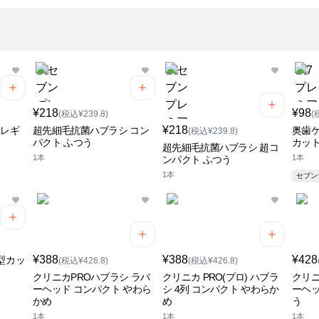
¥218
¥98
(税込¥239.8)
(
¥218
 レギ
超先細毛抗菌ハブラシ コン
奥歯ケ
(税込¥239.8)
パクト ふつう
カッ
超先細毛抗菌ハブラシ 超コ
1本
1本
ンパクト ふつう
1本
セブ
¥388
¥388
¥428
型カッ
(税込¥426.8)
(税込¥426.8)
クリニカPROハブラシ ラバ
クリニカ PRO(プロ) ハブラ
クリニ
ーヘッド コンパクト やわら
シ 4列 コンパクト やわらか
ーヘッ
かめ
め
う
1本
1本
1本