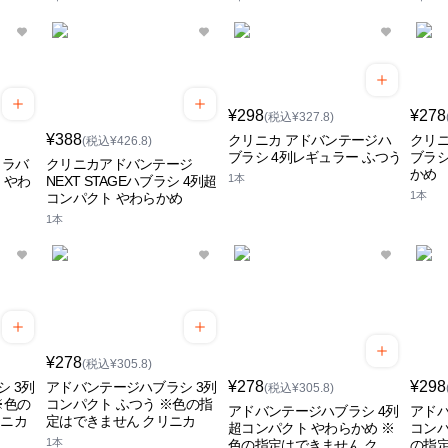
¥298
¥278
(税込¥327.8)
¥388
クリニカ アドバンテージハ
クリニ
(税込¥426.8)
ブラシ 4列レギュラー ふつう
ブラシ
 ラバ
クリニカアドバンテージ
かめ
1本
 やわ
NEXT STAGEハブラシ 4列超
1本
コンパクト やわらかめ
1本
¥278
(税込¥305.8)
¥278
¥298
 3列
アドバンテージハブラシ 3列
(税込¥305.8)
※色の
コンパクト ふつう ※色の指
アドバンテージハブラシ 4列
アドバ
リニカ
定はできません クリニカ
超コンパクト やわらかめ ※
コンパ
1本
色の指定はできません クリ
の指定