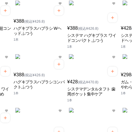
¥388
(税込¥426.8)
¥388
¥428
超コン
ハグキプラスハブラシ Wヘ
(税込¥426.8)
ッドふつう
システマ ハグキプラス ワイ
システ
1本
ドコンパクト ふつう
ドヘッ
1本
1本
¥388
¥298
(税込¥426.8)
¥428
ハグキプラスハブラシコンパ
ガム・
(税込¥470.8)
クトふつう
やわ
 ワイ
システマデンタルタフト 歯
1本
1本
かめ
周ポケット集中ケア
1本