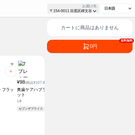
お届け先
〒154-0011 目黒区碑文谷
カートに商品はありません
送料無料
0円
¥98
(税込¥107.8)
 フラッ
奥歯ケアハブラシ 山型カ
ット
1本
セブンザプライス
¥608
¥538
(税込¥668.8)
(税込¥5
液体ボディソープ 詰替
液体ボディ
720ml
450ml