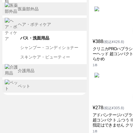
医薬部外品
ヘア・ボティケア
バス・洗面用品
¥388
(税込¥426.8)
シャンプー・コンディショナー
クリニカPROハブラシ
ーヘッド 超コンパクト
スキンケア・ビューティー
らかめ
1本
介護用品
ペット
¥278
(税込¥305.8)
アドバンテージハブラシ
超コンパクト ふつう 
指定はできません ク
1本