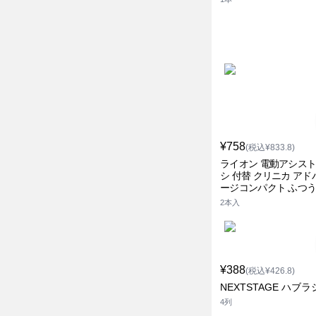
¥758
(税込¥833.8)
ライオン 電動アシス
シ 付替 クリニカ アド
ージコンパクト ふつ
2本入
¥388
(税込¥426.8)
NEXTSTAGE ハブラ
4列