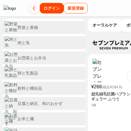
ログイン
新規登録
オーラルケア
野菜と果物
肉と魚
お惣菜とお弁当
卵と乳製品
¥268
(税込¥294.8)
飲料と嗜好品
超先細毛抗菌ハブラシ
ギュラー ふつう
豆腐と納豆、和のおかず
1個
お米と麺