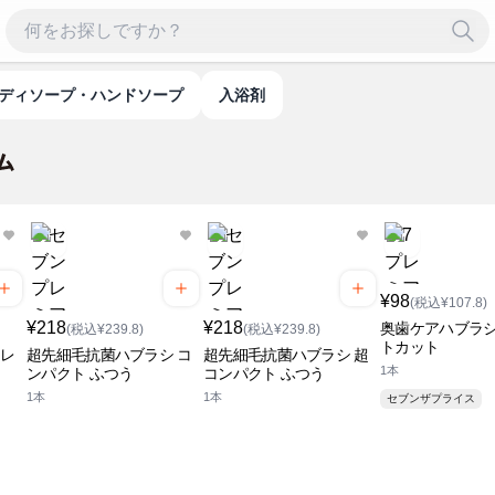
ボディソープ・ハンドソープ
入浴剤
¥98
(税込¥107.8)
¥218
¥218
奥歯ケアハブラシ
(税込¥239.8)
(税込¥239.8)
トカット
 レ
超先細毛抗菌ハブラシ コ
超先細毛抗菌ハブラシ 超
1本
ンパクト ふつう
コンパクト ふつう
1本
1本
セブンザプライス