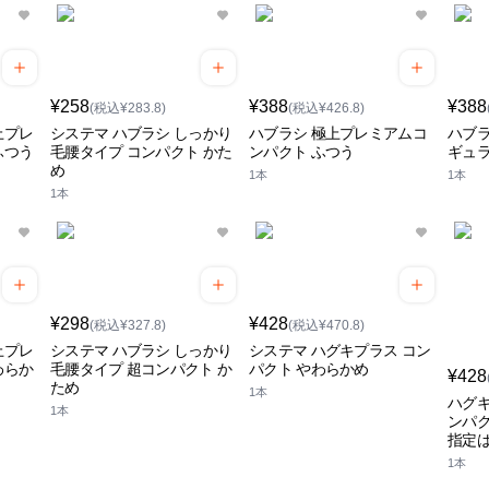
¥258
¥388
¥388
(税込¥283.8)
(税込¥426.8)
上プレ
システマ ハブラシ しっかり
ハブラシ 極上プレミアムコ
ハブラ
ふつう
毛腰タイプ コンパクト かた
ンパクト ふつう
ギュラ
め
1本
1本
1本
¥298
¥428
(税込¥327.8)
(税込¥470.8)
上プレ
システマ ハブラシ しっかり
システマ ハグキプラス コン
わらか
毛腰タイプ 超コンパクト か
パクト やわらかめ
¥428
ため
1本
ハグキ
1本
ンパク
指定は
1本