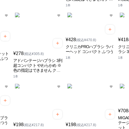
ニカ
カ
1本
1本
¥428
¥418
(税込¥470.8)
クリニカPROハブラシ ラバ
クリニ
ーヘッド コンパクト ふつう
ラシ 
¥278
ラット
(税込¥305.8)
1本
1本
 ふつ
アドバンテージハブラシ 3列
超コンパクト やわらかめ ※
色の指定はできません クリ
ニカ
1本
¥708
ハブラ
MIG
ふつう
テー
¥198
¥198
(税込¥217.8)
(税込¥217.8)
ット