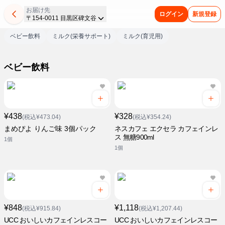
お届け先
ログイン
新規登録
〒154-0011 目黒区碑文谷
ベビー飲料
ミルク(栄養サポート)
ミルク(育児用)
ベビー飲料
¥438
¥328
(税込¥473.04)
(税込¥354.24)
まめぴよ りんご味 3個パック
ネスカフェ エクセラ カフェインレ
ス 無糖900ml
1個
1個
¥848
¥1,118
(税込¥915.84)
(税込¥1,207.44)
UCC おいしいカフェインレスコー
UCC おいしいカフェインレスコー