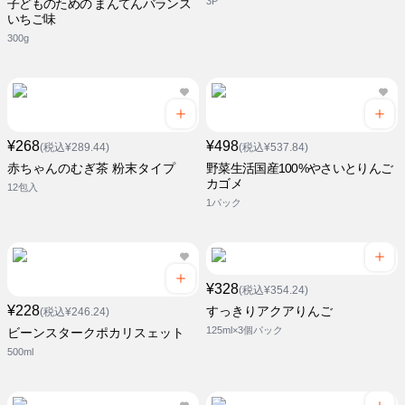
3P
子どものための まんてんバランス
いちご味
300g
¥268
¥498
(税込¥289.44)
(税込¥537.84)
赤ちゃんのむぎ茶 粉末タイプ
野菜生活国産100%やさいとりんご
カゴメ
12包入
1パック
¥328
(税込¥354.24)
¥228
すっきりアクアりんご
(税込¥246.24)
125ml×3個パック
ビーンスタークポカリスェット
500ml