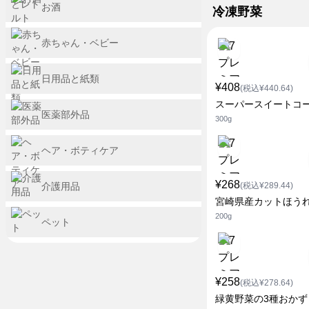
お酒
冷凍野菜
赤ちゃん・ベビー
日用品と紙類
¥408
(税込¥440.64)
スーパースイートコ
医薬部外品
300g
ヘア・ボティケア
¥268
介護用品
(税込¥289.44)
宮崎県産カットほう
200g
ペット
¥258
(税込¥278.64)
緑黄野菜の3種おかず