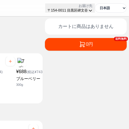
お届け先
〒154-0011 目黒区碑文谷
カートに商品はありません
送料無料
0円
¥688
¥498
¥248
4)
(税込¥743.04)
(税込¥537.84)
(税込¥2
ブルーベリー
アップルマンゴー
カットレモ
300g
200g
100g