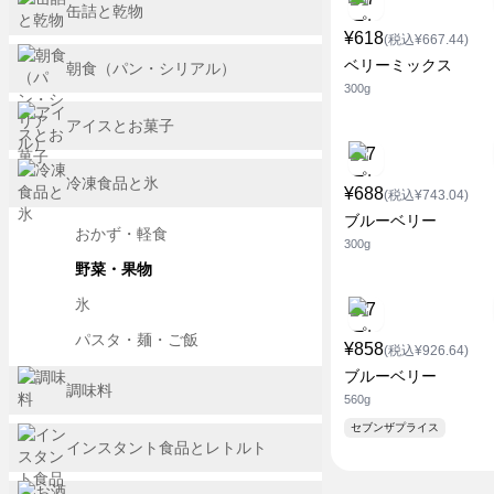
缶詰と乾物
¥618
(税込¥667.44)
ベリーミックス
朝食（パン・シリアル）
300g
アイスとお菓子
冷凍食品と氷
¥688
(税込¥743.04)
ブルーベリー
おかず・軽食
300g
野菜・果物
氷
パスタ・麺・ご飯
¥858
(税込¥926.64)
ブルーベリー
調味料
560g
セブンザプライス
インスタント食品とレトルト