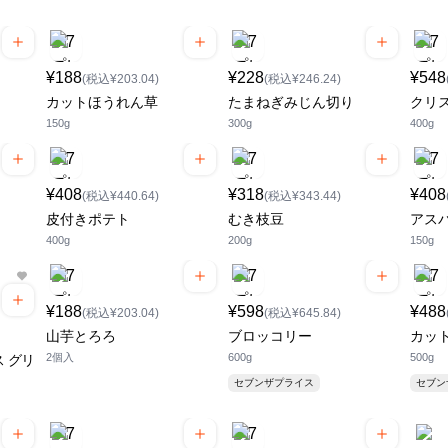
¥188
¥228
¥548
(税込¥203.04)
(税込¥246.24)
カットほうれん草
たまねぎみじん切り
クリ
150g
300g
400g
¥408
¥318
¥408
(税込¥440.64)
(税込¥343.44)
皮付きポテト
むき枝豆
アス
400g
200g
150g
¥188
¥598
¥488
(税込¥203.04)
(税込¥645.84)
山芋とろろ
ブロッコリー
カッ
2個入
600g
500g
 グリ
セブンザプライス
セブ