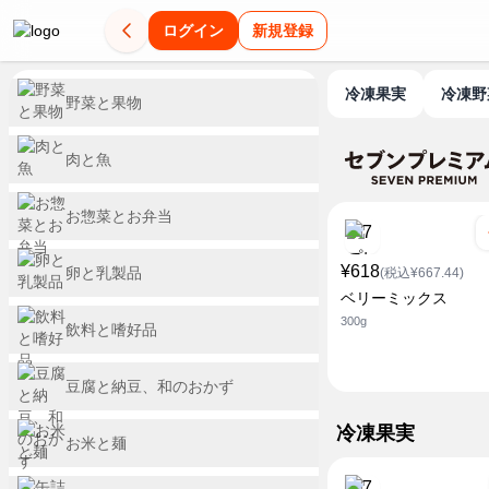
ログイン
新規登録
冷凍果実
冷凍
野菜と果物
肉と魚
お惣菜とお弁当
¥618
卵と乳製品
(税込¥667.44)
ベリーミックス
300g
飲料と嗜好品
豆腐と納豆、和のおかず
冷凍果実
お米と麺