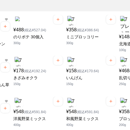
¥488
¥358
(税込¥527.04)
(税込¥386.64)
¥148
のりポテ 30個入
ミニブロッコリー
300g
300g
ーン
北海
100g
¥178
¥158
¥468
(税込¥192.24)
(税込¥170.64)
きざみオクラ
いんげん
乱切
150g
150g
250g
れん草
¥548
¥548
¥358
(税込¥591.84)
(税込¥591.84)
洋風野菜ミックス
和風野菜ミックス
ブロ
400g
400g
200g