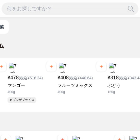
野菜
¥478
¥408
¥318
(税込¥516.24)
(税込¥440.64)
(税込¥343.4
マンゴー
フルーツミックス
ぶどう
400g
400g
150g
セブンザプライス