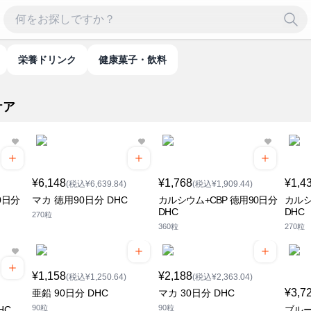
栄養ドリンク
健康菓子・飲料
ケア
¥6,148
¥1,768
¥1,4
(税込¥6,639.84)
(税込¥1,909.44)
0日分
マカ 徳用90日分 DHC
カルシウム+CBP 徳用90日分
カルシ
DHC
DHC
270粒
360粒
270粒
¥1,158
¥2,188
(税込¥1,250.64)
(税込¥2,363.04)
¥3,7
亜鉛 90日分 DHC
マカ 30日分 DHC
90粒
90粒
HC
ブルー