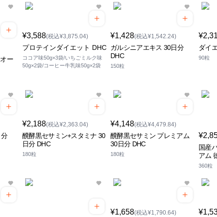
¥3,588
¥1,428
¥2,3
(税込¥3,875.04)
(税込¥1,542.24)
プロテインダイエット DHC
ガルシニアエキス 30日分
ダイエ
DHC
ココア味50g×3袋/いちごミルク味
90粒
クオー
50g×2袋/コーヒー牛乳味50g×2袋
150粒
¥2,188
¥4,148
(税込¥2,363.04)
(税込¥4,479.84)
¥2,8
日分
醗酵黒セサミン+スタミナ 30
醗酵黒セサミン プレミアム
日分 DHC
30日分 DHC
国産
180粒
180粒
アム 
360粒
¥1,658
¥1,5
(税込¥1,790.64)