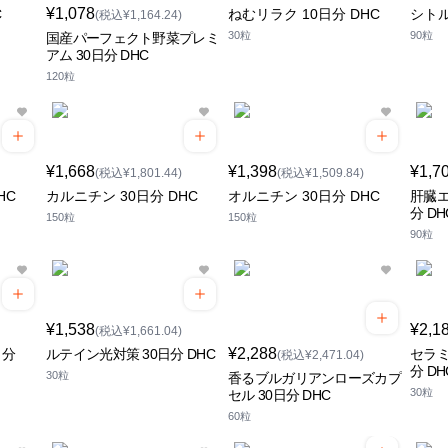
¥1,078
C
ねむリラク 10日分 DHC
シトル
(税込¥1,164.24)
30粒
90粒
国産パーフェクト野菜プレミ
アム 30日分 DHC
120粒
¥1,668
¥1,398
¥1,7
(税込¥1,801.44)
(税込¥1,509.84)
HC
カルニチン 30日分 DHC
オルニチン 30日分 DHC
肝臓エ
分 DH
150粒
150粒
90粒
¥1,538
¥2,1
(税込¥1,661.04)
¥2,288
日分
ルテイン光対策 30日分 DHC
セラミ
(税込¥2,471.04)
分 DH
30粒
香るブルガリアンローズカプ
30粒
セル 30日分 DHC
60粒