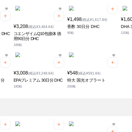
¥1,498
¥1,6
(税込¥1,617.84)
¥3,208
香酢 30日分 DHC
DHA 
(税込¥3,464.64)
90粒
120粒
 DHC
コエンザイムQ10包接体 徳
用90日分 DHC
180粒
¥3,008
¥548
(税込¥3,248.64)
(税込¥591.84)
日分
EPAプレミアム 30日分 DHC
特大 国光オブラート
180粒
200枚