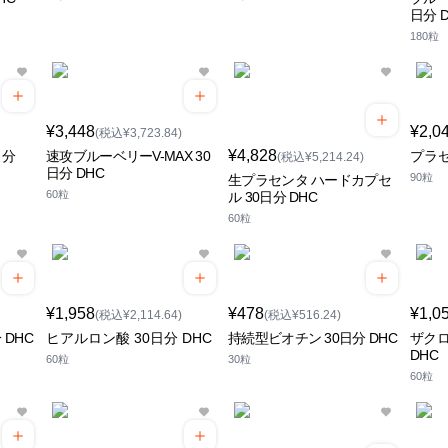
日分 
180粒
¥3,448
¥2,0
(税込¥3,723.84)
¥4,828
日分
速攻ブルーベリーV-MAX 30
プラセ
(税込¥5,214.24)
日分 DHC
90粒
生プラセンタ ハードカプセ
60粒
ル 30日分 DHC
60粒
¥1,958
¥478
¥1,0
(税込¥2,114.64)
(税込¥516.24)
 DHC
ヒアルロン酸 30日分 DHC
持続型ビオチン 30日分 DHC
ザクロ
DHC
60粒
30粒
60粒