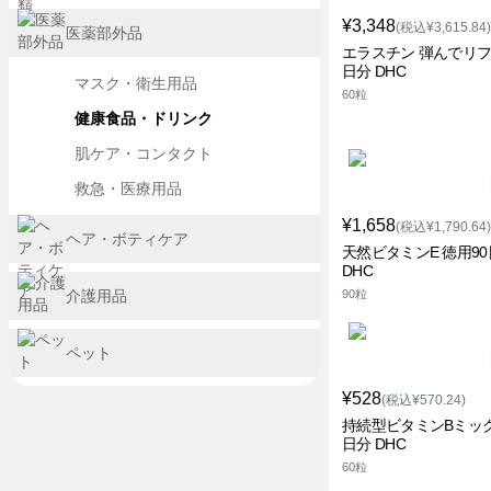
¥3,348
(税込¥3,615.84)
医薬部外品
エラスチン 弾んでリフト
日分 DHC
マスク・衛生用品
60粒
健康食品・ドリンク
肌ケア・コンタクト
救急・医療用品
¥1,658
(税込¥1,790.64)
ヘア・ボティケア
天然ビタミンE 徳用9
DHC
介護用品
90粒
ペット
¥528
(税込¥570.24)
持続型ビタミンBミック
日分 DHC
60粒