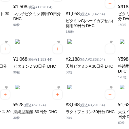
¥1,508
¥918
(税込¥1,628.64)
¥1,058
 30
マルチビタミン 徳用90日分
ビタミ
(税込¥1,142.64)
DHC
分 DH
ビタミンC(ハードカプセル)
90粒
180粒
徳用90日分 DHC
180粒
¥1,068
¥2,188
¥598
(税込¥1,153.44)
(税込¥2,363.04)
0日分
ビタミンD 90日分 DHC
天然ビタミンA 30日分 DHC
持続型
DHC
90粒
30粒
120粒
¥528
¥3,048
¥1,6
(税込¥570.24)
(税込¥3,291.84)
ス 30
持続型葉酸 30日分 DHC
ラクトフェリン 30日分 DHC
大豆イ
日分 
30粒
90粒
60粒