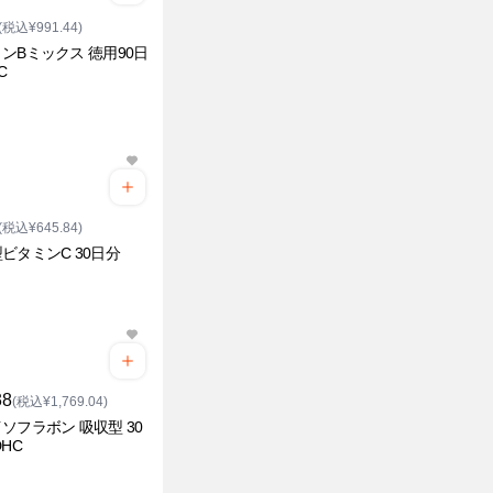
(税込¥991.44)
ンBミックス 徳用90日
C
(税込¥645.84)
ビタミンC 30日分
38
(税込¥1,769.04)
ソフラボン 吸収型 30
DHC