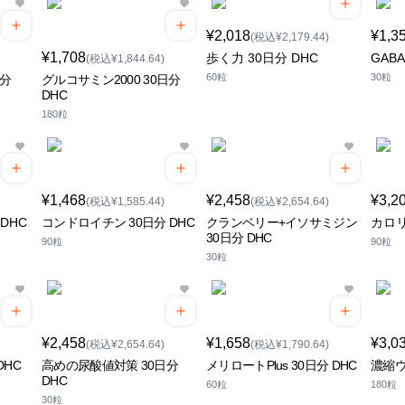
¥2,018
¥1,3
(税込¥2,179.44)
¥1,708
歩く力 30日分 DHC
GABA
(税込¥1,844.64)
60粒
30粒
日分
グルコサミン2000 30日分
DHC
180粒
¥1,468
¥2,458
¥3,2
(税込¥1,585.44)
(税込¥2,654.64)
DHC
コンドロイチン 30日分 DHC
クランベリー+イソサミジン
カロリ
30日分 DHC
90粒
90粒
30粒
¥2,458
¥1,658
¥3,0
(税込¥2,654.64)
(税込¥1,790.64)
DHC
高めの尿酸値対策 30日分
メリロートPlus 30日分 DHC
濃縮ウ
DHC
60粒
180粒
30粒