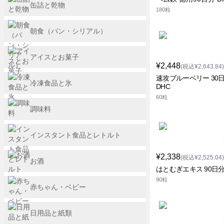
缶詰と乾物
180粒
朝食（パン・シリアル）
アイスとお菓子
¥2,448
(税込¥2,643.84)
速攻ブルーベリー 30
冷凍食品と氷
DHC
60粒
調味料
インスタント食品とレトルト
¥2,338
(税込¥2,525.04)
お酒
はとむぎエキス 90日分
90粒
赤ちゃん・ベビー
日用品と紙類