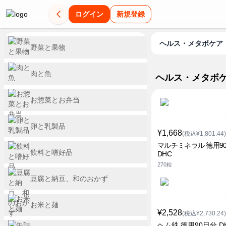
ログイン
新規登録
ヘルス・メタボケア
野菜と果物
肉と魚
ヘルス・メタボ
お惣菜とお弁当
卵と乳製品
¥1,668
(税込¥1,801.44)
マルチミネラル 徳用9
飲料と嗜好品
DHC
270粒
豆腐と納豆、和のおかず
お米と麺
¥2,528
(税込¥2,730.24)
ヘム鉄 徳用90日分 D