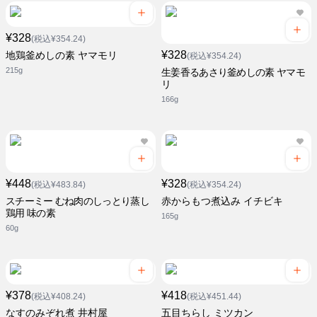
¥328
(税込¥354.24)
¥328
地鶏釜めしの素 ヤマモリ
(税込¥354.24)
215g
生姜香るあさり釜めしの素 ヤマモ
リ
166g
¥448
¥328
(税込¥483.84)
(税込¥354.24)
スチーミー むね肉のしっとり蒸し
赤からもつ煮込み イチビキ
鶏用 味の素
165g
60g
¥378
¥418
(税込¥408.24)
(税込¥451.44)
なすのみぞれ煮 井村屋
五目ちらし ミツカン