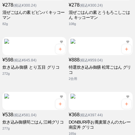
¥278
¥278
(税込¥300.24)
(税込¥300.24)
混ぜごはんの素 ビビンバ キッコー
混ぜごはんの素 とうもろこしごは
マン
ん キッコーマン
82g
108g
¥598
¥888
(税込¥645.84)
(税込¥959.04)
炊き込み御膳 とり五目 グリコ
特選炊き込み御膳 松茸ごはん グリ
コ
272g
2合用
¥538
¥368
(税込¥581.04)
(税込¥397.44)
炊き込み御膳筍ごはん 江崎グリコ
DONBURI亭お蕎麦屋さんのカレー
南蛮丼 グリコ
277g
165g