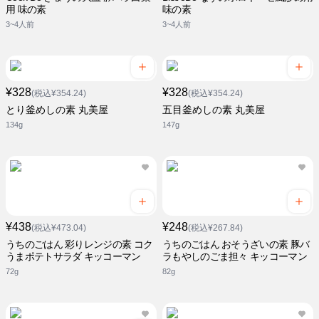
用 味の素
味の素
3~4人前
3~4人前
¥328
¥328
(税込¥354.24)
(税込¥354.24)
とり釜めしの素 丸美屋
五目釜めしの素 丸美屋
134g
147g
¥438
¥248
(税込¥473.04)
(税込¥267.84)
うちのごはん 彩りレンジの素 コク
うちのごはん おそうざいの素 豚バ
うまポテトサラダ キッコーマン
ラもやしのごま担々 キッコーマン
72g
82g