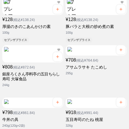
¥128
¥128
(税込¥138.24)
(税込¥138.24)
厚揚のきのこあんかけの素
豚バラと大根の炒め煮の素
100g
100g
セブンザプライス
セブンザプライス
¥708
(税込¥764.64)
¥808
アサムラサキ たこめし
(税込¥872.64)
295g
銀座ろくさん亭料亭の五目ちらし
寿司 大塚食品
244g
¥798
¥918
(税込¥861.84)
(税込¥991.44)
牛丼の具
五目寿司のたね 桃屋
240g(120g×2袋)
326g