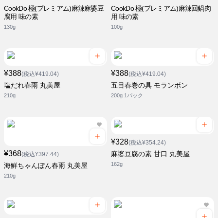
CookDo 極(プレミアム)麻辣麻婆豆
CookDo 極(プレミアム)麻辣回鍋肉
腐用 味の素
用 味の素
130g
100g
¥388
¥388
(税込¥419.04)
(税込¥419.04)
塩だれ春雨 丸美屋
五目春巻の具 モランボン
210g
200g 1パック
¥328
(税込¥354.24)
¥368
麻婆豆腐の素 甘口 丸美屋
(税込¥397.44)
162g
海鮮ちゃんぽん春雨 丸美屋
210g