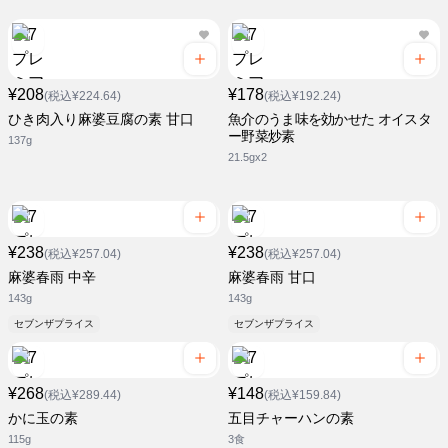
¥208
¥178
(税込¥224.64)
(税込¥192.24)
ひき肉入り麻婆豆腐の素 甘口
魚介のうま味を効かせた オイスタ
ー野菜炒素
137g
21.5gx2
¥238
¥238
(税込¥257.04)
(税込¥257.04)
麻婆春雨 中辛
麻婆春雨 甘口
143g
143g
セブンザプライス
セブンザプライス
¥268
¥148
(税込¥289.44)
(税込¥159.84)
かに玉の素
五目チャーハンの素
115g
3食