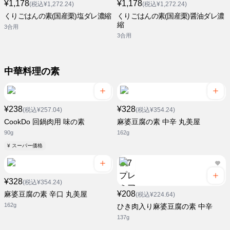
¥1,178
¥1,178
(税込¥1,272.24)
(税込¥1,272.24)
くりごはんの素(国産栗)塩ダレ濃縮
くりごはんの素(国産栗)醤油ダレ濃
縮
3合用
3合用
中華料理の素
¥238
¥328
(税込¥257.04)
(税込¥354.24)
CookDo 回鍋肉用 味の素
麻婆豆腐の素 中辛 丸美屋
90g
162g
¥ スーパー価格
¥328
(税込¥354.24)
¥208
麻婆豆腐の素 辛口 丸美屋
(税込¥224.64)
162g
ひき肉入り麻婆豆腐の素 中辛
137g