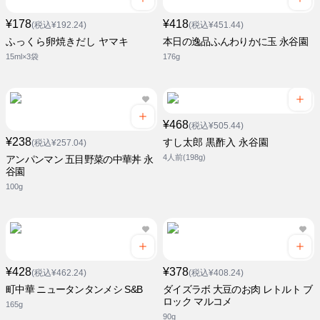
¥178
¥418
(税込¥192.24)
(税込¥451.44)
ふっくら卵焼きだし ヤマキ
本日の逸品ふんわりかに玉 永谷園
15ml×3袋
176g
¥468
(税込¥505.44)
¥238
すし太郎 黒酢入 永谷園
(税込¥257.04)
4人前(198g)
アンパンマン 五目野菜の中華丼 永
谷園
100g
¥428
¥378
(税込¥462.24)
(税込¥408.24)
町中華 ニュータンタンメシ S&B
ダイズラボ 大豆のお肉 レトルト ブ
ロック マルコメ
165g
90g