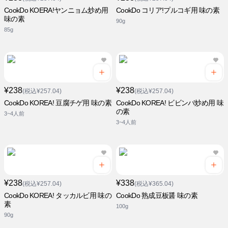
CookDo KOERA!ヤンニョム炒め用
CookDo コリア!プルコギ用 味の素
味の素
90g
85g
¥238
¥238
(税込¥257.04)
(税込¥257.04)
CookDo KOREA! 豆腐チゲ用 味の素
CookDo KOREA! ビビンバ炒め用 味
の素
3~4人前
3~4人前
¥238
¥338
(税込¥257.04)
(税込¥365.04)
CookDo KOREA! タッカルビ用 味の
CookDo 熟成豆板醤 味の素
素
100g
90g