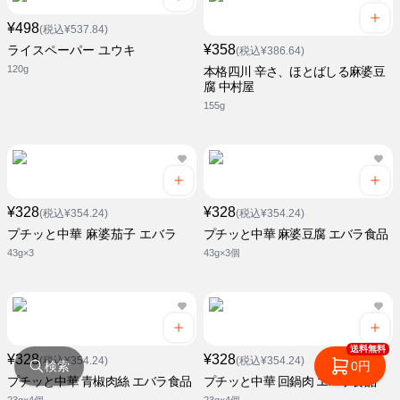
¥498
(税込¥537.84)
¥358
ライスペーパー ユウキ
(税込¥386.64)
120g
本格四川 辛さ、ほとばしる麻婆豆
腐 中村屋
155g
¥328
¥328
(税込¥354.24)
(税込¥354.24)
プチッと中華 麻婆茄子 エバラ
プチッと中華 麻婆豆腐 エバラ食品
43g×3
43g×3個
送料無料
¥328
¥328
(税込¥354.24)
(税込¥354.24)
検索
0円
プチッと中華 青椒肉絲 エバラ食品
プチッと中華 回鍋肉 エバラ食品