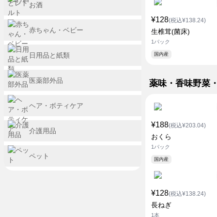
お酒
¥128
(税込¥138.24)
赤ちゃん・ベビー
生椎茸(菌床)
1パック
日用品と紙類
国内産
医薬部外品
薬味・香味野菜
ヘア・ボティケア
¥188
(税込¥203.04)
介護用品
おくら
1パック
ペット
国内産
¥128
(税込¥138.24)
長ねぎ
1本