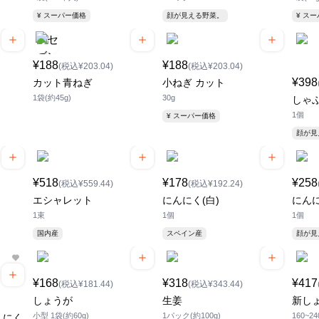
¥ スーパー価格
顔が見える野菜。
¥ ス
¥188
¥188
(税込¥203.04)
(税込¥203.04)
¥398
カット青ねぎ
小ねぎ カット
1袋(約45g)
30g
しゃ
1個
¥ スーパー価格
顔が
¥518
¥178
¥258
(税込¥559.44)
(税込¥192.24)
エシャレット
にんにく(白)
にんに
1束
1個
1個
国内産
スペイン産
顔が
¥168
¥318
¥417
(税込¥181.44)
(税込¥343.44)
しょうが
生姜
新し
小型 1袋(約60g)
1パック(約100g)
160~24
んにく