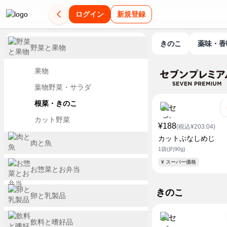
ログイン
新規登録
きのこ
薬味・
野菜と果物
果物
葉物野菜・サラダ
根菜・きのこ
カット野菜
¥188
(税込¥203.04)
カットぶなしめじ
肉と魚
1袋(約90g)
¥ スーパー価格
お惣菜とお弁当
きのこ
卵と乳製品
飲料と嗜好品