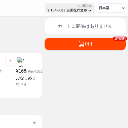
お届け先
〒154-0011 目黒区碑文谷
カートに商品はありません
送料無料
0円
¥168
¥208
¥188
4)
(税込¥181.44)
(税込¥224.64)
(税込¥2
ぶなしめじ
スイートコーン
カット青ね
約100g
1本入
1袋(約45g)