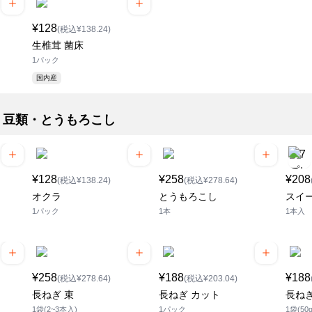
¥128
(税込¥138.24)
生椎茸 菌床
1パック
国内産
・豆類・とうもろこし
¥128
¥258
¥208
(税込¥138.24)
(税込¥278.64)
オクラ
とうもろこし
スイ
1パック
1本
1本入
¥258
¥188
¥188
(税込¥278.64)
(税込¥203.04)
長ねぎ 束
長ねぎ カット
長ねぎ
1袋(2~3本入)
1パック
1袋(50g