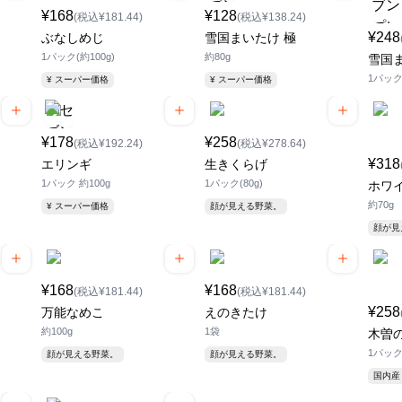
¥168
¥128
(税込¥181.44)
(税込¥138.24)
¥248
ぶなしめじ
雪国まいたけ 極
1パック(約100g)
約80g
雪国ま
1パッ
¥ スーパー価格
¥ スーパー価格
¥178
¥258
(税込¥192.24)
(税込¥278.64)
¥318
エリンギ
生きくらげ
1パック 約100g
1パック(80g)
ホワ
約70g
¥ スーパー価格
顔が見える野菜。
顔が
¥168
¥168
(税込¥181.44)
(税込¥181.44)
¥258
万能なめこ
えのきたけ
約100g
1袋
木曽
1パッ
顔が見える野菜。
顔が見える野菜。
国内産