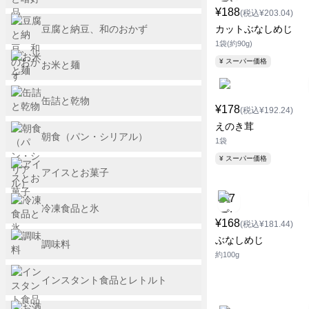
¥188
(税込¥203.04)
豆腐と納豆、和のおかず
カットぶなしめじ
1袋(約90g)
¥ スーパー価格
お米と麺
缶詰と乾物
¥178
(税込¥192.24)
えのき茸
朝食（パン・シリアル）
1袋
¥ スーパー価格
アイスとお菓子
冷凍食品と氷
¥168
(税込¥181.44)
ぶなしめじ
調味料
約100g
インスタント食品とレトルト