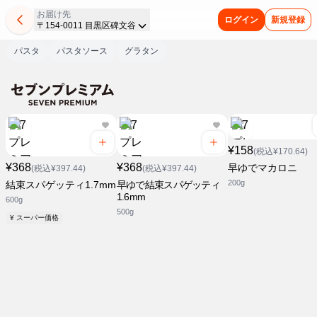
お届け先
ログイン
新規登録
〒154-0011 目黒区碑文谷
パスタ
パスタソース
グラタン
¥158
(税込¥170.64)
¥368
¥368
早ゆでマカロニ
(税込¥397.44)
(税込¥397.44)
200g
結束スパゲッティ1.7mm
早ゆで結束スパゲッティ
1.6mm
600g
500g
¥ スーパー価格