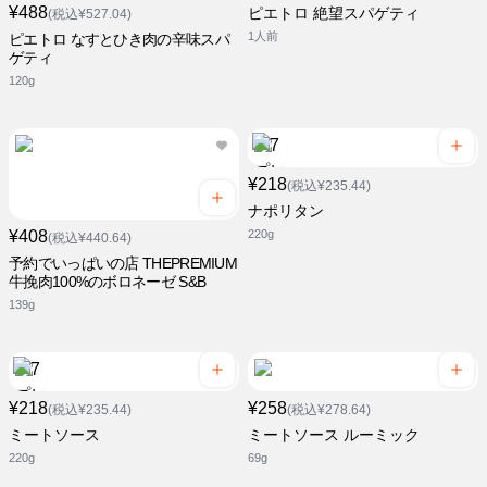
¥488
ピエトロ 絶望スパゲティ
(税込¥527.04)
1人前
ピエトロ なすとひき肉の辛味スパ
ゲティ
120g
¥218
(税込¥235.44)
ナポリタン
¥408
220g
(税込¥440.64)
予約でいっぱいの店 THEPREMIUM
牛挽肉100%のボロネーゼ S&B
139g
¥218
¥258
(税込¥235.44)
(税込¥278.64)
ミートソース
ミートソース ルーミック
220g
69g