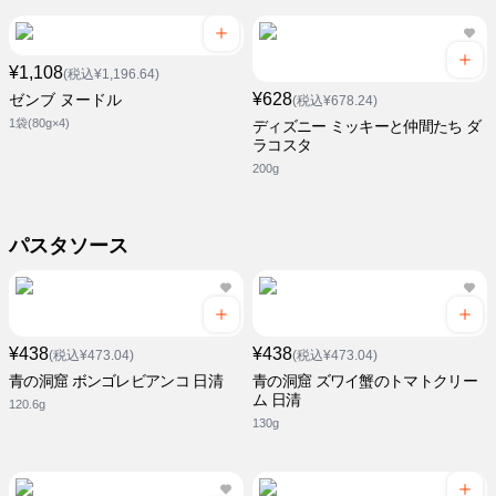
¥1,108
(税込¥1,196.64)
¥628
ゼンブ ヌードル
(税込¥678.24)
1袋(80g×4)
ディズニー ミッキーと仲間たち ダ
ラコスタ
200g
パスタソース
¥438
¥438
(税込¥473.04)
(税込¥473.04)
青の洞窟 ボンゴレビアンコ 日清
青の洞窟 ズワイ蟹のトマトクリー
ム 日清
120.6g
130g