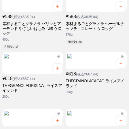
¥588
¥588
(税込¥635.04)
(税込¥635.04)
素材まるごとグラノラ パリッとア
素材まるごとグラノラ ヘーゼルナ
ーモンド やさしいはちみつ味 ケロ
ッツチョコレート ケロッグ
ッグ
370g
400g
月間安い値
月間安い値
¥618
(税込¥667.44)
¥618
(税込¥667.44)
THEGRANOLACACAO ライスアイ
THEGRANOLAORIGINAL ライスア
ランド
イランド
200g
200g