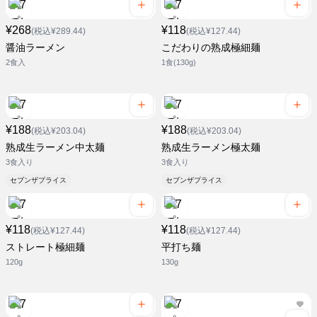
¥268
¥118
(税込¥289.44)
(税込¥127.44)
醤油ラーメン
こだわりの熟成極細麺
2食入
1食(130g)
¥188
¥188
(税込¥203.04)
(税込¥203.04)
熟成生ラーメン中太麺
熟成生ラーメン極太麺
3食入り
3食入り
セブンザプライス
セブンザプライス
¥118
¥118
(税込¥127.44)
(税込¥127.44)
ストレート極細麺
平打ち麺
120g
130g