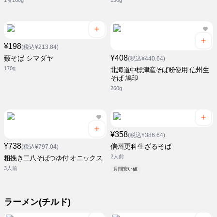
1食160g
150g
¥198
(税込¥213.84)
¥408
藪そば シマダヤ
(税込¥440.64)
170g
北海道中標津産そば粉使用 信州生
そば 鳩印
260g
¥358
(税込¥386.64)
¥738
信州更科生ざるそば
(税込¥797.04)
2人前
粗挽き二八そばつゆ付 オニックス
3人前
月間安い値
ラーメン(チルド)