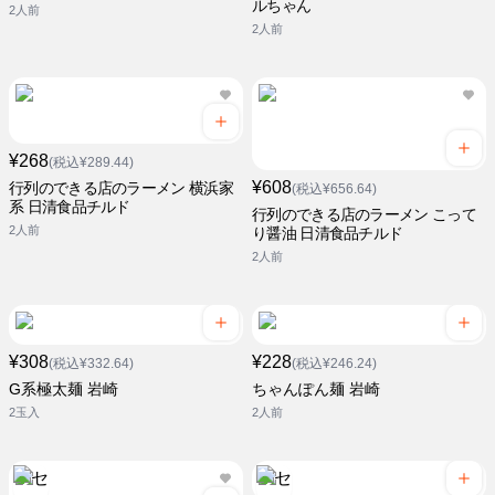
ルちゃん
2人前
2人前
¥268
(税込¥289.44)
¥608
行列のできる店のラーメン 横浜家
(税込¥656.64)
系 日清食品チルド
行列のできる店のラーメン こって
2人前
り醤油 日清食品チルド
2人前
¥308
¥228
(税込¥332.64)
(税込¥246.24)
G系極太麺 岩崎
ちゃんぽん麺 岩崎
2玉入
2人前