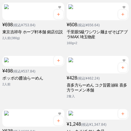
¥698
¥608
(税込¥753.84)
(税込¥656.64)
東京吉祥寺 ホープ軒本舗 銘店伝説
千里眼S級ワシワシ麺まぜそばアブ
ラMAX 埼玉物産
2人前(380g)
160g×2
¥498
(税込¥537.84)
¥428
ポッポの醬油らーめん
(税込¥462.24)
2人前
喜多方らーめん コク旨醤油味 喜多
方ラーメン本舗
2食入
¥1,248
(税込¥1,347.84)