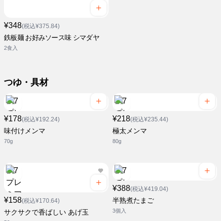
¥348
(税込¥375.84)
鉄板麺 お好みソース味 シマダヤ
2食入
つゆ・具材
¥178
¥218
(税込¥192.24)
(税込¥235.44)
味付けメンマ
極太メンマ
70g
80g
¥388
(税込¥419.04)
¥158
半熟煮たまご
(税込¥170.64)
3個入
サクサクで香ばしい あげ玉