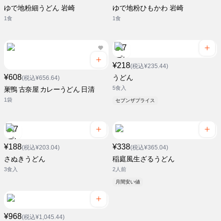
ゆで地粉細うどん 岩崎
ゆで地粉ひもかわ 岩崎
1食
1食
¥218
(税込¥235.44)
¥608
うどん
(税込¥656.64)
5食入
巣鴨 古奈屋 カレーうどん 日清
1袋
セブンザプライス
¥188
¥338
(税込¥203.04)
(税込¥365.04)
さぬきうどん
稲庭風生ざるうどん
3食入
2人前
月間安い値
¥968
(税込¥1,045.44)