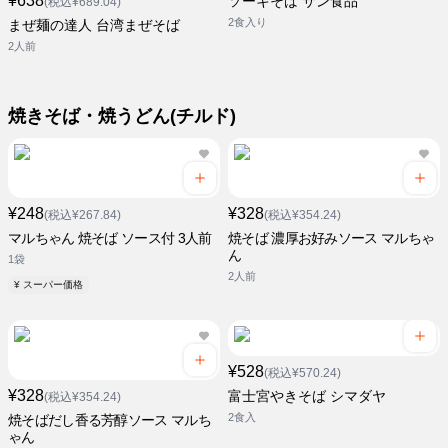
¥638
ソーキそば サン食品
(税込¥689.04)
2食入り
まぜ麺の達人 台湾まぜそば
2人前
焼きそば・焼うどん(チルド)
¥248
¥328
(税込¥267.84)
(税込¥354.24)
マルちゃん 焼そば ソース付 3人前
焼そば 濃厚お好みソース マルちゃ
ん
1袋
2人前
¥ スーパー価格
¥528
(税込¥570.24)
¥328
富士宮やきそば シマダヤ
(税込¥354.24)
2食入
焼そばだし香る芳醇ソース マルち
ゃん