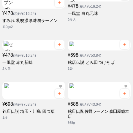
¥478
(税込¥516.24)
¥478
一風堂 白丸元味
(税込¥516.24)
2食入
すみれ 札幌濃厚味噌ラーメン
110gx2
¥478
¥698
(税込¥516.24)
(税込¥753.84)
一風堂 赤丸新味
銘店伝説 とみ田つけそば
2人前
1袋
¥698
¥688
(税込¥753.84)
(税込¥743.04)
銘店伝説 埼玉・川島 四つ葉
銘店伝説 佐野ラーメン 森田屋総本
店
1袋
368g