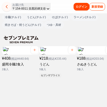
お届け先
ログイン
新規登録
〒154-0011 目黒区碑文谷
冷麺(チルド)
うどん(チルド)
そば(チルド)
ラーメン(チルド)
焼きそば・焼うどん(チルド)
つゆ・具材
¥408
¥218
¥188
(税込¥440.64)
(税込¥235.44)
(税込¥203.04)
盛岡冷麺2食入
うどん
さぬきうどん
2食入
5食入
3食入
セブンザプライス