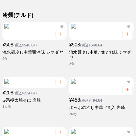
冷麺(チルド)
¥508
¥508
(税込¥548.64)
(税込¥548.64)
流水麺冷し中華醤油味 シマダヤ
流水麺冷し中華ごまだれ味 シマダ
ヤ
2食
2食
¥208
(税込¥224.64)
¥458
G系極太焼そば 岩崎
(税込¥494.64)
1人前
ポッポの冷し中華 2食入 岩崎
260g