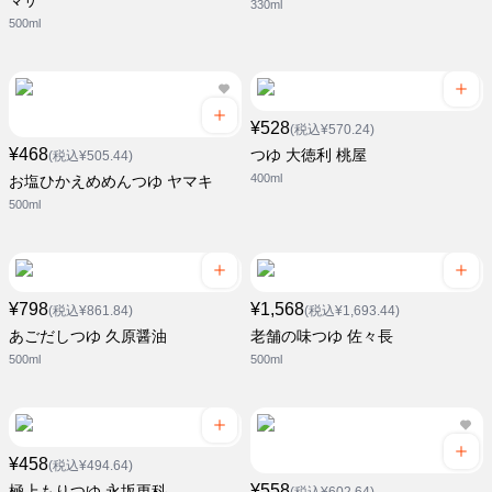
マサ
330ml
500ml
¥528
(税込¥570.24)
¥468
つゆ 大徳利 桃屋
(税込¥505.44)
400ml
お塩ひかえめめんつゆ ヤマキ
500ml
¥798
¥1,568
(税込¥861.84)
(税込¥1,693.44)
あごだしつゆ 久原醤油
老舗の味つゆ 佐々長
500ml
500ml
¥458
(税込¥494.64)
¥558
極上もりつゆ 永坂更科