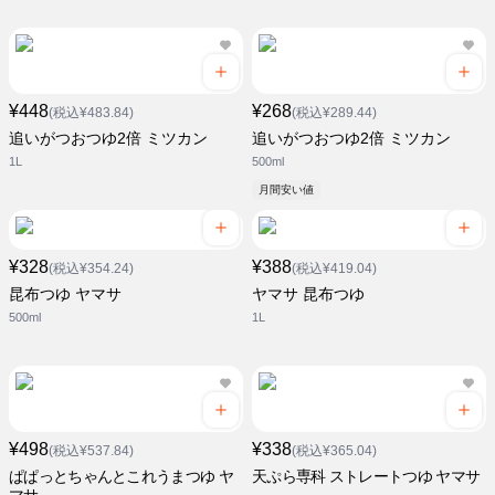
¥448
¥268
(税込¥483.84)
(税込¥289.44)
追いがつおつゆ2倍 ミツカン
追いがつおつゆ2倍 ミツカン
1L
500ml
月間安い値
¥328
¥388
(税込¥354.24)
(税込¥419.04)
昆布つゆ ヤマサ
ヤマサ 昆布つゆ
500ml
1L
¥498
¥338
(税込¥537.84)
(税込¥365.04)
ぱぱっとちゃんとこれうまつゆ ヤ
天ぷら専科 ストレートつゆ ヤマサ