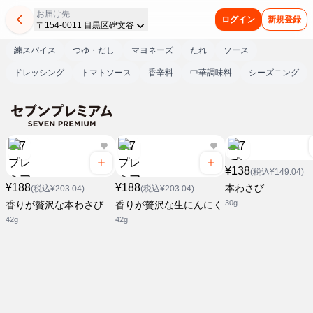
お届け先
ログイン
新規登録
〒154-0011 目黒区碑文谷
練スパイス
つゆ・だし
マヨネーズ
たれ
ソース
ドレッシング
トマトソース
香辛料
中華調味料
シーズニング
¥138
(税込¥149.04)
¥188
¥188
本わさび
(税込¥203.04)
(税込¥203.04)
30g
香りが贅沢な本わさび
香りが贅沢な生にんにく
42g
42g