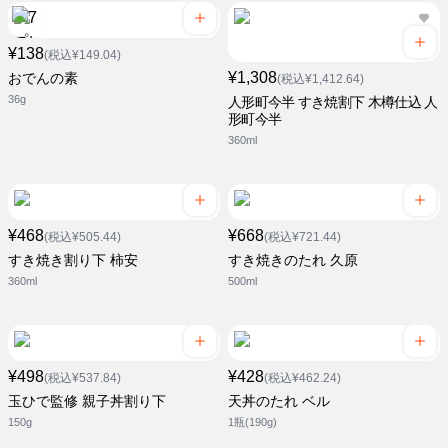
¥138
(税込¥149.04)
¥1,308
おでんの素
(税込¥1,412.64)
36g
人形町今半 すき焼割下 木樽仕込 人
形町今半
360ml
¥468
¥668
(税込¥505.44)
(税込¥721.44)
すき焼き割り下 柿安
すき焼きのたれ 久原
360ml
500ml
¥498
¥428
(税込¥537.84)
(税込¥462.24)
玉ひで監修 親子丼割り下
天丼のたれ ベル
150g
1瓶(190g)