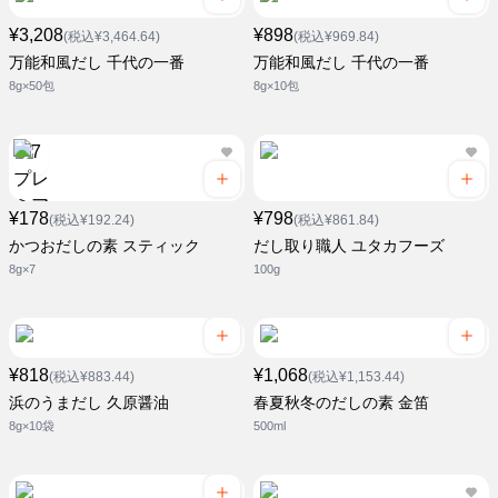
¥3,208
¥898
(税込¥3,464.64)
(税込¥969.84)
万能和風だし 千代の一番
万能和風だし 千代の一番
8g×50包
8g×10包
¥178
¥798
(税込¥192.24)
(税込¥861.84)
かつおだしの素 スティック
だし取り職人 ユタカフーズ
8g×7
100g
¥818
¥1,068
(税込¥883.44)
(税込¥1,153.44)
浜のうまだし 久原醤油
春夏秋冬のだしの素 金笛
8g×10袋
500ml