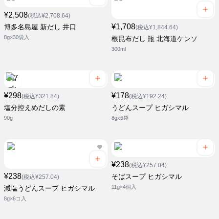
¥2,508
(税込¥2,708.64)
¥1,708
博多名島屋 新だし 井口
(税込¥1,844.64)
8g×30袋入
根昆布だし 瓶 北海道ケンソ
300ml
¥298
¥178
(税込¥321.84)
(税込¥192.24)
塩分控えめだしの素
うどんスープ ヒガシマル
90g
8gx6袋
¥238
(税込¥257.04)
¥238
そばスープ ヒガシマル
(税込¥257.04)
11g×4個入
減塩うどんスープ ヒガシマル
8g×6コ入