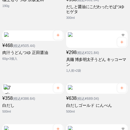
(税込¥602.64)
190g
だしと醤油にこだわったそばつゆ
ヒゲタ
300ml
¥468
(税込¥505.44)
¥298
肉汁うどんつゆ 正田醤油
(税込¥321.84)
60g×3個入
具麺 博多明太子うどん キッコーマ
ン
1人前×2袋
¥358
¥638
(税込¥386.64)
(税込¥689.04)
白だし
白だしゴールド にんべん
500ml
500ml