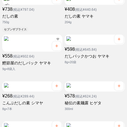
¥738
¥408
(税込¥797.04)
(税込¥440.64)
だしの素
だしの素 ヤマキ
750g
204g
セブンザプライス
¥598
(税込¥645.84)
¥558
だしパックかつお ヤマキ
(税込¥602.64)
8g×20袋
鰹節屋のだしパック ヤマキ
9g×8袋入
¥268
¥578
(税込¥289.44)
(税込¥624.24)
こんぶだしの素 シマヤ
秘伝の素麺露 ヒゲタ
8g×7本
300ml