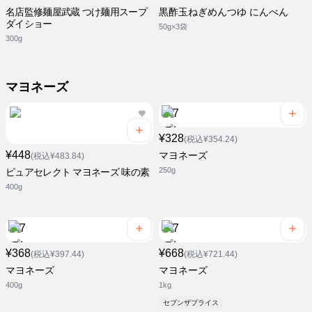
名店監修麺屋武蔵 つけ麺用スープ
黒酢玉ねぎめんつゆ にんべん
ダイショー
50g×3袋
300g
マヨネーズ
¥328
(税込¥354.24)
¥448
マヨネーズ
(税込¥483.84)
250g
ピュアセレクト マヨネーズ 味の素
400g
¥368
¥668
(税込¥397.44)
(税込¥721.44)
マヨネーズ
マヨネーズ
400g
1kg
セブンザプライス