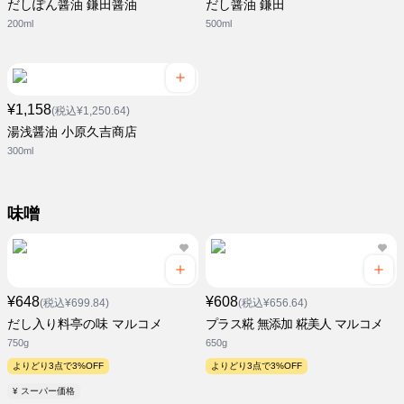
だしぽん醤油 鎌田醤油
だし醤油 鎌田
200ml
500ml
¥1,158
(税込¥1,250.64)
湯浅醤油 小原久吉商店
300ml
味噌
¥648
¥608
(税込¥699.84)
(税込¥656.64)
だし入り料亭の味 マルコメ
プラス糀 無添加 糀美人 マルコメ
750g
650g
よりどり3点で3%OFF
よりどり3点で3%OFF
¥ スーパー価格