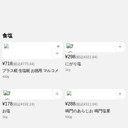
食塩
¥298
(税込¥321.84)
¥718
にがり塩
(税込¥775.44)
1kg
プラス糀 生塩糀 お徳用 マルコメ
400g
¥178
¥288
(税込¥192.24)
(税込¥311.04)
お塩
鳴門のあらじお 鳴門塩業
1kg
500g