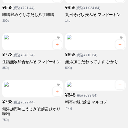
¥668
¥958
(税込¥721.44)
(税込¥1,034.64)
味噌蔵めぐり赤だし八丁味噌
九州そだち 麦みそ フンドーキン
300g
1kg
¥778
¥658
(税込¥840.24)
(税込¥710.64)
生詰無添加合せみそ フンドーキン
無添加こだわってます ひかり
850g
500g
¥648
(税込¥699.84)
¥768
料亭の味 減塩 マルコメ
(税込¥829.44)
750g
無添加円熟こうじみそ減塩 ひかり
味噌
750g