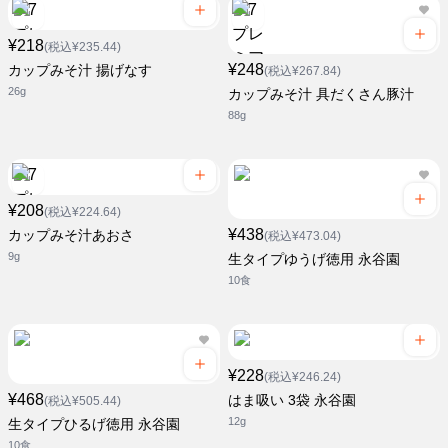
¥218
(税込¥235.44)
¥248
カップみそ汁 揚げなす
(税込¥267.84)
26g
カップみそ汁 具だくさん豚汁
88g
¥208
(税込¥224.64)
¥438
カップみそ汁あおさ
(税込¥473.04)
9g
生タイプゆうげ徳用 永谷園
10食
¥228
(税込¥246.24)
¥468
はま吸い 3袋 永谷園
(税込¥505.44)
12g
生タイプひるげ徳用 永谷園
10食