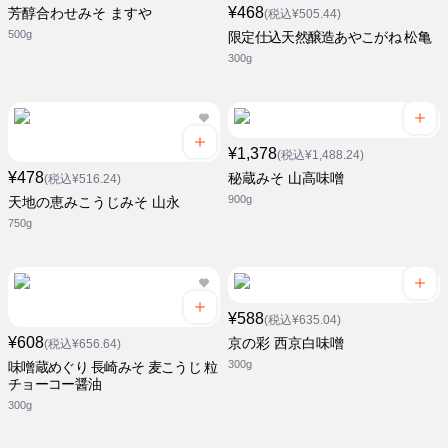
¥468
芳醇合わせみそ ますや
(税込¥505.44)
500g
限定仕込天然醸造あやこがね 松亀
300g
¥1,378
(税込¥1,488.24)
¥478
秘蔵みそ 山高味噌
(税込¥516.24)
900g
天地の恵みこうじみそ 山永
750g
¥588
(税込¥635.04)
¥608
京の彩 西京白味噌
(税込¥656.64)
300g
味噌蔵めぐり 長崎みそ 麦こうじ 粒
チョーコー醤油
300g