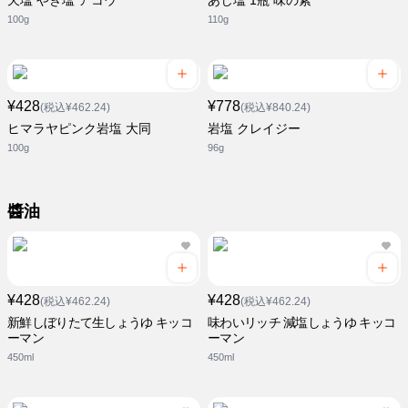
天塩 やき塩 アコウ
あじ塩 1瓶 味の素
100g
110g
¥428
¥778
(税込¥462.24)
(税込¥840.24)
ヒマラヤピンク岩塩 大同
岩塩 クレイジー
100g
96g
醬油
¥428
¥428
(税込¥462.24)
(税込¥462.24)
新鮮しぼりたて生しょうゆ キッコ
味わいリッチ 減塩しょうゆ キッコ
ーマン
ーマン
450ml
450ml