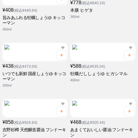
¥778
(税込¥840.24)
¥408
本膳 ヒゲタ
(税込¥440.64)
360ml
旨みあふれる牡蠣しょうゆ キッコ
ーマン
450ml
¥438
¥588
(税込¥473.04)
(税込¥635.04)
いつでも新鮮 国産しょうゆ キッコ
牡蠣だししょうゆ ヒガシマル
ーマン
400ml
200ml
¥858
¥468
(税込¥926.64)
(税込¥505.44)
吉野杉樽 天然醸造醤油 フンドーキ
あまくておいしい醤油 フンドーキ
ン
ン