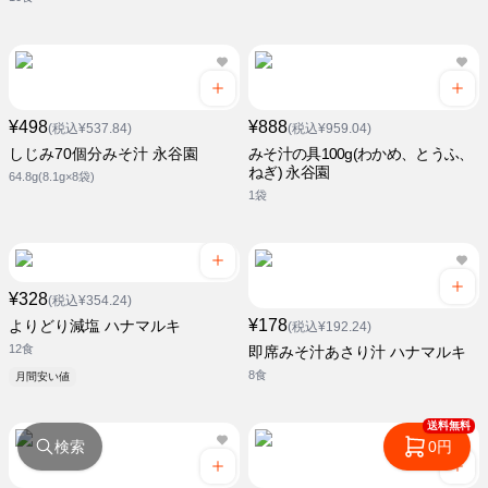
¥498
¥888
(税込¥537.84)
(税込¥959.04)
しじみ70個分みそ汁 永谷園
みそ汁の具100g(わかめ、とうふ、
ねぎ) 永谷園
64.8g(8.1g×8袋)
1袋
¥328
(税込¥354.24)
¥178
よりどり減塩 ハナマルキ
(税込¥192.24)
12食
即席みそ汁あさり汁 ハナマルキ
8食
月間安い値
送料無料
検索
0円