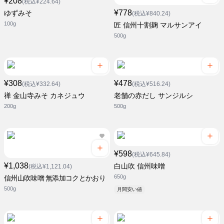
¥208
(税込¥224.64)
¥778
ゆずみそ
(税込¥840.24)
100g
匠 信州十割麹 マルサンアイ
500g
¥308
¥478
(税込¥332.64)
(税込¥516.24)
禅 金山寺みそ カネジュウ
老舗の赤だし サンジルシ
200g
500g
¥598
(税込¥645.84)
¥1,038
白山吹 信州味噌
(税込¥1,121.04)
650g
信州山吹味噌 無添加コクとかおり
500g
月間安い値