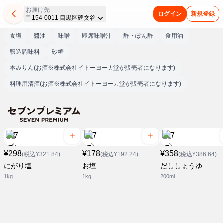
お届け先
ログイン
新規登録
〒154-0011 目黒区碑文谷
食塩
醬油
味噌
即席味噌汁
酢・ぽん酢
食用油
醸造調味料
砂糖
本みりん(お酒※株式会社イトーヨーカ堂が販売者になります)
料理用清酒(お酒※株式会社イトーヨーカ堂が販売者になります)
¥298
¥178
¥358
(税込¥321.84)
(税込¥192.24)
(税込¥386.64)
にがり塩
お塩
だししょうゆ
1kg
1kg
200ml