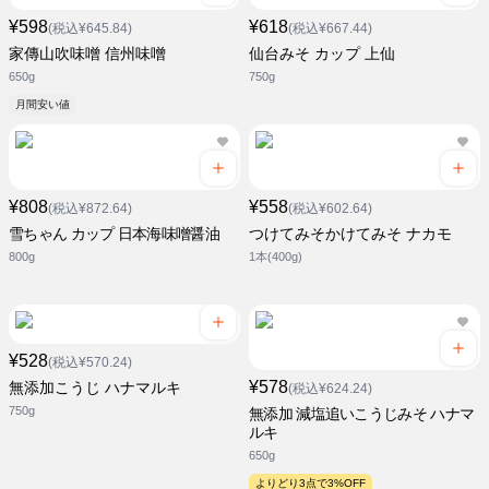
¥598
¥618
(税込¥645.84)
(税込¥667.44)
家傳山吹味噌 信州味噌
仙台みそ カップ 上仙
650g
750g
月間安い値
¥808
¥558
(税込¥872.64)
(税込¥602.64)
雪ちゃん カップ 日本海味噌醤油
つけてみそかけてみそ ナカモ
800g
1本(400g)
¥528
(税込¥570.24)
¥578
無添加こうじ ハナマルキ
(税込¥624.24)
750g
無添加 減塩追いこうじみそ ハナマ
ルキ
650g
よりどり3点で3%OFF