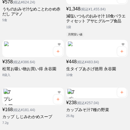
¥578
(税込¥624.24)
¥1,348
うちのおみそ汁なめことわかめ赤
(税込¥1,455.84)
だし アマノ
減塩いつものおみそ汁 10食バラエ
5食
ティセット アサヒグループ食品
1袋
月間安い値
¥358
¥448
(税込¥386.64)
(税込¥483.84)
松茸お吸い物お買い得 永谷園
生タイプあさげ徳用 永谷園
8袋入
10食
¥238
(税込¥257.04)
¥168
カップみそ汁7種の野菜
(税込¥181.44)
25.8g
カップ しじみわかめスープ
7.2g