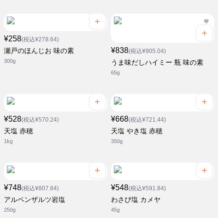
¥258
(税込¥278.64)
¥838
瀬戸のほんじお 味の素
(税込¥905.04)
300g
うま味だしハイミー 瓶 味の素
65g
¥528
¥668
(税込¥570.24)
(税込¥721.44)
天塩 赤穂
天塩 やき塩 赤穂
1kg
350g
¥748
¥548
(税込¥807.84)
(税込¥591.84)
アルペンザルツ岩塩
わさび塩 カメヤ
250g
45g