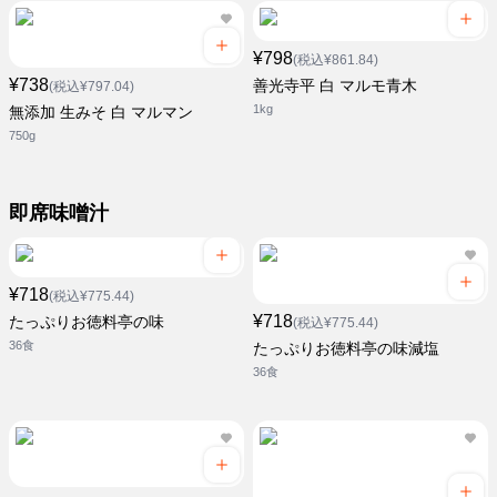
¥798
(税込¥861.84)
¥738
善光寺平 白 マルモ青木
(税込¥797.04)
1kg
無添加 生みそ 白 マルマン
750g
即席味噌汁
¥718
(税込¥775.44)
¥718
たっぷりお徳料亭の味
(税込¥775.44)
36食
たっぷりお徳料亭の味減塩
36食