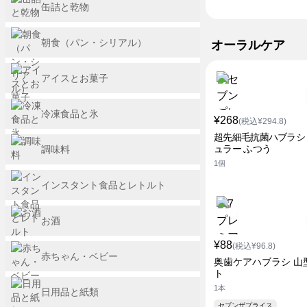
缶詰と乾物
朝食（パン・シリアル）
オーラルケア
アイスとお菓子
冷凍食品と氷
¥268
(税込¥294.8)
超先細毛抗菌ハブラシ
ュラー ふつう
調味料
1個
インスタント食品とレトルト
お酒
¥88
(税込¥96.8)
赤ちゃん・ベビー
奥歯ケアハブラシ 山
ト
1本
日用品と紙類
セブンザプライス