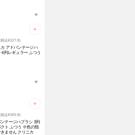
(税込¥327.8)
カ アドバンテージハ
 4列レギュラー ふつう
(税込¥305.8)
ンテージハブラシ 3列
クト ふつう ※色の指
きません クリニカ