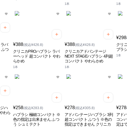
1本
1本
¥298
¥388
¥388
 ラバ
クリニ
(税込¥426.8)
(税込¥426.8)
 ふつ
ブラシ
クリニカPROハブラシ ラバ
クリニカアドバンテージ
1本
ーヘッド 超コンパクト やわ
NEXT STAGEハブラシ 4列超
らかめ
コンパクト やわらかめ
1本
1本
¥258
¥278
¥278
ージハ
(税込¥283.8)
(税込¥305.8)
 やわら
ハブラシ 極細コンパクト ※
アドバンテージハブラシ 3列
アドバ
色の指定は出来ません ふつ
超コンパクト ふつう ※色の
コンパ
う シュミテクト
指定はできません クリニカ
定はで