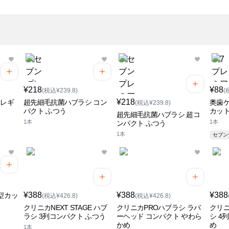
¥218
¥88
(税込¥239.8)
(
¥218
 レギ
超先細毛抗菌ハブラシ コン
奥歯ケ
(税込¥239.8)
パクト ふつう
カッ
超先細毛抗菌ハブラシ 超コ
1本
1本
ンパクト ふつう
1本
セブ
¥388
¥388
¥388
型カッ
(税込¥426.8)
(税込¥426.8)
クリニカNEXT STAGE ハブ
クリニカPROハブラシ ラバ
クリニ
ラシ 3列コンパクト ふつう
ーヘッド コンパクト やわら
シ 4
かめ
め
1本