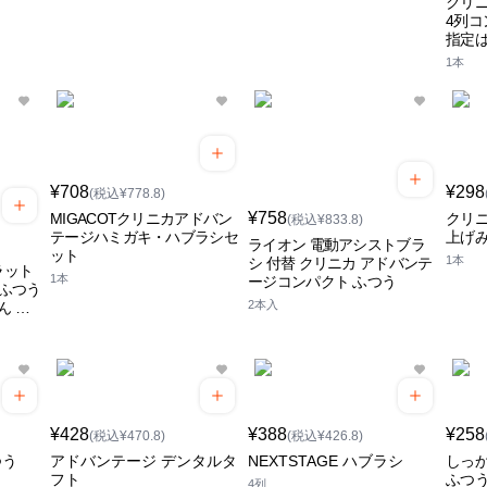
クリニ
4列コ
指定は
1本
¥708
¥298
(税込¥778.8)
¥758
MIGACOTクリニカアドバン
クリニ
(税込¥833.8)
テージハミガキ・ハブラシセ
上げ
ライオン 電動アシストブラ
ット
1本
シ 付替 クリニカ アドバンテ
ラット
1本
ージコンパクト ふつう
 ふつう
2本入
ん ラ
¥428
¥388
¥258
(税込¥470.8)
(税込¥426.8)
つう
アドバンテージ デンタルタ
NEXTSTAGE ハブラシ
しっか
フト
ふつ
4列