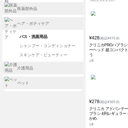
医薬部外品
ヘア・ボティケア
バス・洗面用品
¥428
(税込¥470.8)
クリニカPROハブラシ
シャンプー・コンディショナー
ーヘッド 超コンパクト
う
スキンケア・ビューティー
1本
介護用品
ペット
¥278
(税込¥305.8)
クリニカ アドバンテ
ブラシ 4列レギュラー
かめ
1本