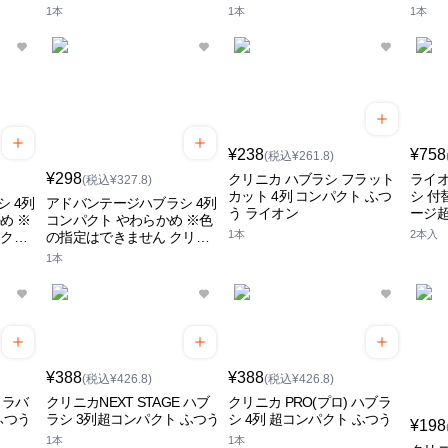
1本
1本
1本
¥238
¥758
(税込¥261.8)
¥298
クリニカ ハブラシ フラット
ライオ
(税込¥327.8)
カット 4列 コンパクト ふつ
シ 付
 4列
アドバンテージハブラシ 4列
う ライオン
ージ超
め ※
コンパクト やわらかめ ※色
1本
2本入
 クリ
の指定はできません クリニ
カ
1本
¥388
¥388
(税込¥426.8)
(税込¥426.8)
 ラバ
クリニカNEXT STAGE ハブ
クリニカ PRO(プロ) ハブラ
ふつう
ラシ 3列超コンパクト ふつう
シ 4列 超コンパクト ふつう
¥198
1本
1本