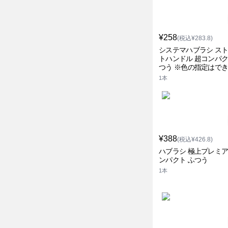
¥258
(税込¥283.8)
システマハブラシ ス
トハンドル 超コンパク
つう ※色の指定はで
ん デンター
1本
¥388
(税込¥426.8)
ハブラシ 極上プレミ
ンパクト ふつう
1本