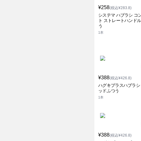
¥258
(税込¥283.8)
システマ ハブラシ コ
ト ストレートハンドル
う
1本
¥388
(税込¥426.8)
ハグキプラスハブラシ
ッドふつう
1本
¥388
(税込¥426.8)