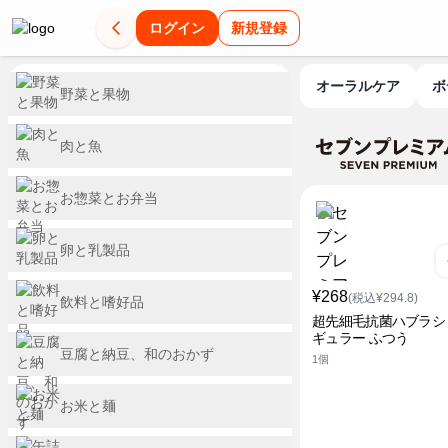
ログイン
新規登録
オーラルケア
野菜と果物
肉と魚
お惣菜とお弁当
卵と乳製品
¥268
(税込¥294.8)
飲料と嗜好品
超先細毛抗菌ハブラシ
ギュラー ふつう
豆腐と納豆、和のおかず
1個
お米と麺