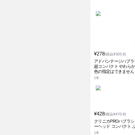
¥278
(税込¥305.8)
アドバンテージハブラシ
超コンパクト やわらか
色の指定はできません
ニカ
1本
¥428
(税込¥470.8)
クリニカPROハブラシ
ーヘッド コンパクト 
1本