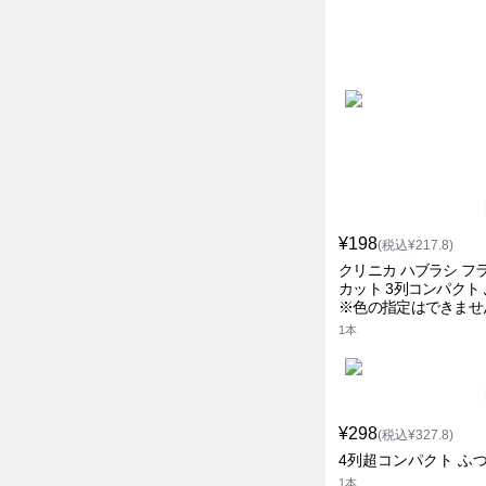
¥198
(税込¥217.8)
クリニカ ハブラシ フ
カット 3列コンパクト
※色の指定はできませ
イオン
1本
¥298
(税込¥327.8)
4列超コンパクト ふ
1本