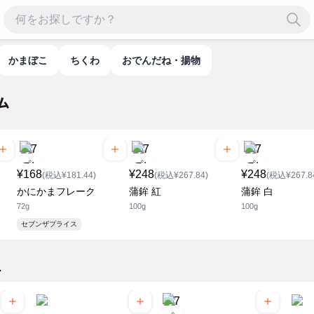
かまぼこ
ちくわ
おでんだね・揚物
¥168
¥248
¥248
(税込¥181.44)
(税込¥267.84)
(税込¥267.8
かにかまフレーク
蒲鉾 紅
蒲鉾 白
72g
100g
100g
セブンザプライス
こ