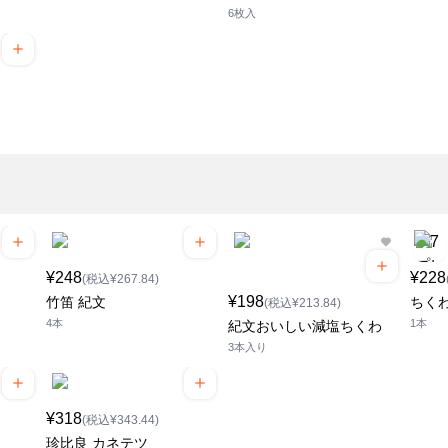
6枚入
¥248
¥228
(税込¥267.84)
¥198
竹笛 紀文
ちく
(税込¥213.84)
4本
1本
紀文おいしい減塩ちくわ
3本入り
¥318
(税込¥343.44)
珍比良 カネテツ