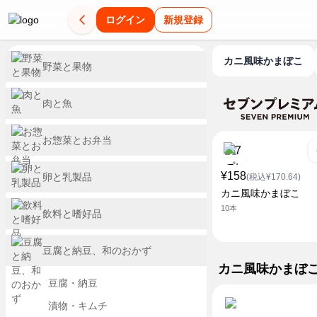
ログイン
新規登録
カニ風味かまぼこ
野菜と果物
肉と魚
お惣菜とお弁当
¥158
卵と乳製品
(税込¥170.64)
カニ風味かまぼこ
10本
飲料と嗜好品
豆腐と納豆、和のおかず
カニ風味かまぼ
豆腐・納豆
漬物・キムチ