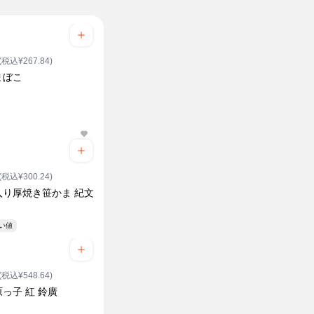
(税込¥267.84)
まぼこ
(税込¥300.24)
入り厚焼き笹かま 紀文
安い値
(税込¥548.64)
っ子 紅 鈴廣