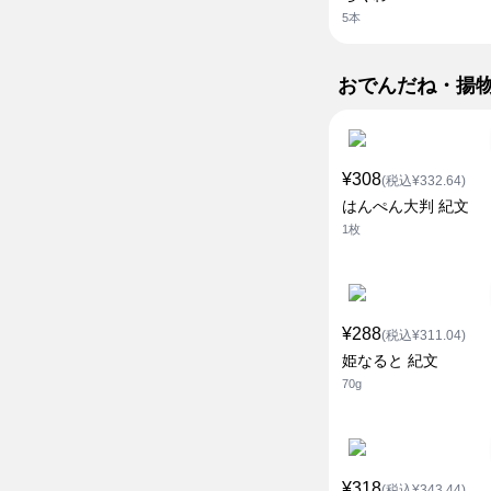
5本
おでんだね・揚
¥308
(税込¥332.64)
はんぺん大判 紀文
1枚
¥288
(税込¥311.04)
姫なると 紀文
70g
¥318
(税込¥343.44)