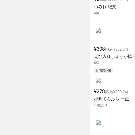
つみれ 紀文
4個
¥308
(税込¥332.64)
えび入紅しょうが揚 
6個
月間安い値
¥278
(税込¥300.24)
小判てんぷら 一正
10枚入り