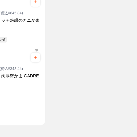
(税込¥645.84)
リッチ魅惑のカニかま
安い値
(税込¥343.44)
肉厚蟹かま GADRE