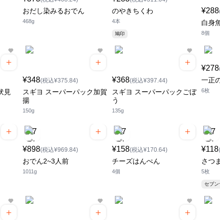
¥288
おだし染みるおでん
のやきちくわ
468g
4本
白身
8個
鳩印
¥278
¥348
¥368
一正
(税込¥375.84)
(税込¥397.44)
6枚
伏見
スギヨ スーパーパック加賀
スギヨ スーパーパックごぼ
揚
う
150g
135g
¥898
¥158
¥118
(税込¥969.84)
(税込¥170.64)
おでん2~3人前
チーズはんぺん
さつ
1011g
4個
5枚
セブ