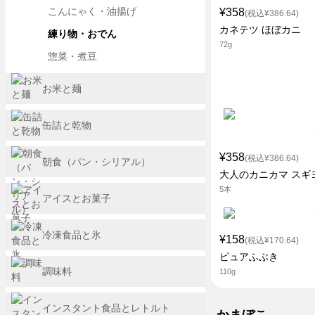
こんにゃく・油揚げ
¥358
(税込¥386.64)
カネテツ ほぼカニ
練り物・おでん
72g
惣菜・煮豆
お米と麺
缶詰と乾物
¥358
(税込¥386.64)
朝食（パン・シリアル）
大人のカニカマ スギ
5本
アイスとお菓子
冷凍食品と氷
¥158
(税込¥170.64)
ピュアふぶき
調味料
110g
インスタント食品とレトルト