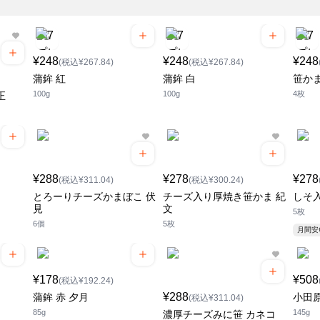
¥248
¥248
¥248
(税込¥267.84)
(税込¥267.84)
蒲鉾 紅
蒲鉾 白
笹か
100g
100g
4枚
正
¥288
¥278
¥278
(税込¥311.04)
(税込¥300.24)
とろーりチーズかまぼこ 伏
チーズ入り厚焼き笹かま 紀
しそ
見
文
5枚
6個
5枚
月間
¥178
¥508
(税込¥192.24)
¥288
蒲鉾 赤 夕月
小田原
(税込¥311.04)
85g
145g
濃厚チーズみに笹 カネコ