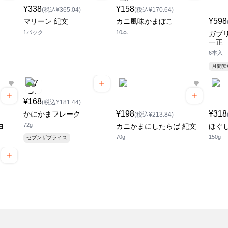
¥338
¥158
(税込¥365.04)
(税込¥170.64)
¥598
マリーン 紀文
カニ風味かまぼこ
1パック
10本
ガブ
一正
6本入
月間
¥168
(税込¥181.44)
¥198
¥318
かにかまフレーク
(税込¥213.84)
72g
ヨ
カニかまにしたらば 紀文
ほぐし
70g
150g
セブンザプライス