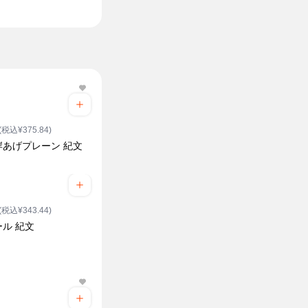
(税込¥375.84)
岸あげプレーン 紀文
り
(税込¥343.44)
ル 紀文
ク