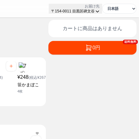
お届け先
〒154-0011 目黒区碑文谷
カートに商品はありません
送料無料
0円
¥248
¥228
¥178
4)
(税込¥267.84)
(税込¥246.24)
(税込¥1
笹かまぼこ
ちくわぶ
ちくわ
4枚
1本
5本