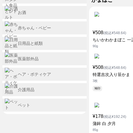
かまぼこ
お酒
赤ちゃん・ベビー
¥508
(税込¥548.64)
ちいかわかまぼこ 一
日用品と紙類
90g
医薬部外品
¥508
(税込¥548.64)
ヘア・ボティケア
特選吉次入り笹かま
3枚
鳩印
介護用品
ペット
¥178
(税込¥192.24)
蒲鉾 白 夕月
85g