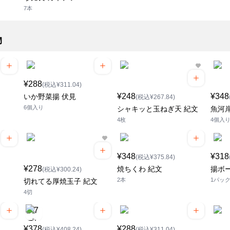
7本
物
¥288
(税込¥311.04)
¥248
¥348
いか野菜揚 伏見
(税込¥267.84)
6個入り
シャキッと玉ねぎ天 紀文
魚河
4枚
4個入
¥348
¥318
(税込¥375.84)
¥278
焼ちくわ 紀文
揚ボー
(税込¥300.24)
2本
1パッ
切れてる厚焼玉子 紀文
4切
¥378
¥288
(税込¥408.24)
(税込¥311.04)