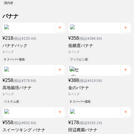
国内産
バナナ
¥218
¥358
(税込¥235.44)
(税込¥386.64)
バナナパック
低糖度バナナ
1パック
1パック
¥ スーパー価格
フィリピン産
¥258
¥388
(税込¥278.64)
(税込¥419.04)
高地栽培バナナ
金のバナナ
1パック
1パック
ベトナム産
¥ スーパー価格
¥558
¥178
(税込¥602.64)
(税込¥192.24)
スイーツキング バナナ
田辺農園バナナ