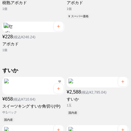
樹熟アボカド
アボカド
1個
1個
¥ スーパー価格
¥228
(税込¥246.24)
アボカド
1個
すいか
¥2,588
(税込¥2,795.04)
¥658
すいか
(税込¥710.64)
1玉
スイーツキング すいか角切り(中)
中1パック
国内産
国内産