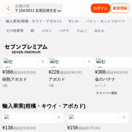
お届け先
ログイン
新規登録
〒154-0011 目黒区碑文谷
輸入果実(柑橘・キウイ・アボカド)
すいか
パイン・カットフルーツ
その他果実
桃
メロン
バナナ
りんご
みかん
¥388
¥228
¥388
(税込¥419.04)
(税込¥246.24)
(税込¥419.04)
樹熟アボカド
アボカド
金のバナナ
1個
1個
1パック
¥ スーパー価格
輸入果実(柑橘・キウイ・アボカド)
¥138
¥158
(税込¥149.04)
(税込¥170.64)