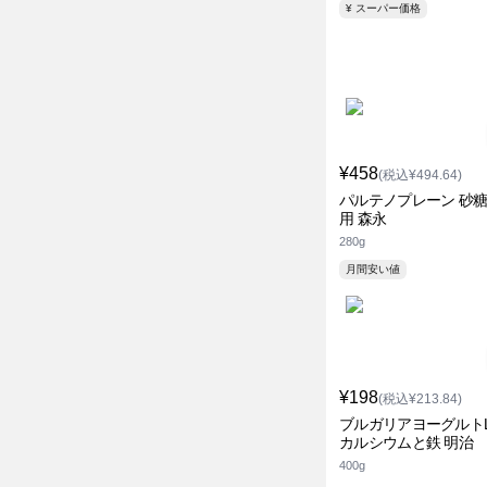
¥ スーパー価格
¥458
(税込¥494.64)
パルテノプレーン 砂
用 森永
280g
月間安い値
¥198
(税込¥213.84)
ブルガリアヨーグルトL
カルシウムと鉄 明治
400g