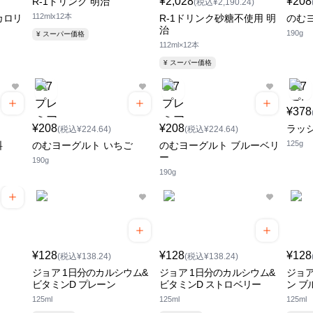
¥2,028
¥208
R-1ドリンク 明治
(税込¥2,190.24)
112mlx12本
カロリ
R-1ドリンク砂糖不使用 明
のむ
治
190g
¥ スーパー価格
112ml×12本
¥ スーパー価格
¥378
¥208
¥208
ラッ
(税込¥224.64)
(税込¥224.64)
125g
料
のむヨーグルト いちご
のむヨーグルト ブルーベリ
ー
190g
190g
¥128
¥128
¥128
(税込¥138.24)
(税込¥138.24)
ジョア 1日分のカルシウム&
ジョア 1日分のカルシウム&
ジョア
ビタミンD プレーン
ビタミンD ストロベリー
ン ブ
125ml
125ml
125ml