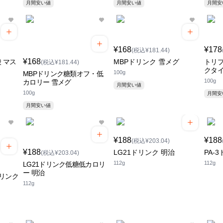
月間安い値
月間安い値
月間
¥168
¥178
(税込¥181.44)
¥168
 マス
MBPドリンク 雪メグ
トリプ
(税込¥181.44)
クタイ
100g
MBPドリンク糖類オフ・低
100g
カロリー 雪メグ
月間安い値
100g
月間
月間安い値
¥188
¥188
(税込¥203.04)
¥188
LG21ドリンク 明治
PA-
(税込¥203.04)
112g
112g
LG21ドリンク低糖低カロリ
ー 明治
リンク
112g