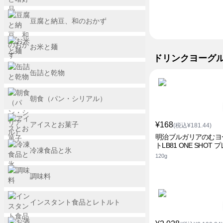
豆腐と納豆、和のおかず
お米と麺
ドリンクヨーグ
缶詰と乾物
朝食（パン・シリアル）
アイスとお菓子
¥168
(税込¥181.44)
明治ブルガリアのむヨ
トLB81 ONE SHOT 
冷凍食品と氷
120g
調味料
インスタント食品とレトルト