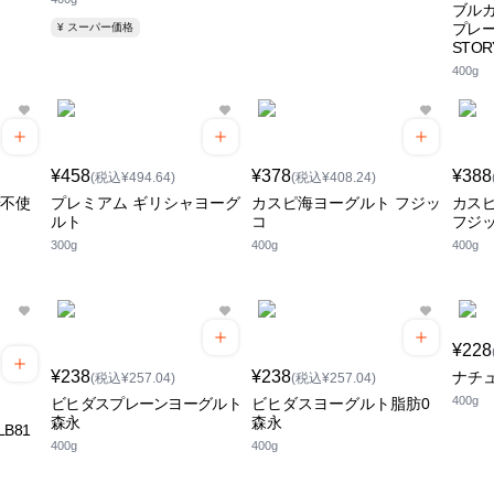
ブルガ
プレー
¥ スーパー価格
STOR
400g
¥458
¥378
¥388
(税込¥494.64)
(税込¥408.24)
糖不使
プレミアム ギリシャヨーグ
カスピ海ヨーグルト フジッ
カス
ルト
コ
フジ
300g
400g
400g
¥228
¥238
¥238
ナチ
(税込¥257.04)
(税込¥257.04)
400g
ビヒダスプレーンヨーグルト
ビヒダスヨーグルト脂肪0
森永
森永
B81
400g
400g