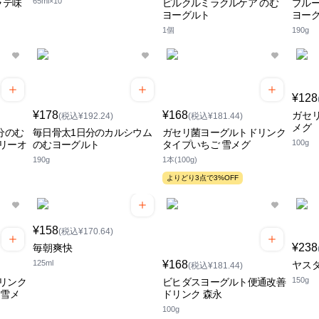
65ml×10
ラテ味
ピルクルミラクルケア のむ
プルー
ヨーグルト
ヨー
1個
190g
¥128
¥178
¥168
ガセ
(税込¥192.24)
(税込¥181.44)
メグ
分のむ
毎日骨太1日分のカルシウム
ガセリ菌ヨーグルトドリンク
100g
リーオ
のむヨーグルト
タイプいちご 雪メグ
190g
1本(100g)
よりどり3点で3%OFF
¥158
(税込¥170.64)
¥238
毎朝爽快
125ml
¥168
ヤス
(税込¥181.44)
150g
リンク
ビヒダスヨーグルト便通改善
 雪メ
ドリンク 森永
100g