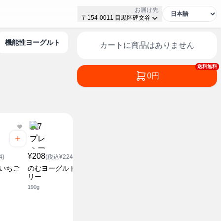
お届け先
〒154-0011 目黒区碑文谷
機能性ヨーグルト
カートに商品はありません
送料無料
0円
¥378
¥378
(税込¥408.24)
(税込¥4
¥208
ラッシー
マンゴーラ
4)
(税込¥224.64)
125g
125g
 いちご
のむヨーグルト ブルーベ
リー
190g