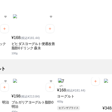
¥168
(税込¥181.44)
ック
ビヒダスヨーグルト便通改善
脂肪0ドリンク 森永
100g
ルト
¥168
(税込¥181.44)
¥198
ヨーグルト
(税込¥213.84)
400g
 明治
ブルガリアヨーグルト脂肪0
明治
¥348
セブンザプライス
400g