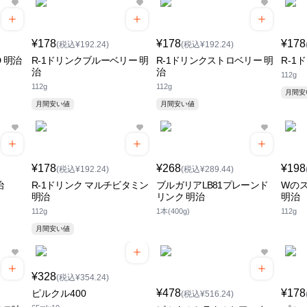
¥178
¥178
¥178
(税込¥192.24)
(税込¥192.24)
D 明治
R-1ドリンクブルーベリー 明
R-1ドリンクストロベリー 明
R-1
治
治
112g
112g
112g
月間
月間安い値
月間安い値
¥178
¥268
¥198
(税込¥192.24)
(税込¥289.44)
治
R-1ドリンク マルチビタミン
ブルガリアLB81プレーンド
Wの
明治
リンク 明治
明治
112g
1本(400g)
112g
月間安い値
¥328
(税込¥354.24)
¥478
¥178
ピルクル400
(税込¥516.24)