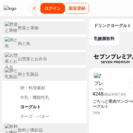
ログイン
新規登録
ドリンクヨーグルト
野菜と果物
乳酸菌飲料
肉と魚
お惣菜とお弁当
卵と乳製品
卵・料理素材
¥248
(税込¥267.84)
牛乳・機能性乳
ごろっと果肉マンゴー
ーグルト
ヨーグルト
190g
チーズ・バター
飲料と嗜好品