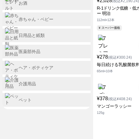
¥2,028
(税込¥2,190.24)
お酒
R-1ドリンク低糖・低
ー 明治
赤ちゃん・ベビー
112ml×12本
¥ スーパー価格
日用品と紙類
医薬部外品
¥278
(税込¥300.24)
毎日続ける乳酸菌飲
ヘア・ボティケア
65ml×10本
介護用品
¥378
(税込¥408.24)
ペット
マンゴーラッシー
125g