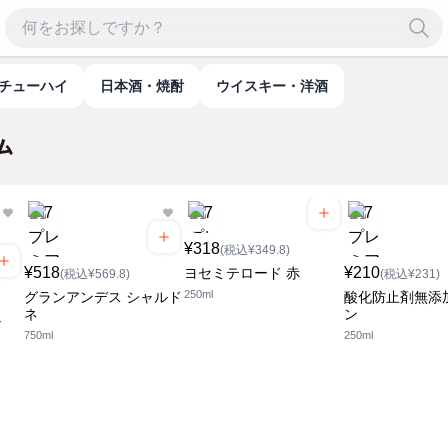
・チューハイ
日本酒・焼酎
ウイスキー・洋酒
¥318
(税込¥349.8)
¥518
¥210
ヨセミテロード 赤
(税込¥569.8)
(税込¥231)
250ml
グランアンデス シャルド
酸化防止剤無添
ネ
ン
ル
750ml
250ml