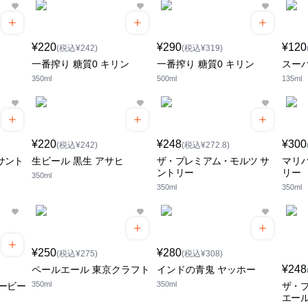
¥220
¥290
¥120
(税込¥242)
(税込¥319)
一番搾り 糖質0 キリン
一番搾り 糖質0 キリン
スーパ
350ml
500ml
135ml
¥220
¥248
¥300
(税込¥242)
(税込¥272.8)
サント
生ビール 黒生 アサヒ
ザ・プレミアム・モルツ サ
マリハ
ントリー
リー
350ml
350ml
350ml
¥250
¥280
(税込¥275)
(税込¥308)
¥248
ペールエール 東京クラフト
インドの青鬼 ヤッホー
350ml
350ml
ービー
ザ・
エール