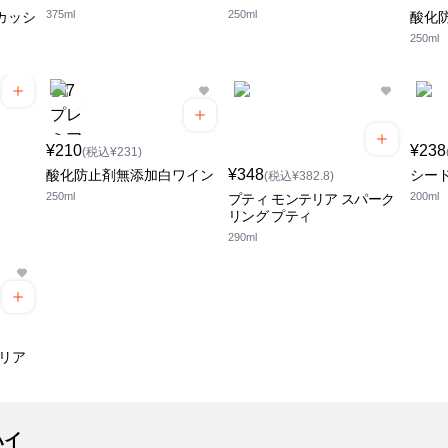
375ml
250ml
カッシ
酸化
250ml
¥210
¥238
(税込¥231)
¥348
酸化防止剤無添加白ワイン
シード
(税込¥382.8)
250ml
200ml
プティ モンテリア スパーク
リング プティ
290ml
テリア
ハイ