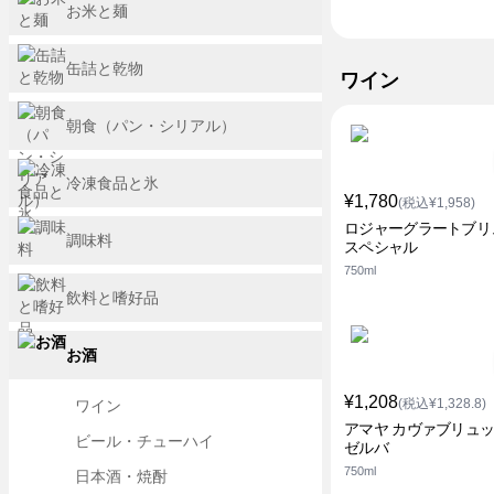
お米と麺
缶詰と乾物
ワイン
朝食（パン・シリアル）
冷凍食品と氷
¥1,780
(税込¥1,958)
ロジャーグラートブリ
調味料
スペシャル
750ml
飲料と嗜好品
お酒
¥1,208
(税込¥1,328.8)
ワイン
アマヤ カヴァブリュ
ビール・チューハイ
ゼルバ
750ml
日本酒・焼酎