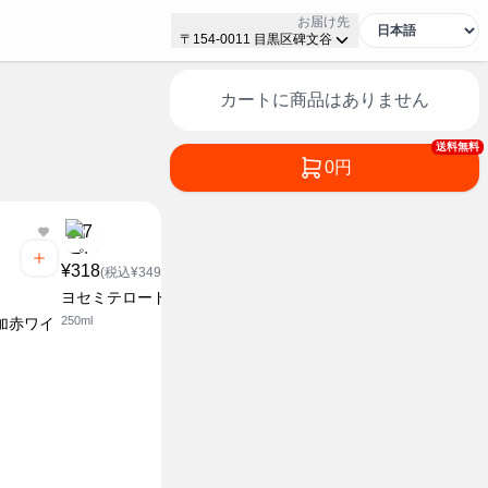
お届け先
〒154-0011 目黒区碑文谷
カートに商品はありません
送料無料
0円
¥318
¥269
(税込¥349.8)
(税込¥2
¥210
ヨセミテロード 白
エールズ 
(税込¥231)
250ml
500ml
加赤ワイ
酸化防止剤無添加白ワイ
ン
250ml