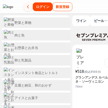
ログイン
新規登録
ワイン
ビール
野菜と果物
肉と魚
お惣菜とお弁当
卵と乳製品
¥518
(税込¥569.8)
インスタント食品とレトルト
グランアンデス カベ
ネ・ソーヴィニヨン
豆腐と納豆、和のおかず
750ml
アイスとお菓子