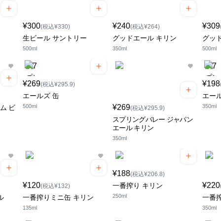
¥300
¥240
¥309
(税込¥330)
(税込¥264)
生ビール サントリー
グッドエール キリン
グッ
500ml
350ml
500ml
¥269
¥198
(税込¥295.9)
エールズ 缶
エール
500ml
¥269
350ml
ム ビ
(税込¥295.9)
スプリングバレー ジャパン
エール キリン
350ml
¥188
(税込¥206.8)
¥120
¥220
一番搾り キリン
(税込¥132)
250ml
ル
一番搾りミニ缶 キリン
一番搾
135ml
350ml