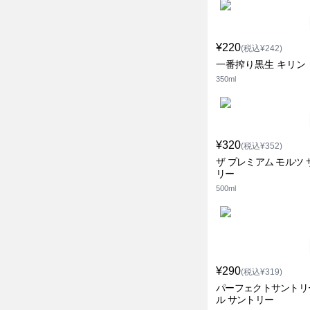
¥220
(税込¥242)
一番搾り黒生 キリン
350ml
¥320
(税込¥352)
ザ プレミアム モルツ 
リー
500ml
¥290
(税込¥319)
パーフェクトサントリ
ル サントリー