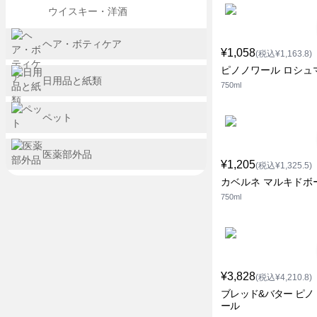
ウイスキー・洋酒
ヘア・ボティケア
¥1,058
(税込¥1,163.8)
ピノノワール ロシュ
日用品と紙類
750ml
ペット
医薬部外品
¥1,205
(税込¥1,325.5)
カベルネ マルキドボ
750ml
¥3,828
(税込¥4,210.8)
ブレッド&バター ピノ
ール