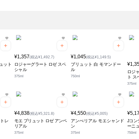
¥1,357
¥1,045
(税込¥1,492.7)
(税込¥1,149.5)
¥1,3
ュット
ロジャーグラート ロゼ スペ
ブリュット 白 モマンドー
シャル
ル
ロジャ
375ml
750ml
ト ス
375ml
¥4,838
¥4,550
¥5,1
(税込¥5,321.8)
(税込¥5,005)
ットレ
モエ ブリュット ロゼ アンペ
アンぺリアル モエシャンド
Jコン
リアル
ン
ーニ
375ml
375ml
750ml