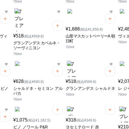
750ml
750ml
750ml
¥1,688
¥2,4
(税込¥1,856.8)
¥518
ラヴィ
山形マスカットベーリーA 朝
ヴィ
(税込¥569.8)
日町
750ml
グランアンデス カベルネ・
720ml
ソーヴィニヨン
750ml
¥628
¥518
¥2,0
(税込¥690.8)
(税込¥569.8)
 ピノ
シャルドネ・セミヨン アル
グランアンデス シャルドネ
レ ジ
パカ
750ml
750ml
750ml
¥1,075
¥318
(税込¥1,182.5)
(税込¥349.8)
¥210
ピノ ノワール P&R
ヨセミテロード 赤