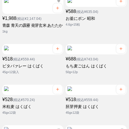
¥588
(税込¥635.04)
¥1,988
お釜にポン 昭和
(税込¥2,147.04)
4.6g×15粒
青森 青天の霹靂 発芽玄米 あたたか
1kg
¥518
¥688
(税込¥559.44)
(税込¥743.04)
ビタバァレー はくばく
もち麦ごはん はくばく
45g×12袋入
50g×12p
¥528
¥518
(税込¥570.24)
(税込¥559.44)
米粒麦 はくばく
胚芽押麦 はくばく
45gx12袋
45gx12袋