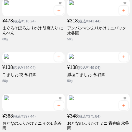
¥478
¥318
(税込¥516.24)
(税込¥343.44)
まぐろそぼろふりかけ 胡麻入り に
アンパンマンふりかけミニパック
んべん
永谷園
80g
50g
¥138
¥138
(税込¥149.04)
(税込¥149.04)
ごましお袋 永谷園
減塩ごましお 永谷園
50g
50g
¥368
¥348
(税込¥397.44)
(税込¥375.84)
おとなのふりかけミニ その1 永谷
おとなのふりかけ ミニ 青春編 永谷
園
園