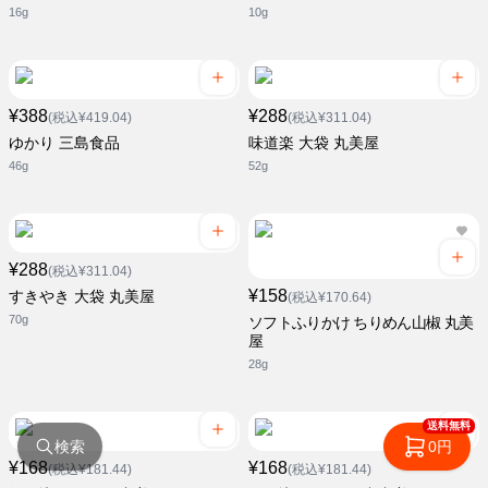
16g
10g
¥388
¥288
(税込¥419.04)
(税込¥311.04)
ゆかり 三島食品
味道楽 大袋 丸美屋
46g
52g
¥288
(税込¥311.04)
¥158
すきやき 大袋 丸美屋
(税込¥170.64)
70g
ソフトふりかけ ちりめん山椒 丸美
屋
28g
送料無料
検索
0円
¥168
¥168
(税込¥181.44)
(税込¥181.44)