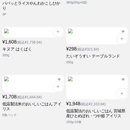
360g(60g×6袋)
パパッとライスやんわかこしひか
り
3P
¥1,608
(税込¥1,736.64)
¥298
キヌア はくばく
(税込¥321.84)
300g
たいぞうすい テーブルランド
250g
¥1,708
(税込¥1,844.64)
¥1,948
低温製法米のおいしいごはん アイ
(税込¥2,103.84)
リス
低温製法のおいしいごはん 宮城県
8食パック
産ひとめぼれ・つや姫 アイリス
150g×10食