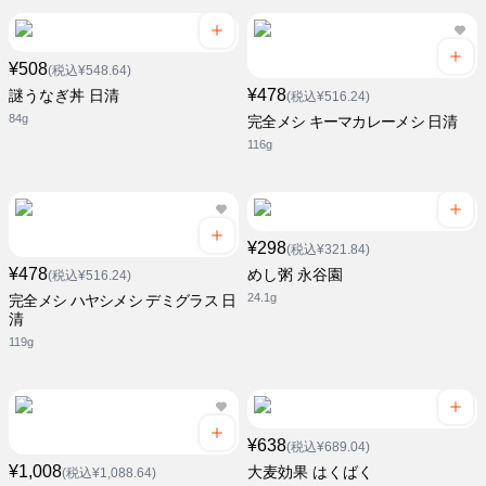
¥508
(税込¥548.64)
¥478
謎うなぎ丼 日清
(税込¥516.24)
84g
完全メシ キーマカレーメシ 日清
116g
¥298
(税込¥321.84)
¥478
めし粥 永谷園
(税込¥516.24)
24.1g
完全メシ ハヤシメシ デミグラス 日
清
119g
¥638
(税込¥689.04)
¥1,008
大麦効果 はくばく
(税込¥1,088.64)