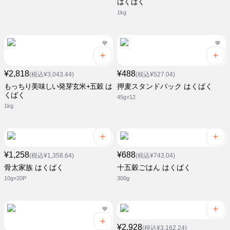
はくばく
1kg
¥2,818
¥488
(税込¥3,043.44)
(税込¥527.04)
もっちり美味しい発芽玄米+五穀 は
押麦スタンドパック はくばく
くばく
45g×12
1kg
¥1,258
¥688
(税込¥1,358.64)
(税込¥743.04)
骨太家族 はくばく
十五穀ごはん はくばく
10g×20P
300g
¥2,928
(税込¥3,162.24)