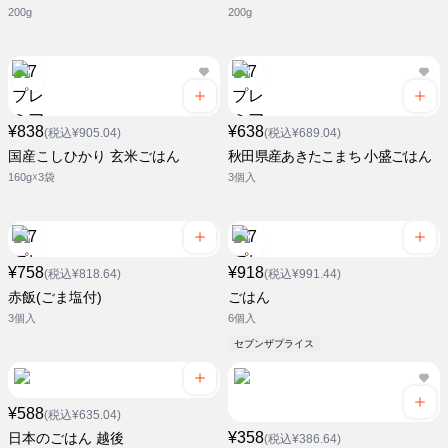
200g
200g
¥838
¥638
(税込¥905.04)
(税込¥689.04)
国産こしひかり 玄米ごはん
秋田県産あきたこまち 小盛ごはん
160g☓3袋
3個入
¥758
¥918
(税込¥818.64)
(税込¥991.44)
赤飯(ごま塩付)
ごはん
3個入
6個入
セブンザプライス
¥588
(税込¥635.04)
¥358
日本のごはん 越後
(税込¥386.64)