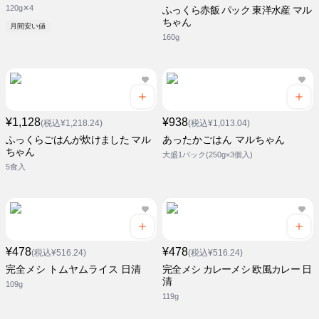
120g✕4
ふっくら赤飯 パック 東洋水産 マル
ちゃん
月間安い値
160g
¥1,128
¥938
(税込¥1,218.24)
(税込¥1,013.04)
ふっくらごはんが炊けました マル
あったかごはん マルちゃん
ちゃん
大盛1パック(250g×3個入)
5食入
¥478
¥478
(税込¥516.24)
(税込¥516.24)
完全メシ トムヤムライス 日清
完全メシ カレーメシ 欧風カレー 日
清
109g
119g