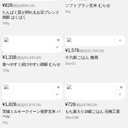
¥828
ソフトブラン玄米 むらせ
(税込¥894.24)
2kg
たんぱく質が摂れるお豆ブレンド
雑穀 はくばく
180g
¥1,578
(税込¥1,704.24)
¥1,338
十六穀ごはん 種商
(税込¥1,445.04)
25g×22
食べやすく続けやすい雑穀 むらせ
720g
¥1,828
¥728
(税込¥1,974.24)
(税込¥786.24)
茨城ミルキークイーン発芽玄米 パ
もち麦入り18穀ごはん 石橋工業
ール
30g×10袋
1kg