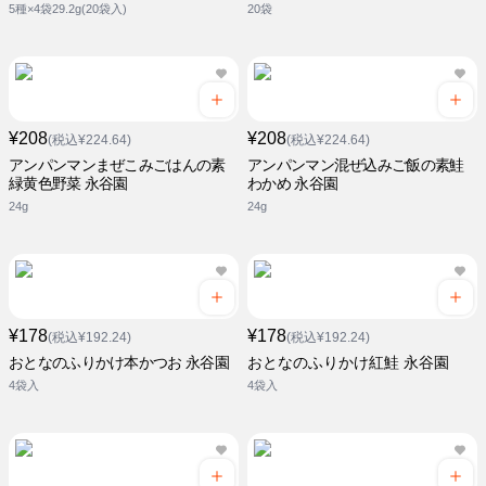
5種×4袋29.2g(20袋入)
20袋
¥208
¥208
(税込¥224.64)
(税込¥224.64)
アンパンマンまぜこみごはんの素
アンパンマン混ぜ込みご飯の素鮭
緑黄色野菜 永谷園
わかめ 永谷園
24g
24g
¥178
¥178
(税込¥192.24)
(税込¥192.24)
おとなのふりかけ本かつお 永谷園
おとなのふりかけ紅鮭 永谷園
4袋入
4袋入