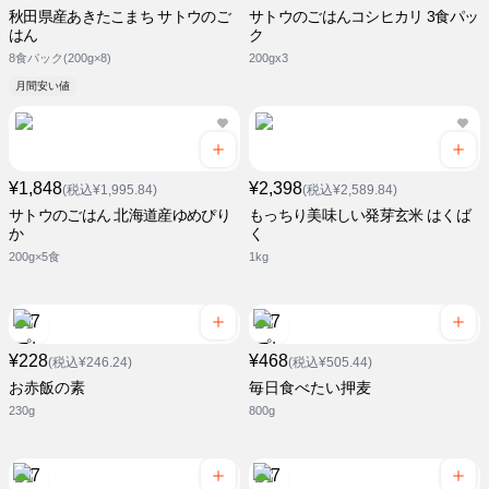
秋田県産あきたこまち サトウのご
サトウのごはんコシヒカリ 3食パッ
はん
ク
8食パック(200g×8)
200gx3
月間安い値
¥1,848
¥2,398
(税込¥1,995.84)
(税込¥2,589.84)
サトウのごはん 北海道産ゆめぴり
もっちり美味しい発芽玄米 はくば
か
く
200g×5食
1kg
¥228
¥468
(税込¥246.24)
(税込¥505.44)
お赤飯の素
毎日食べたい押麦
230g
800g