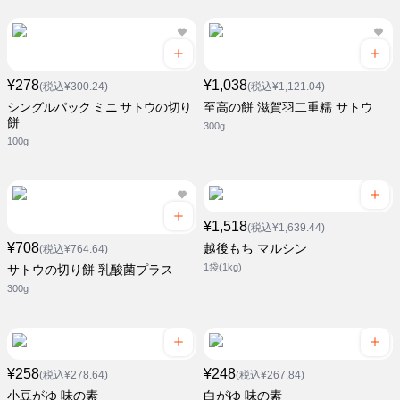
¥278
¥1,038
(税込¥300.24)
(税込¥1,121.04)
シングルパック ミニ サトウの切り
至高の餅 滋賀羽二重糯 サトウ
餅
300g
100g
¥1,518
(税込¥1,639.44)
¥708
越後もち マルシン
(税込¥764.64)
1袋(1kg)
サトウの切り餅 乳酸菌プラス
300g
¥258
¥248
(税込¥278.64)
(税込¥267.84)
小豆がゆ 味の素
白がゆ 味の素