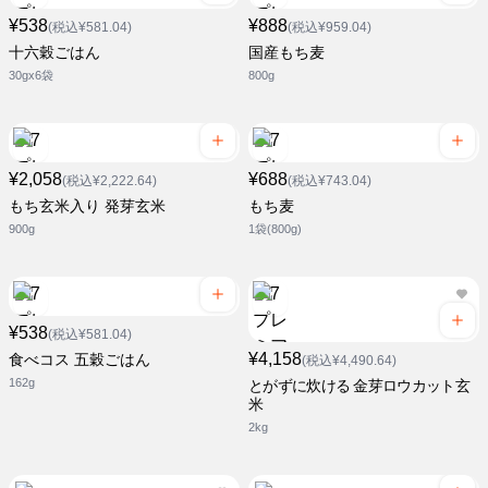
¥538
¥888
(税込¥581.04)
(税込¥959.04)
十六穀ごはん
国産もち麦
30gx6袋
800g
¥2,058
¥688
(税込¥2,222.64)
(税込¥743.04)
もち玄米入り 発芽玄米
もち麦
900g
1袋(800g)
¥538
(税込¥581.04)
¥4,158
食べコス 五穀ごはん
(税込¥4,490.64)
162g
とがずに炊ける 金芽ロウカット玄
米
2kg