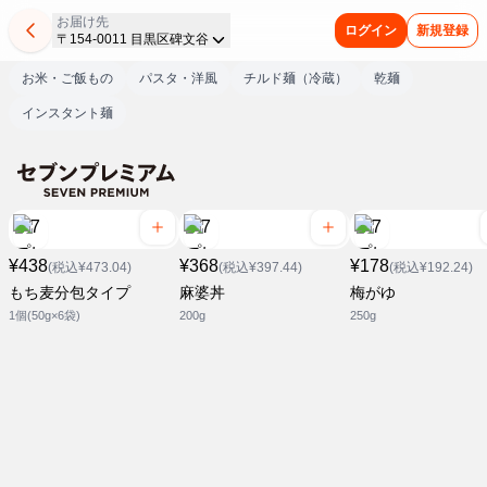
お届け先
ログイン
新規登録
〒154-0011 目黒区碑文谷
お米・ご飯もの
パスタ・洋風
チルド麺（冷蔵）
乾麺
インスタント麺
¥438
¥368
¥178
(税込¥473.04)
(税込¥397.44)
(税込¥192.24)
もち麦分包タイプ
麻婆丼
梅がゆ
1個(50g×6袋)
200g
250g