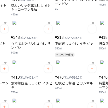
サンビシ
450ml
うゆ
味わいリッチ減塩しょうゆ
1L
キッコーマン食品
450ml
¥348
¥218
¥418
(税込¥375.84)
(税込¥235.44)
ビキ
うす塩金ラベルしょうゆ サ
本醸造しょうゆ イチビキ
減塩
ンビシ
750ml
750ml
800ml
¥ スーパー価格
¥418
¥478
¥478
(税込¥451.44)
(税込¥516.24)
ーマン
無添加国産しょうゆ イチビ
牡蠣だし醤油 ヒガシマル
特選丸
キ
ーマ
400ml
750ml
750ml