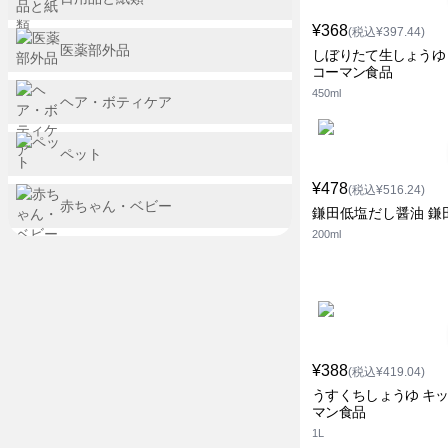
¥368
(税込¥397.44)
医薬部外品
しぼりたて生しょうゆ
コーマン食品
450ml
ヘア・ボティケア
ペット
¥478
(税込¥516.24)
赤ちゃん・ベビー
鎌田低塩だし醤油 鎌
200ml
¥388
(税込¥419.04)
うすくちしょうゆ キ
マン食品
1L