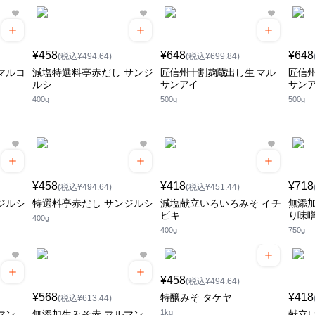
¥458
¥648
¥648
(税込¥494.64)
(税込¥699.84)
マルコ
減塩特選料亭赤だし サンジ
匠信州十割麹蔵出し生 マル
匠信州
ルシ
サンアイ
サン
400g
500g
500g
¥458
¥418
¥718
(税込¥494.64)
(税込¥451.44)
ジルシ
特選料亭赤だし サンジルシ
減塩献立いろいろみそ イチ
無添加
ビキ
り味
400g
400g
750g
¥458
(税込¥494.64)
¥568
¥418
特醸みそ タケヤ
(税込¥613.44)
1kg
マン
無添加生みそ赤 マルマン
献立