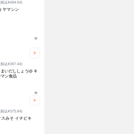
(税込¥494.64)
油 ヤマシン
(税込¥397.44)
まいだししょうゆ キ
ーマン食品
(税込¥375.84)
クスみそ イチビキ