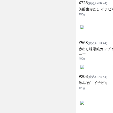
¥728
(税込¥786.24)
芳醇生赤だし イチビ
750g
¥568
(税込¥613.44)
赤出し味噌銀カップ 
ュー
400g
¥208
(税込¥224.64)
酢みそ白 イチビキ
120g