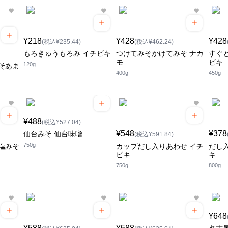
¥218
¥428
¥428
(税込¥235.44)
(税込¥462.24)
もろきゅうもろみ イチビキ
つけてみそかけてみそ ナカ
すぐ
モ
ビキ
120g
そあま
400g
450g
¥488
(税込¥527.04)
¥548
¥378
仙台みそ 仙台味噌
(税込¥591.84)
750g
塩みそ
カップだし入りあわせ イチ
だし
ビキ
キ
750g
800g
¥648