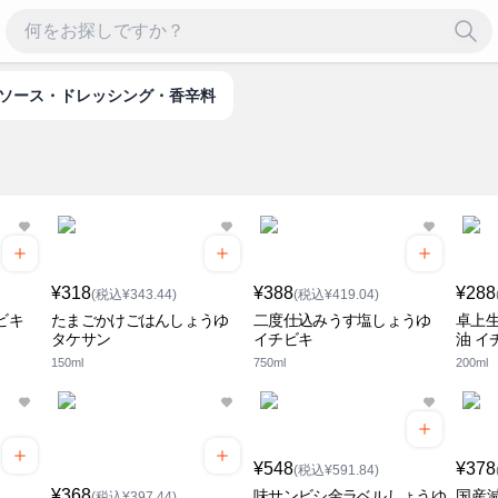
ソース・ドレッシング・香辛料
¥318
¥388
¥288
(税込¥343.44)
(税込¥419.04)
ビキ
たまごかけごはんしょうゆ
二度仕込みうす塩しょうゆ
卓上
タケサン
イチビキ
油 イ
150ml
750ml
200ml
¥548
¥378
(税込¥591.84)
¥368
味サンビシ金ラベルしょうゆ
国産
(税込¥397.44)