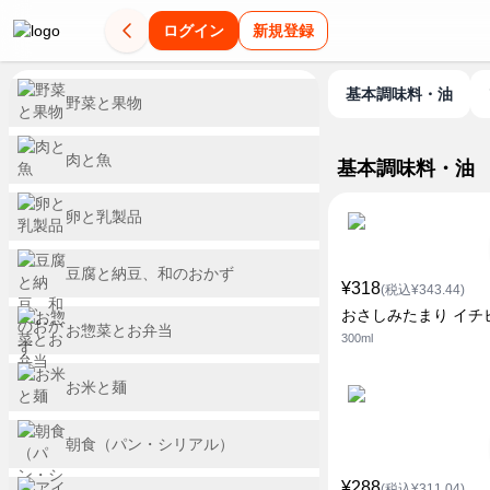
ログイン
新規登録
基本調味料・油
野菜と果物
肉と魚
基本調味料・油
卵と乳製品
豆腐と納豆、和のおかず
¥318
(税込¥343.44)
おさしみたまり イチ
お惣菜とお弁当
300ml
お米と麺
朝食（パン・シリアル）
¥288
(税込¥311.04)