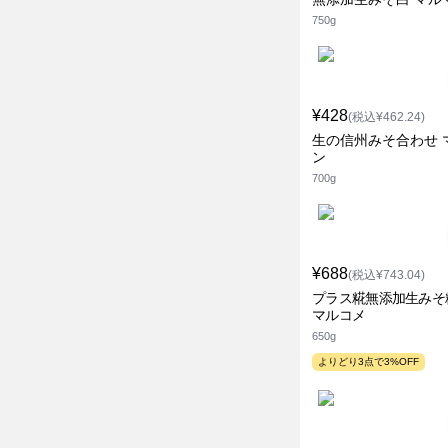
750g
¥428
(税込¥462.24)
生の信州みそ合わせ 
ン
700g
¥688
(税込¥743.04)
プラス糀無添加生みそ
マルコメ
650g
よりどり3点で3%OFF