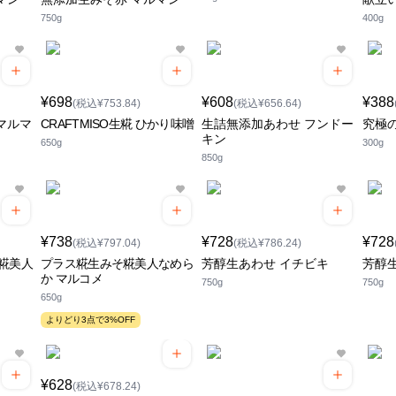
750g
400g
¥698
¥608
¥388
(税込¥753.84)
(税込¥656.64)
マルマ
CRAFTMISO生糀 ひかり味噌
生詰無添加あわせ フンドー
究極
キン
650g
300g
850g
¥738
¥728
¥728
(税込¥797.04)
(税込¥786.24)
糀美人
プラス糀生みそ糀美人なめら
芳醇生あわせ イチビキ
芳醇
か マルコメ
750g
750g
650g
よりどり3点で3%OFF
¥628
(税込¥678.24)