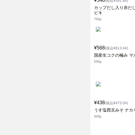
¥548
(税込¥591.84)
カップだし入り赤だし
ビキ
750g
¥568
(税込¥613.44)
国産生コクの極み マ
500g
¥438
(税込¥473.04)
うす塩西京みそ ナカ
500g