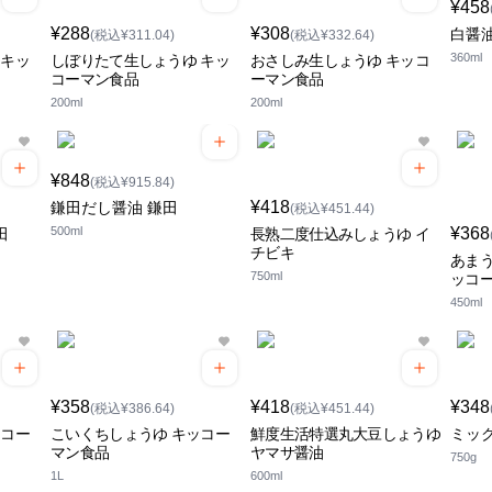
¥458
¥288
¥308
白醤
(税込¥311.04)
(税込¥332.64)
360ml
 キッ
しぼりたて生しょうゆ キッ
おさしみ生しょうゆ キッコ
コーマン食品
ーマン食品
200ml
200ml
¥848
(税込¥915.84)
¥418
鎌田だし醤油 鎌田
(税込¥451.44)
500ml
¥368
田
長熟二度仕込みしょうゆ イ
チビキ
あまう
750ml
ッコ
450ml
¥358
¥418
¥348
(税込¥386.64)
(税込¥451.44)
ッコー
こいくちしょうゆ キッコー
鮮度生活特選丸大豆しょうゆ
ミッ
マン食品
ヤマサ醤油
750g
1L
600ml