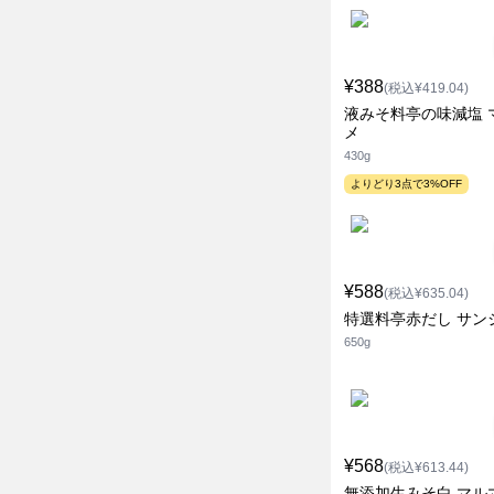
¥388
(税込¥419.04)
液みそ料亭の味減塩 
メ
430g
よりどり3点で3%OFF
¥588
(税込¥635.04)
特選料亭赤だし サン
650g
¥568
(税込¥613.44)
無添加生みそ白 マル