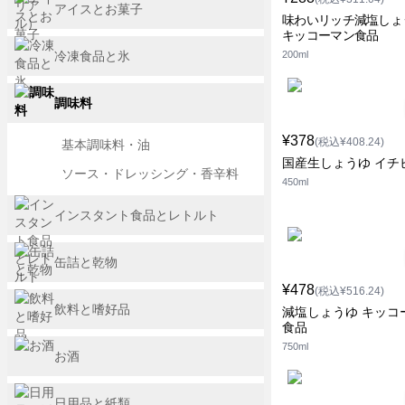
アイスとお菓子
味わいリッチ減塩しょ
キッコーマン食品
冷凍食品と氷
200ml
調味料
¥378
(税込¥408.24)
基本調味料・油
国産生しょうゆ イチ
ソース・ドレッシング・香辛料
450ml
インスタント食品とレトルト
缶詰と乾物
¥478
(税込¥516.24)
飲料と嗜好品
減塩しょうゆ キッコ
食品
750ml
お酒
日用品と紙類