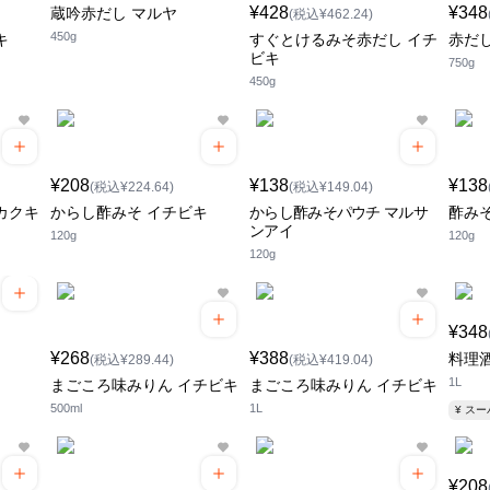
¥428
¥348
蔵吟赤だし マルヤ
(税込¥462.24)
450g
キ
すぐとけるみそ赤だし イチ
赤だ
ビキ
750g
450g
¥208
¥138
¥138
(税込¥224.64)
(税込¥149.04)
カクキ
からし酢みそ イチビキ
からし酢みそパウチ マルサ
酢み
ンアイ
120g
120g
120g
¥348
¥268
¥388
料理
(税込¥289.44)
(税込¥419.04)
1L
まごころ味みりん イチビキ
まごころ味みりん イチビキ
500ml
1L
¥ ス
¥208