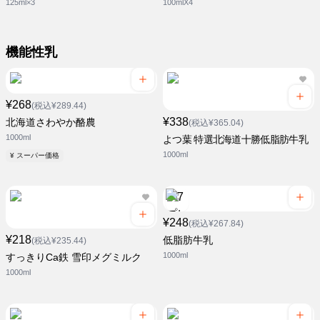
125ml×3
100mlX4
機能性乳
¥268
(税込¥289.44)
¥338
北海道さわやか酪農
(税込¥365.04)
1000ml
よつ葉 特選北海道十勝低脂肪牛乳
1000ml
¥ スーパー価格
¥248
(税込¥267.84)
¥218
低脂肪牛乳
(税込¥235.44)
1000ml
すっきりCa鉄 雪印メグミルク
1000ml