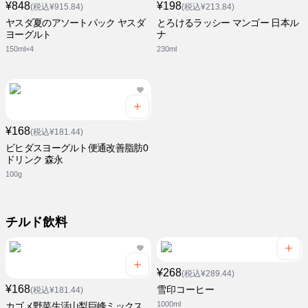
¥848
¥198
(税込¥915.84)
(税込¥213.84)
ヤスダ夏のアソートパック ヤスダ
とろけるラッシー マンゴー 日本ル
ヨーグルト
ナ
150ml×4
230ml
¥168
(税込¥181.44)
ビヒダスヨーグルト便通改善脂肪0
ドリンク 森永
100g
チルド飲料
¥268
(税込¥289.44)
¥168
雪印コーヒー
(税込¥181.44)
1000ml
カゴメ野菜生活山梨巨峰ミックス