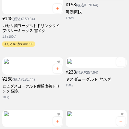
¥158
(税込¥170.64)
毎朝爽快
¥148
125ml
(税込¥159.84)
ガセリ菌ヨーグルトドリンクタイ
プベリーミックス 雪メグ
1本(100g)
よりどり3点で3%OFF
¥238
(税込¥257.04)
¥168
ヤスダヨーグルト ヤスダ
(税込¥181.44)
150g
ビヒダスヨーグルト便通改善ドリ
ンク 森永
100g