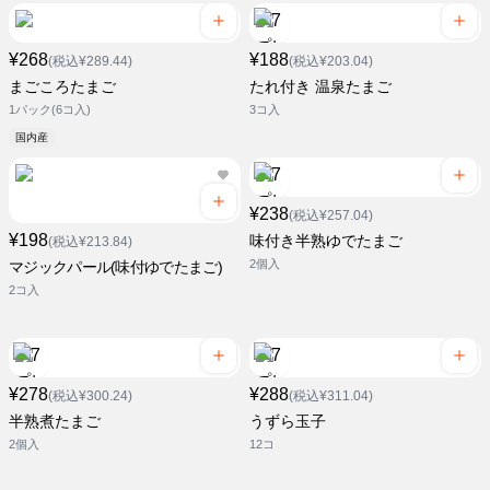
¥268
¥188
(税込¥289.44)
(税込¥203.04)
まごころたまご
たれ付き 温泉たまご
1パック(6コ入)
3コ入
国内産
¥238
(税込¥257.04)
¥198
味付き半熟ゆでたまご
(税込¥213.84)
2個入
マジックパール(味付ゆでたまご)
2コ入
¥278
¥288
(税込¥300.24)
(税込¥311.04)
半熟煮たまご
うずら玉子
2個入
12コ