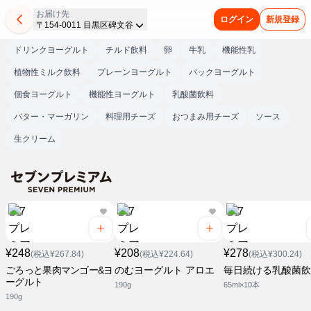
お届け先
ログイン
新規登録
〒154-0011 目黒区碑文谷
ドリンクヨーグルト
チルド飲料
卵
牛乳
機能性乳
植物性ミルク飲料
プレーンヨーグルト
パックヨーグルト
個食ヨーグルト
機能性ヨーグルト
乳酸菌飲料
バター・マーガリン
料理用チーズ
おつまみ用チーズ
ソース
生クリーム
¥248
¥208
¥278
(税込¥267.84)
(税込¥224.64)
(税込¥300.24)
ごろっと果肉マンゴー&ヨ
のむヨーグルト アロエ
毎日続ける乳酸菌飲
ーグルト
190g
65ml×10本
190g