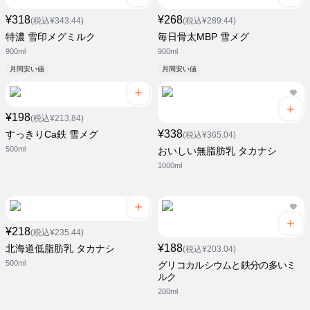
¥318
¥268
(税込¥343.44)
(税込¥289.44)
特濃 雪印メグミルク
毎日骨太MBP 雪メグ
900ml
900ml
月間安い値
月間安い値
¥198
(税込¥213.84)
¥338
すっきりCa鉄 雪メグ
(税込¥365.04)
500ml
おいしい無脂肪乳 タカナシ
1000ml
¥218
(税込¥235.44)
¥188
北海道低脂肪乳 タカナシ
(税込¥203.04)
500ml
グリコカルシウムと鉄分の多いミ
ルク
200ml