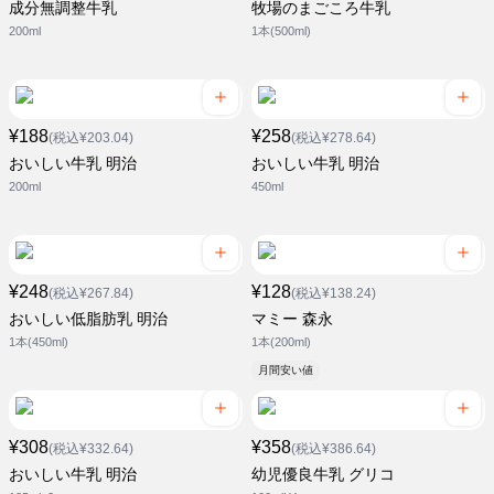
成分無調整牛乳
牧場のまごころ牛乳
200ml
1本(500ml)
¥188
¥258
(税込¥203.04)
(税込¥278.64)
おいしい牛乳 明治
おいしい牛乳 明治
200ml
450ml
¥248
¥128
(税込¥267.84)
(税込¥138.24)
おいしい低脂肪乳 明治
マミー 森永
1本(450ml)
1本(200ml)
月間安い値
¥308
¥358
(税込¥332.64)
(税込¥386.64)
おいしい牛乳 明治
幼児優良牛乳 グリコ