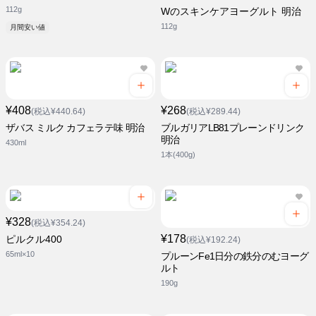
112g
Wのスキンケアヨーグルト 明治
112g
月間安い値
¥408
¥268
(税込¥440.64)
(税込¥289.44)
ザバス ミルク カフェラテ味 明治
ブルガリアLB81プレーンドリンク
明治
430ml
1本(400g)
¥328
(税込¥354.24)
¥178
ピルクル400
(税込¥192.24)
65ml×10
プルーンFe1日分の鉄分のむヨーグ
ルト
190g