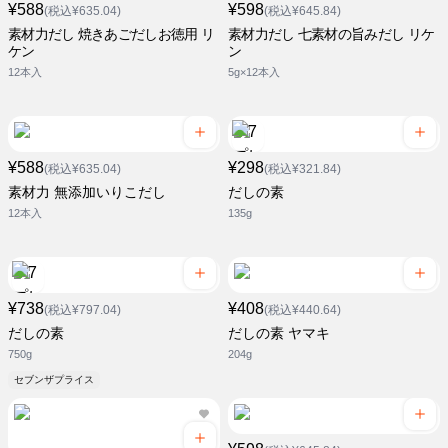
¥588
¥598
(税込¥635.04)
(税込¥645.84)
素材力だし 焼きあごだしお徳用 リ
素材力だし 七素材の旨みだし リケ
ケン
ン
12本入
5g×12本入
¥588
¥298
(税込¥635.04)
(税込¥321.84)
素材力 無添加いりこだし
だしの素
12本入
135g
¥738
¥408
(税込¥797.04)
(税込¥440.64)
だしの素
だしの素 ヤマキ
750g
204g
セブンザプライス