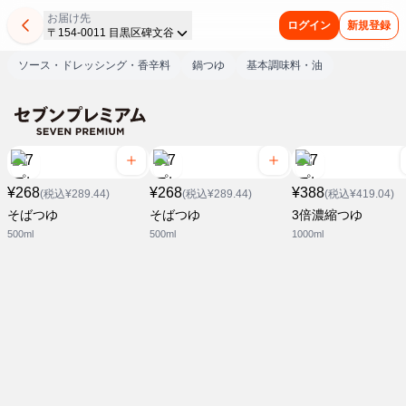
お届け先
ログイン
新規登録
〒154-0011 目黒区碑文谷
ソース・ドレッシング・香辛料
鍋つゆ
基本調味料・油
¥268
¥268
¥388
(税込¥289.44)
(税込¥289.44)
(税込¥419.04)
そばつゆ
そばつゆ
3倍濃縮つゆ
500ml
500ml
1000ml