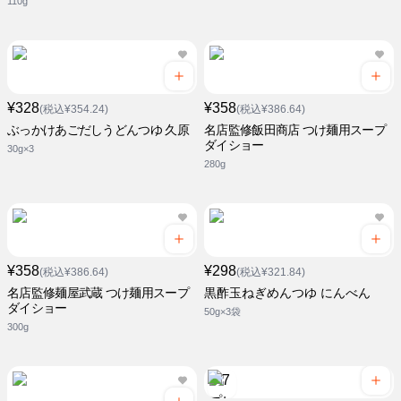
110g
¥328
¥358
(税込¥354.24)
(税込¥386.64)
ぶっかけあごだしうどんつゆ 久原
名店監修飯田商店 つけ麺用スープ
ダイショー
30g×3
280g
¥358
¥298
(税込¥386.64)
(税込¥321.84)
名店監修麺屋武蔵 つけ麺用スープ
黒酢玉ねぎめんつゆ にんべん
ダイショー
50g×3袋
300g