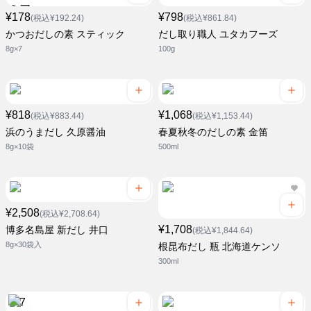
¥178
¥798
(税込¥192.24)
(税込¥861.84)
かつおだしの素 スティック
だし取り職人 ユタカフーズ
8g×7
100g
¥818
¥1,068
(税込¥883.44)
(税込¥1,153.44)
浜のうまだし 久原醤油
春夏秋冬のだしの素 金笛
8g×10袋
500ml
¥2,508
(税込¥2,708.64)
¥1,708
博多名島屋 新だし 井口
(税込¥1,844.64)
8g×30袋入
根昆布だし 瓶 北海道ケンソ
300ml