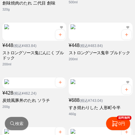
500ml
創味焼肉のたれ 二代目 創味
320g
¥448
¥448
(税込¥483.84)
(税込¥483.84)
ストロングソース鬼にんにく ブル
ストロングソース鬼辛 ブルドック
ドック
200ml
200ml
¥428
(税込¥462.24)
¥688
炭焼風豚丼のたれ ソラチ
(税込¥743.04)
200g
すき焼わりした 人形町今半
460g
送料無料
検索
0円