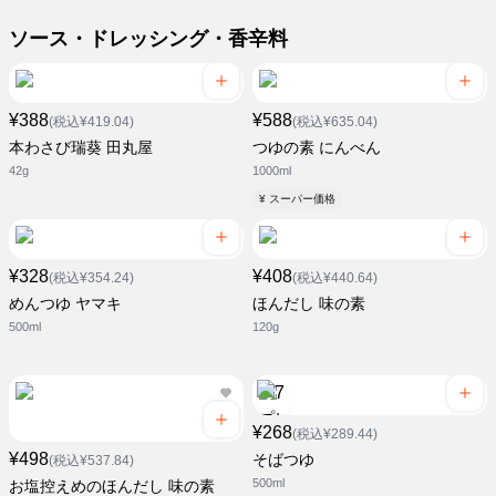
ソース・ドレッシング・香辛料
¥388
¥588
(税込¥419.04)
(税込¥635.04)
本わさび瑞葵 田丸屋
つゆの素 にんべん
42g
1000ml
¥ スーパー価格
¥328
¥408
(税込¥354.24)
(税込¥440.64)
めんつゆ ヤマキ
ほんだし 味の素
500ml
120g
¥268
(税込¥289.44)
¥498
そばつゆ
(税込¥537.84)
500ml
お塩控えめのほんだし 味の素