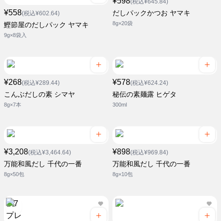
¥598
(税込¥645.84)
¥558
だしパックかつお ヤマキ
(税込¥602.64)
8g×20袋
鰹節屋のだしパック ヤマキ
9g×8袋入
¥268
¥578
(税込¥289.44)
(税込¥624.24)
こんぶだしの素 シマヤ
秘伝の素麺露 ヒゲタ
8g×7本
300ml
¥3,208
¥898
(税込¥3,464.64)
(税込¥969.84)
万能和風だし 千代の一番
万能和風だし 千代の一番
8g×50包
8g×10包