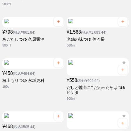
500ml
¥798
¥1,568
(税込¥861.84)
(税込¥1,693.44)
あごだしつゆ 久原醤油
老舗の味つゆ 佐々長
500ml
500ml
¥458
(税込¥494.64)
¥558
極上もりつゆ 永坂更科
(税込¥602.64)
190g
だしと醤油にこだわったそばつゆ
ヒゲタ
300ml
¥468
(税込¥505.44)