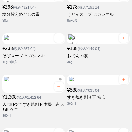
¥298
¥178
(税込¥321.84)
(税込¥192.24)
塩分控えめだしの素
うどんスープ ヒガシマル
90g
8gx6袋
¥238
¥138
(税込¥257.04)
(税込¥149.04)
そばスープ ヒガシマル
おでんの素
11g×4個入
36g
¥588
(税込¥635.04)
¥1,308
すき焼き割り下 柿安
(税込¥1,412.64)
360ml
人形町今半 すき焼割下 木樽仕込 人
形町今半
360ml