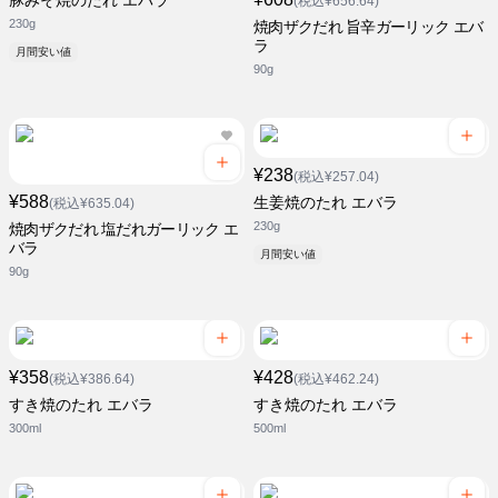
豚みそ焼のたれ エバラ
(税込¥656.64)
230g
焼肉ザクだれ 旨辛ガーリック エバ
ラ
月間安い値
90g
¥238
(税込¥257.04)
¥588
生姜焼のたれ エバラ
(税込¥635.04)
230g
焼肉ザクだれ 塩だれガーリック エ
バラ
月間安い値
90g
¥358
¥428
(税込¥386.64)
(税込¥462.24)
すき焼のたれ エバラ
すき焼のたれ エバラ
300ml
500ml