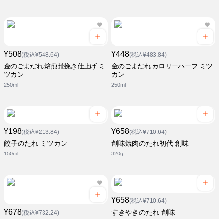
¥508
¥448
(税込¥548.64)
(税込¥483.84)
金のごまだれ 焙煎荒挽き仕上げ ミ
金のごまだれ カロリーハーフ ミツ
ツカン
カン
250ml
250ml
¥198
¥658
(税込¥213.84)
(税込¥710.64)
餃子のたれ ミツカン
創味焼肉のたれ初代 創味
150ml
320g
¥658
(税込¥710.64)
¥678
すきやきのたれ 創味
(税込¥732.24)