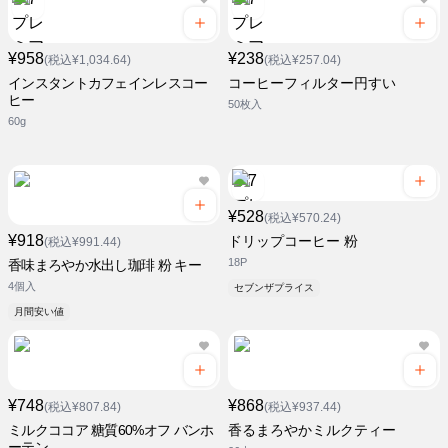
¥958
¥238
(税込¥1,034.64)
(税込¥257.04)
インスタントカフェインレスコー
コーヒーフィルター円すい
ヒー
50枚入
60g
¥528
(税込¥570.24)
¥918
ドリップコーヒー 粉
(税込¥991.44)
18P
香味まろやか水出し珈琲 粉 キー
4個入
セブンザプライス
月間安い値
¥748
¥868
(税込¥807.84)
(税込¥937.44)
ミルクココア 糖質60%オフ バンホ
香るまろやかミルクティー
ーテン