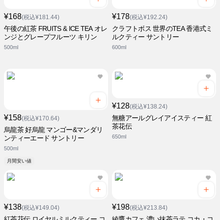
¥168
¥178
(税込¥181.44)
(税込¥192.24)
午後の紅茶 FRUITS & ICE TEA オレ
クラフトボス 世界のTEA 香港式ミ
ンジとグレープフルーツ キリン
ルクティー サントリー
500ml
600ml
¥128
(税込¥138.24)
¥158
無糖アールグレイアイスティー 紅
(税込¥170.64)
茶花伝
烏龍茶 好烏龍 マンゴー&マンダリ
650ml
ンティーエード サントリー
500ml
月間安い値
¥138
¥198
(税込¥149.04)
(税込¥213.84)
紅茶花伝 ロイヤルミルクティー コ
綾鷹カフェ 濃い抹茶ラテ コカ・コ