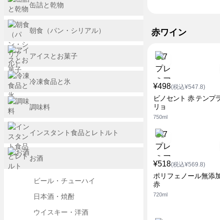
缶詰と乾物
朝食（パン・シリアル）
赤ワイン
アイスとお菓子
冷凍食品と氷
¥498
(税込¥547.8)
ビノセント 赤 テンプ
リョ
調味料
750ml
インスタント食品とレトルト
お酒
¥518
(税込¥569.8)
ポリフェノール無添
ビール・チューハイ
赤
720ml
日本酒・焼酎
ウイスキー・洋酒