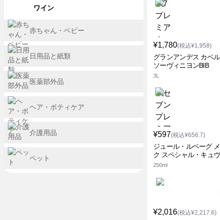
ワイン
赤ちゃん・ベビー
¥1,780
(税込¥1,958)
日用品と紙類
グランアンデス カベ
ソーヴィニヨンBIB
3L
医薬部外品
ヘア・ボティケア
介護用品
¥597
(税込¥656.7)
ジュール・ルベーグ 
ク スペシャル・キュ
ペット
250ml
¥2,016
(税込¥2,217.6)