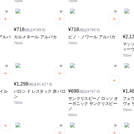
750ml
750ml
¥718
¥718
(税込¥789.8)
(税込¥789.8)
¥2,1
アルパ
カルメネール アルパカ
ピノ・ノワール アルパカ
750ml
750ml
マッソ
ィー
750ml
¥1,298
(税込¥1,427.8)
¥698
¥1,4
マイル
バロン ド レスタック 赤 バロ
(税込¥767.8)
ン
サンクリスピーノ ロッソ オ
フェ
750ml
ーガニック サンクリスピー
ヴォ 
ノ
750ml
500ml