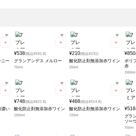
¥538
¥210
¥850
(税込¥591.8)
(税込¥231)
ラニー
グランアンデス メルロー
酸化防止剤無添加赤ワイン
ポリ
赤
750ml
250ml
1500ml
¥748
¥468
(税込¥822.8)
(税込¥514.8)
¥518
加濃い
酸化防止剤無添加赤ワイン
酸化防止剤無添加赤ワイン
1500ml
720ml
グラン
ソー
750ml