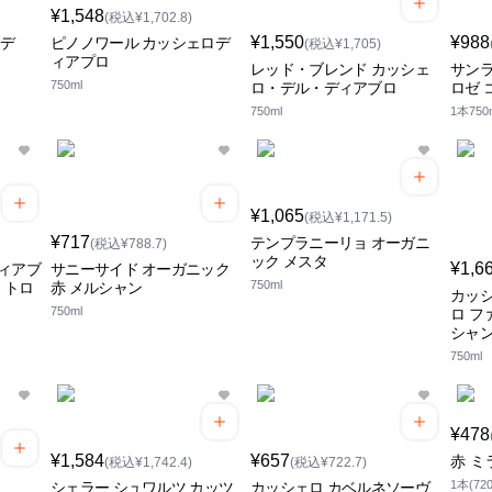
¥1,548
(税込¥1,702.8)
¥1,550
¥988
・デ
ピノノワール カッシェロデ
(税込¥1,705)
ィアプロ
レッド・ブレンド カッシェ
サンラ
750ml
ロ・デル・ディアブロ
ロゼ 
750ml
1本750
¥1,065
(税込¥1,171.5)
¥717
テンプラニーリョ オーガニ
(税込¥788.7)
ック メスタ
¥1,6
ィアブ
サニーサイド オーガニック
750ml
・トロ
赤 メルシャン
カッ
750ml
ロ フ
シャ
750ml
¥478
¥1,584
¥657
赤 ミ
(税込¥1,742.4)
(税込¥722.7)
1本(720
シェラー シュワルツ カッツ
カッシェロ カベルネソーヴ