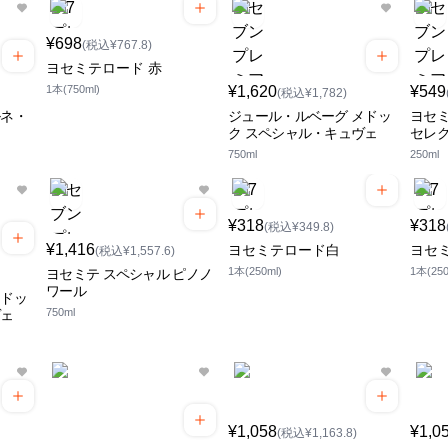
¥698
(税込¥767.8)
ヨセミテロード 赤
1本(750ml)
¥1,620
¥549
(税込¥1,782)
ルネ・
ジュール・ルベーグ メドッ
ヨセ
ク スペシャル・キュヴェ
セレ
750ml
250ml
¥318
¥318
(税込¥349.8)
¥1,416
ヨセミテロード白
ヨセ
(税込¥1,557.6)
1本(250ml)
1本(250
ヨセミテ スペシャル ピノノ
ワール
メドッ
750ml
ヴェ
¥1,058
¥1,0
(税込¥1,163.8)