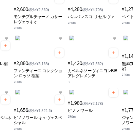
¥2,600
¥4,280
¥1,2
(税込¥2,860)
(税込¥4,708)
モンテプルチャーノ カサー
バルバレスコ リセルヴァ
ペイ
レヴェッキオ
750ml
750ml
750ml
¥1,1
¥2,880
¥1,420
ル 稲
無添加
(税込¥3,168)
(税込¥1,562)
沼
ファンティーニ コレクショ
カベルネソーヴィニヨンBIB
720ml
ン ロッソ 稲葉
アレグレメンテ
750ml
3L
¥1,980
(税込¥2,178)
¥1,656
¥1,7
ピノノワール
(税込¥1,821.6)
750ml
ベルネ
ピノノワール キュヴェスペ
ジャン
シャル
ノワ
750ml
750ml