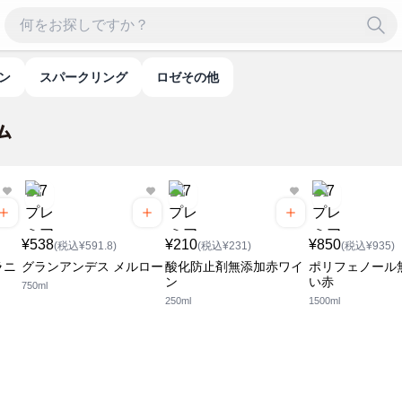
イン
スパークリング
ロゼその他
¥538
¥210
¥850
(税込¥591.8)
(税込¥231)
(税込¥935)
ラニ
グランアンデス メルロー
酸化防止剤無添加赤ワイ
ポリフェノール
ン
い赤
750ml
250ml
1500ml