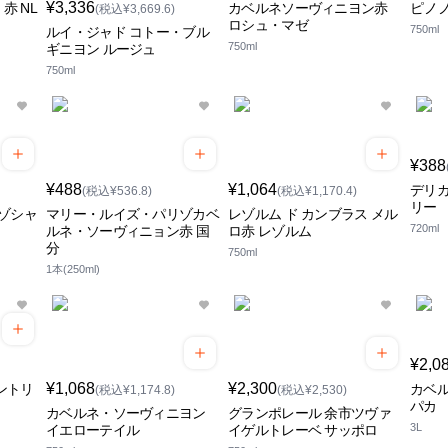
¥3,336
赤 NL
カベルネソーヴィニヨン赤
ピノ
(税込¥3,669.6)
ロシュ・マゼ
750ml
ルイ・ジャド コトー・ブル
750ml
ギニヨン ルージュ
750ml
¥388
¥488
¥1,064
デリカ
(税込¥536.8)
(税込¥1,170.4)
リー
ゾシャ
マリー・ルイズ・パリゾカベ
レゾルム ド カンブラス メル
720ml
ルネ・ソーヴィニョン赤 国
ロ赤 レゾルム
分
750ml
1本(250ml)
¥2,0
¥1,068
¥2,300
ントリ
カベル
(税込¥1,174.8)
(税込¥2,530)
パカ
カベルネ・ソーヴィニヨン
グランポレール 余市ツヴァ
3L
イエローテイル
イゲルトレーベ サッポロ