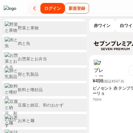
ログイン
新規登録
赤ワイン
白ワ
野菜と果物
肉と魚
お惣菜とお弁当
卵と乳製品
¥498
(税込¥547.8)
ビノセント 赤 テンプ
飲料と嗜好品
ーリョ
750ml
豆腐と納豆、和のおかず
お米と麺