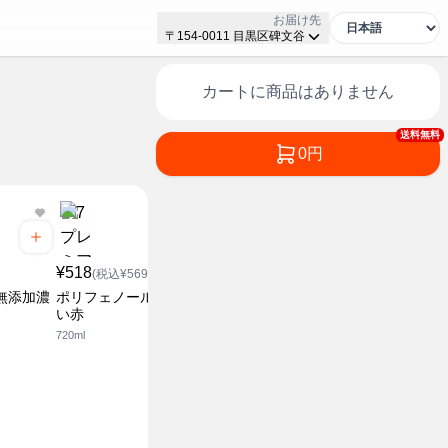
お届け先
〒154-0011 目黒区碑文谷
カートに商品はありません
送料無料
0円
¥518
¥748
¥468
(税込¥569.8)
(税込¥822.8)
(税込¥5
無添加濃
ポリフェノール無添加濃
酸化防止剤無添加赤ワイ
酸化防止剤
い赤
ン
ン
720ml
1500ml
720ml