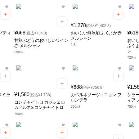
¥1,278
(税込¥1,405.8)
¥668
¥618
プティ
おいしい無添加 ふくよか赤
(税込¥734.8)
メルシャン
甘熟ぶどうのおいしいワイン
おい
1.5L
赤 メルシャン
ふくよ
ン
500ml
720ml
¥688
¥1,5
(税込¥756.8)
¥1,580
 ミラ
カベルネソーヴィニョン フ
シラー
(税込¥1,738)
ロンテラ
ィア
コンチャイトロ カッシェロ
750ml
750ml
カベルネS コンチャイトロ
750ml