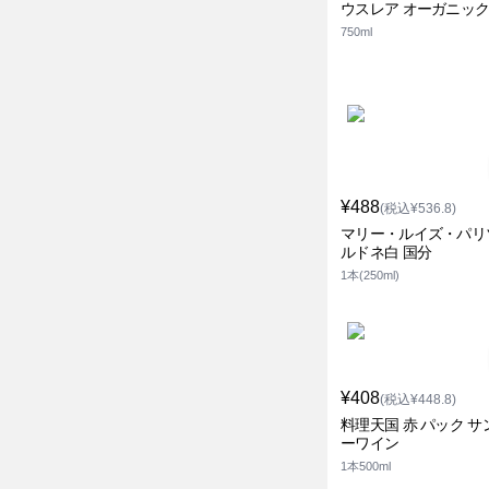
ウスレア オーガニック 
750ml
¥488
(税込¥536.8)
マリー・ルイズ・パリ
ルドネ白 国分
1本(250ml)
¥408
(税込¥448.8)
料理天国 赤 パック サ
ーワイン
1本500ml